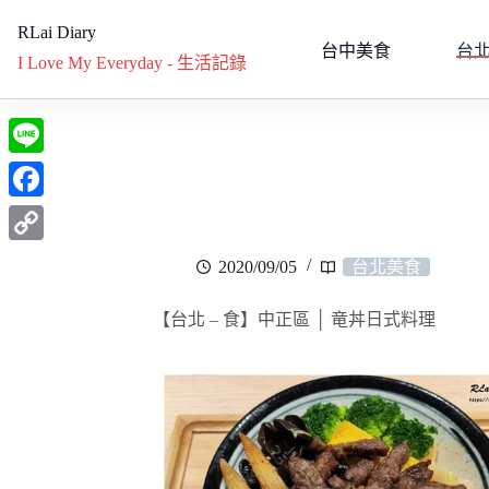
RLai Diary
台中美食
台
I Love My Everyday - 生活記錄
L
i
F
n
a
C
2020/09/05
台北美食
e
c
o
e
【台北 – 食】中正區 │ 竜丼日式料理
p
b
y
o
L
o
i
k
n