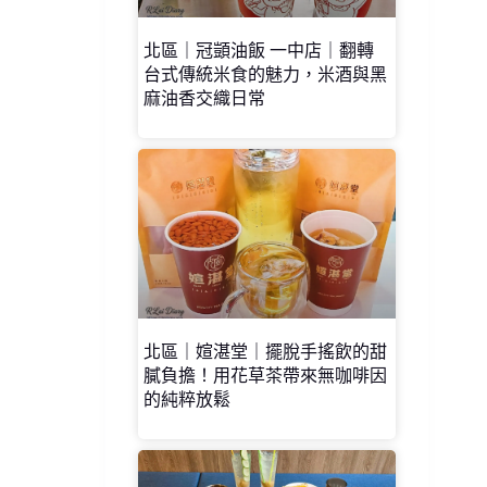
北區｜冠顗油飯 一中店｜翻轉
台式傳統米食的魅力，米酒與黑
麻油香交織日常
北區｜媗湛堂｜擺脫手搖飲的甜
膩負擔！用花草茶帶來無咖啡因
的純粹放鬆