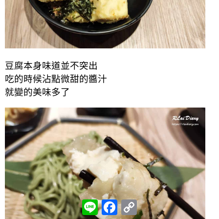
豆腐本身味道並不突出
吃的時候沾點微甜的醬汁
就變的美味多了
L
F
C
i
a
o
n
c
p