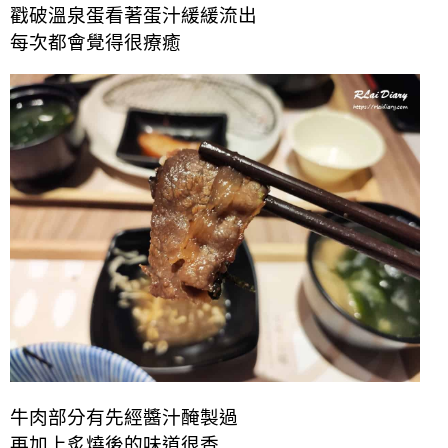
戳破溫泉蛋看著蛋汁緩緩流出
每次都會覺得很療癒
牛肉部分有先經醬汁醃製過
再加上炙燒後的味道很香