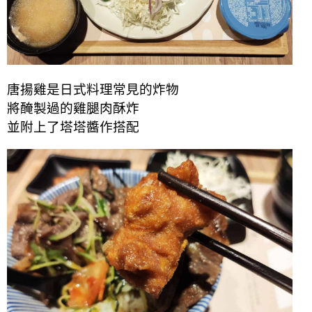
唐揚雞是日式料理常見的炸物
將醃製過的雞腿肉酥炸
並附上了塔塔醬作搭配