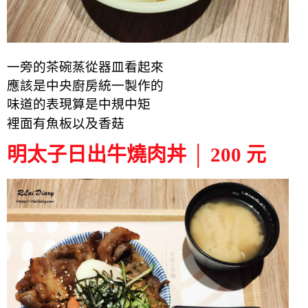
一旁的茶碗蒸從器皿看起來
應該是中央廚房統一製作的
味道的表現算是中規中矩
裡面有魚板以及香菇
明太子日出牛燒肉丼 │ 200 元