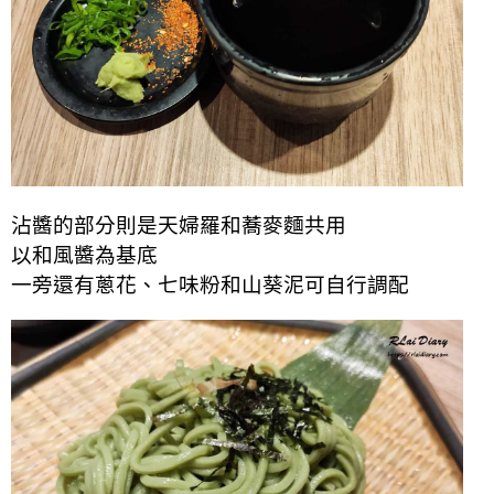
沾醬的部分則是天婦羅和蕎麥麵共用
以和風醬為基底
一旁還有蔥花、七味粉和山葵泥可自行調配