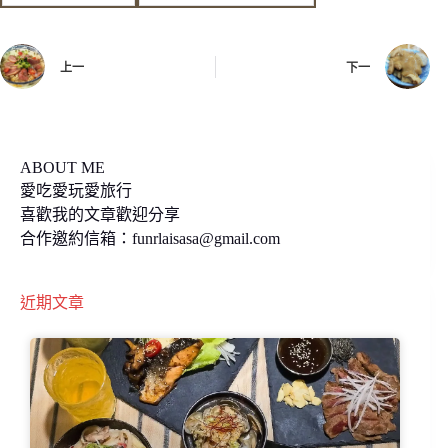
b
L
o
i
上一
下一
o
n
k
k
ABOUT ME
愛吃愛玩愛旅行
喜歡我的文章歡迎分享
合作邀約信箱：
funrlaisasa@gmail.com
近期文章