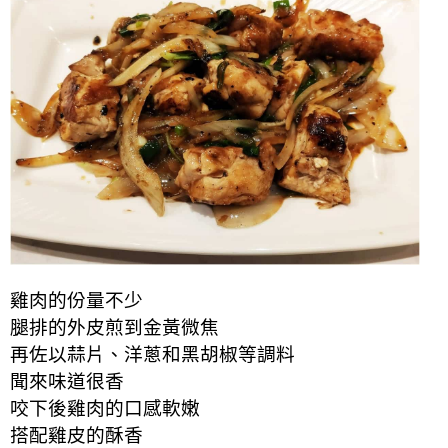
雞肉的份量不少
腿排的外皮煎到金黃微焦
再佐以蒜片、洋蔥和黑胡椒等調料
聞來味道很香
咬下後雞肉的口感軟嫩
搭配雞皮的酥香