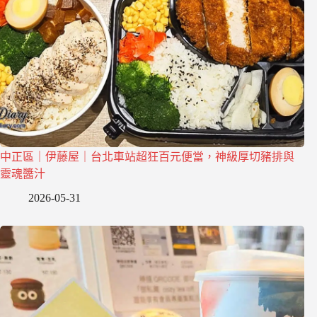
中正區｜伊藤屋｜台北車站超狂百元便當，神級厚切豬排與
靈魂醬汁
2026-05-31