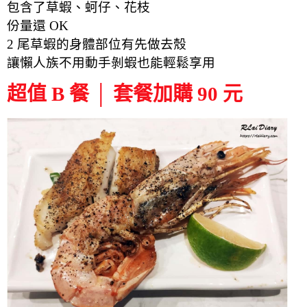
包含了草蝦、蚵仔、花枝
份量還 OK
2 尾草蝦的身體部位有先做去殼
讓懶人族不用動手剝蝦也能輕鬆享用
超值 B 餐 │ 套餐加購 90 元