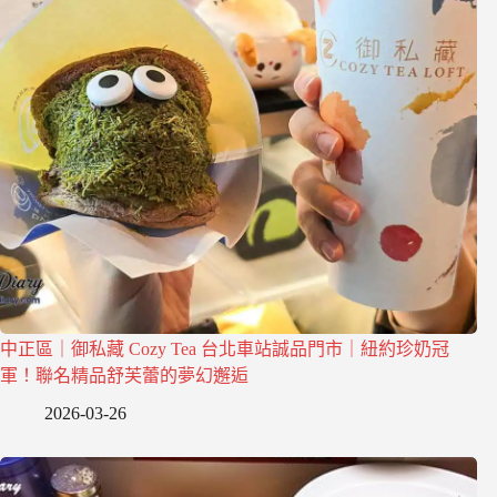
中正區｜御私藏 Cozy Tea 台北車站誠品門市｜紐約珍奶冠
軍！聯名精品舒芙蕾的夢幻邂逅
2026-03-26