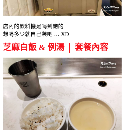
店內的飲料機是喝到飽的
想喝多少就自己裝吧 … XD
芝麻白飯 & 例湯 │ 套餐內容