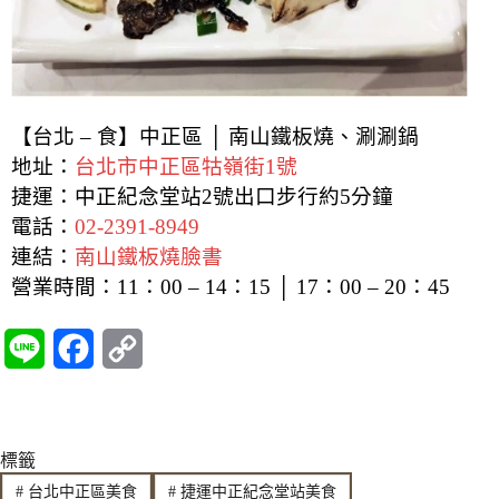
【台北 – 食】中正區 │ 南山鐵板燒、涮涮鍋
地址：
台北市中正區牯嶺街1號
捷運：中正紀念堂站2號出口步行約5分鐘
電話：
02-2391-8949
連結：
南山鐵板燒臉書
營業時間：
11：00 – 14：15 │ 17：00 – 20：45
L
F
C
i
a
o
n
c
p
標籤
e
e
y
#
台北中正區美食
#
捷運中正紀念堂站美食