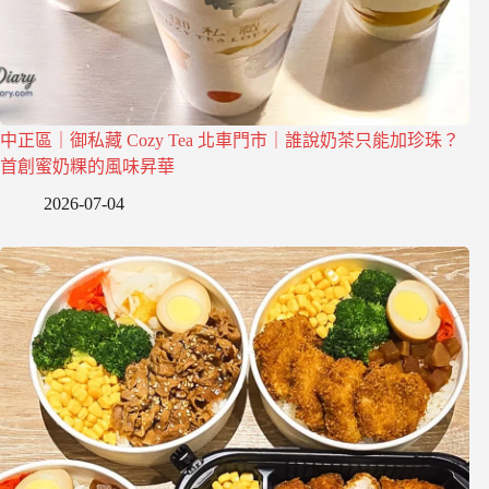
中正區｜御私藏 Cozy Tea 北車門市｜誰說奶茶只能加珍珠？
首創蜜奶粿的風味昇華
2026-07-04