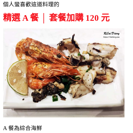
個人蠻喜歡這道料理的
精選 A 餐 │ 套餐加購 120 元
A 餐為綜合海鮮