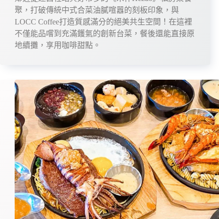
聚，打破傳統中式合菜油膩喧囂的刻板印象，與
LOCC Coffee打造質感滿分的絕美共生空間！在這裡
不僅能品嚐到充滿鑊氣的創新台菜，餐後還能直接原
地續攤，享用咖啡甜點。