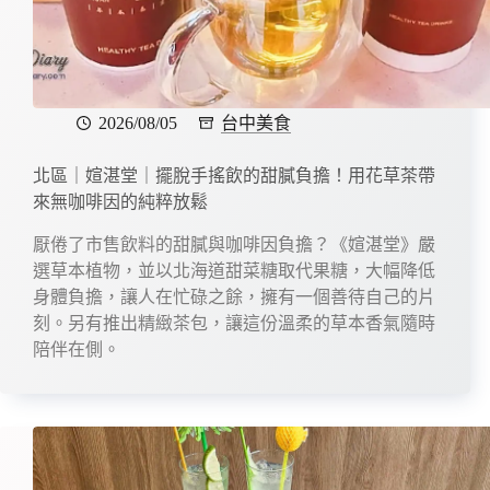
2026/08/05
台中美食
北區｜媗湛堂｜擺脫手搖飲的甜膩負擔！用花草茶帶
來無咖啡因的純粹放鬆
厭倦了市售飲料的甜膩與咖啡因負擔？《媗湛堂》嚴
選草本植物，並以北海道甜菜糖取代果糖，大幅降低
身體負擔，讓人在忙碌之餘，擁有一個善待自己的片
刻。另有推出精緻茶包，讓這份溫柔的草本香氣隨時
陪伴在側。