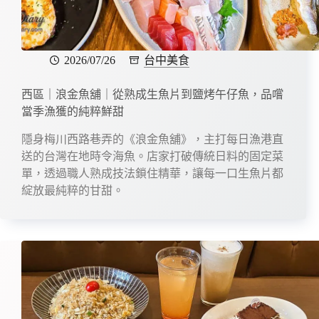
2026/07/26
台中美食
西區｜浪金魚舖｜從熟成生魚片到鹽烤午仔魚，品嚐
當季漁獲的純粹鮮甜
隱身梅川西路巷弄的《浪金魚舖》，主打每日漁港直
送的台灣在地時令海魚。店家打破傳統日料的固定菜
單，透過職人熟成技法鎖住精華，讓每一口生魚片都
綻放最純粹的甘甜。