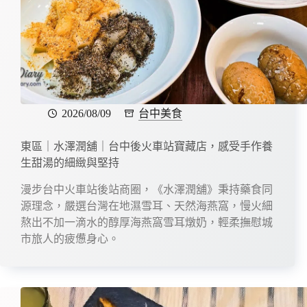
2026/08/09
台中美食
東區｜水澤潤舖｜台中後火車站寶藏店，感受手作養
生甜湯的細緻與堅持
漫步台中火車站後站商圈，《水澤潤舖》秉持藥食同
源理念，嚴選台灣在地濕雪耳、天然海燕窩，慢火細
熬出不加一滴水的醇厚海燕窩雪耳燉奶，輕柔撫慰城
市旅人的疲憊身心。