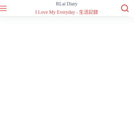
跳
RLai Diary
至
I Love My Everyday - 生活記錄
主
要
內
容