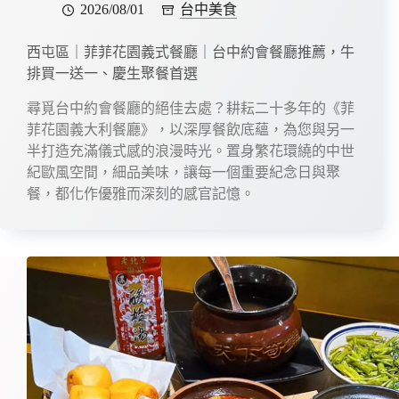
2026/08/01
台中美食
西屯區｜菲菲花園義式餐廳｜台中約會餐廳推薦，牛
排買一送一、慶生聚餐首選
尋覓台中約會餐廳的絕佳去處？耕耘二十多年的《菲
菲花園義大利餐廳》，以深厚餐飲底蘊，為您與另一
半打造充滿儀式感的浪漫時光。置身繁花環繞的中世
紀歐風空間，細品美味，讓每一個重要紀念日與聚
餐，都化作優雅而深刻的感官記憶。