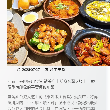
2026/07/27
台中美食
西區｜來呷飯川食堂 勤美店｜隱身台灣大道上，顛
覆重辣印象的平實價位川菜
座落於台灣大道上的《來呷飯川食堂》勤美店，將傳
統川菜的「香、麻、酸、辣」溫柔改良，調配出最契
合台灣人口味的黃金比例。在這裡，每一道佳餚都用