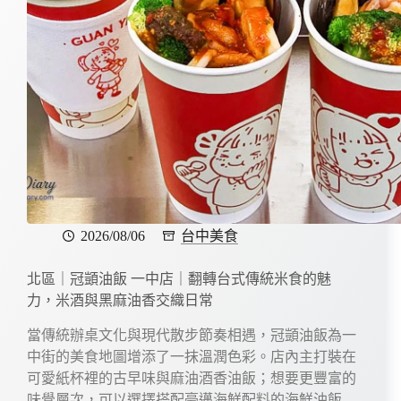
2026/08/06
台中美食
北區｜冠顗油飯 一中店｜翻轉台式傳統米食的魅
力，米酒與黑麻油香交織日常
當傳統辦桌文化與現代散步節奏相遇，冠顗油飯為一
中街的美食地圖增添了一抹溫潤色彩。店內主打裝在
可愛紙杯裡的古早味與麻油酒香油飯；想要更豐富的
味覺層次，可以選擇搭配豪邁海鮮配料的海鮮油飯