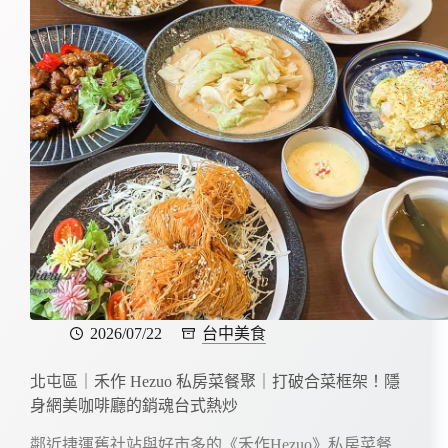
2026/07/22
台中美食
北屯區｜禾作 Hezuo 私房菜餐聚｜打破合菜框架！隱
身網美咖啡廳的銷魂台式熱炒
鄰近捷運舊社站與好市多的《禾作Hezuo》私房菜餐