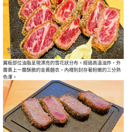
翼板部位油脂呈現漂亮的雪花狀分布。經過高溫油炸，外
層裹上一層酥脆的金黃麵衣，內裡則封存著粉嫩的三分熟
色澤。