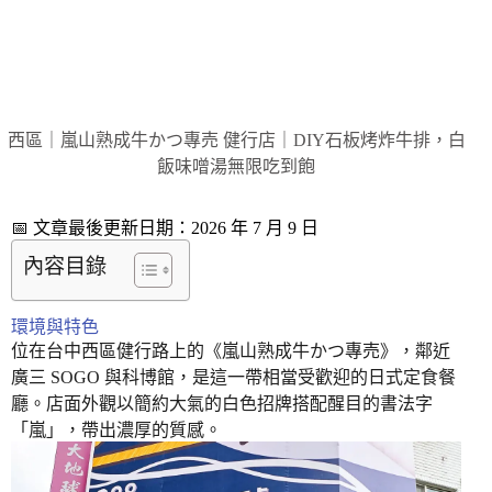
西區｜嵐山熟成牛かつ專売 健行店｜DIY石板烤炸牛排，白
飯味噌湯無限吃到飽
📅 文章最後更新日期：2026 年 7 月 9 日
內容目錄
環境與特色
位在台中西區健行路上的《嵐山熟成牛かつ專売》，鄰近
廣三 SOGO 與科博館，是這一帶相當受歡迎的日式定食餐
廳。店面外觀以簡約大氣的白色招牌搭配醒目的書法字
「嵐」，帶出濃厚的質感。