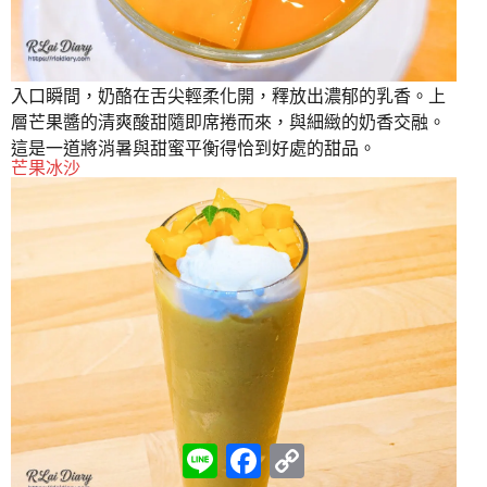
入口瞬間，奶酪在舌尖輕柔化開，釋放出濃郁的乳香。上
層芒果醬的清爽酸甜隨即席捲而來，與細緻的奶香交融。
這是一道將消暑與甜蜜平衡得恰到好處的甜品。
芒果冰沙
L
F
C
i
a
o
n
c
p