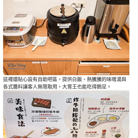
這裡還貼心設有自助吧區，提供白飯、熱騰騰的味噌湯與
各式醬料讓客人無限取用，大胃王也能吃得飽足。