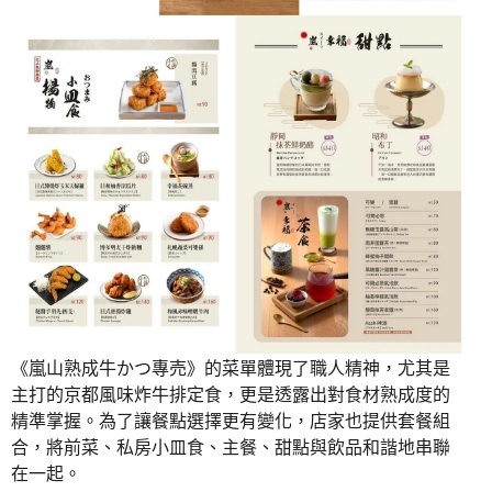
《嵐山熟成牛かつ專売》的菜單體現了職人精神，尤其是
主打的京都風味炸牛排定食，更是透露出對食材熟成度的
精準掌握。為了讓餐點選擇更有變化，店家也提供套餐組
合，將前菜、私房小皿食、主餐、甜點與飲品和諧地串聯
在一起。