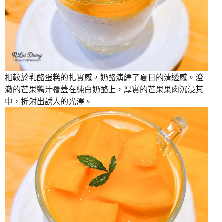
相較於乳酪蛋糕的扎實感，奶酪演繹了夏日的清透感。澄
澈的芒果醬汁覆蓋在純白奶酪上，厚實的芒果果肉沉浸其
中，折射出誘人的光澤。