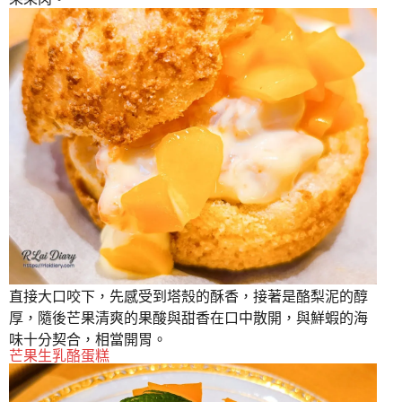
直接大口咬下，先感受到塔殼的酥香，接著是酪梨泥的醇
厚，隨後芒果清爽的果酸與甜香在口中散開，與鮮蝦的海
味十分契合，相當開胃。
芒果生乳酪蛋糕