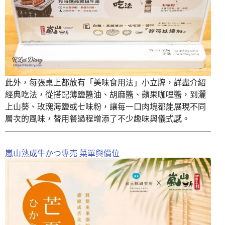
此外，每張桌上都放有「美味食用法」小立牌，詳盡介紹
經典吃法，從搭配薄鹽醬油、胡麻醬、蘋果咖哩醬，到灑
上山葵、玫瑰海鹽或七味粉，讓每一口肉塊都能展現不同
層次的風味，替用餐過程增添了不少趣味與儀式感。
嵐山熟成牛かつ專売 菜單與價位