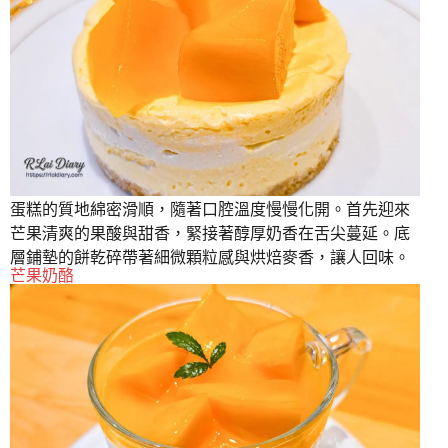
蛋糕的質地綿密滑順，隨著口腔溫度慢慢化開。首先迎來
芒果清爽的果酸與甜香，緊接著醇厚奶香在舌尖蔓延。底
層鋪墊的餅乾碎帶著細微顆粒感與烘焙麥香，讓人回味。
芒果奶酪