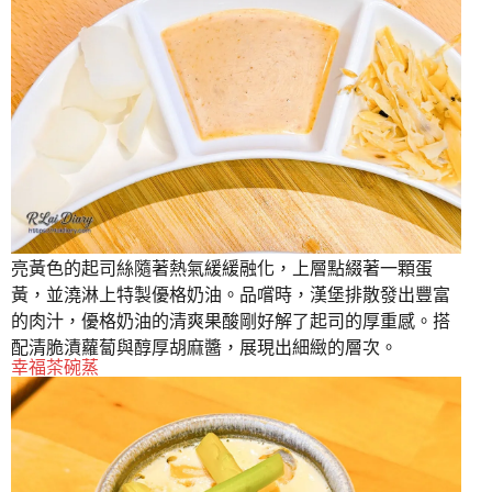
亮黃色的起司絲隨著熱氣緩緩融化，上層點綴著一顆蛋
黃，並澆淋上特製優格奶油。品嚐時，漢堡排散發出豐富
的肉汁，優格奶油的清爽果酸剛好解了起司的厚重感。搭
配清脆漬蘿蔔與醇厚胡麻醬，展現出細緻的層次。
幸福茶碗蒸