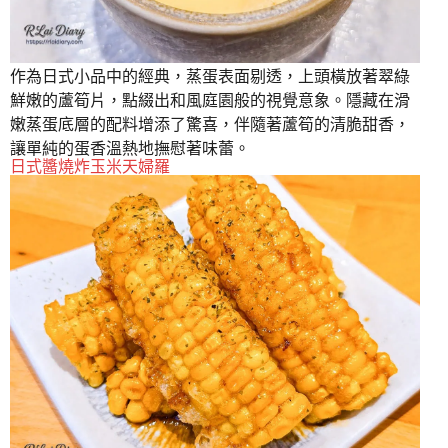
作為日式小品中的經典，蒸蛋表面剔透，上頭橫放著翠綠
鮮嫩的蘆筍片，點綴出和風庭園般的視覺意象。隱藏在滑
嫩蒸蛋底層的配料增添了驚喜，伴隨著蘆筍的清脆甜香，
讓單純的蛋香溫熱地撫慰著味蕾。
日式醬燒炸玉米天婦羅