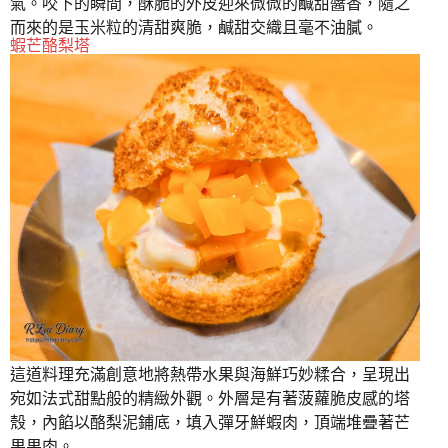
氣。咬下的瞬間，酥脆的外皮迎來微微的鹹甜醬香，隨之
而來的是玉米粒的清甜爽脆，鹹甜交織且毫不油膩。
蝦芒酪梨塔
這道料理充滿創意地將熱帶水果與海鮮巧妙糅合，呈現出
宛如法式甜點般的精緻外觀。外層是有著菠蘿脆皮感的塔
殼，內餡以酪梨泥鋪底，填入彈牙鮮蝦肉，頂端堆疊著芒
果果肉。