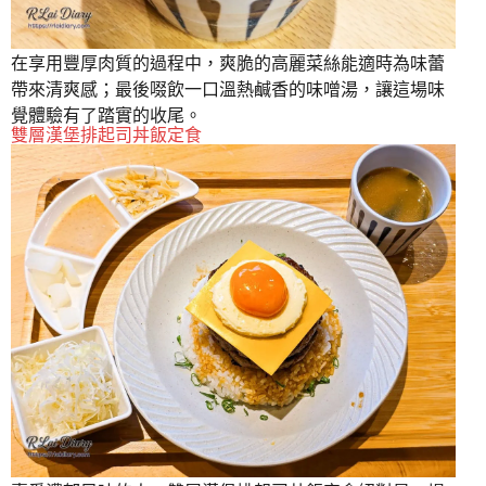
在享用豐厚肉質的過程中，爽脆的高麗菜絲能適時為味蕾
帶來清爽感；最後啜飲一口溫熱鹹香的味噌湯，讓這場味
覺體驗有了踏實的收尾。
雙層漢堡排起司丼飯定食