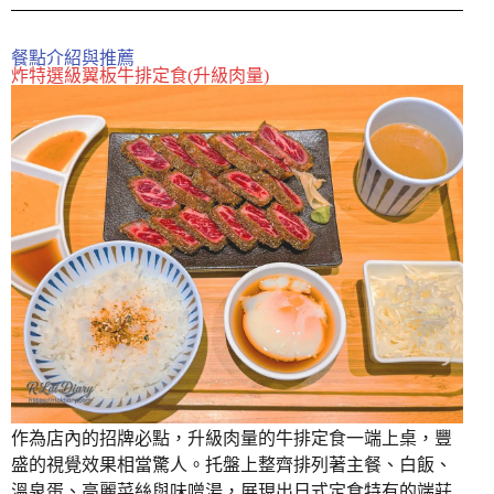
餐點介紹與推薦
炸特選級翼板牛排定食(升級肉量)
作為店內的招牌必點，升級肉量的牛排定食一端上桌，豐
盛的視覺效果相當驚人。托盤上整齊排列著主餐、白飯、
溫泉蛋、高麗菜絲與味噌湯，展現出日式定食特有的端莊