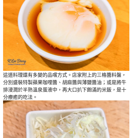
這道料理還有多變的品嚐方式。店家附上的三格醬料盤，
分別盛裝特製蘋果咖哩醬、胡麻醬與薄鹽醬油；或是將牛
排浸潤於半熟溫泉蛋液中，再大口扒下飽滿的米飯，是十
分療癒的吃法。