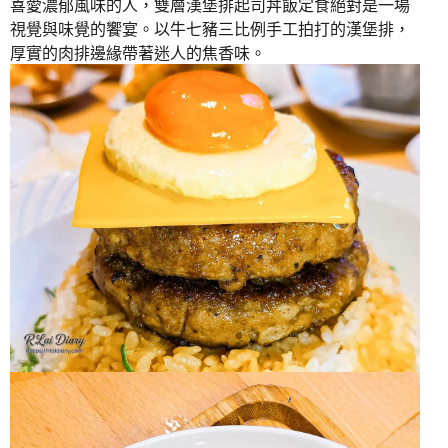
喜愛濃郁風味的人，雙層漢堡排起司丼飯定食絕對是一場
視覺與味覺的饗宴。以牛七豬三比例手工拍打的漢堡排，
厚實的肉排邊緣帶著迷人的焦香味。