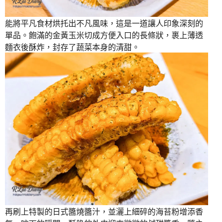
能將平凡食材烘托出不凡風味，這是一道讓人印象深刻的
單品。飽滿的金黃玉米切成方便入口的長條狀，裹上薄透
麵衣後酥炸，封存了蔬菜本身的清甜。
再刷上特製的日式醬燒醬汁，並灑上細碎的海苔粉增添香