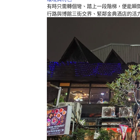
k
有時只需轉個彎、踏上一段階梯，便能瞬
行路與博館三街交界、緊鄰金典酒店的活