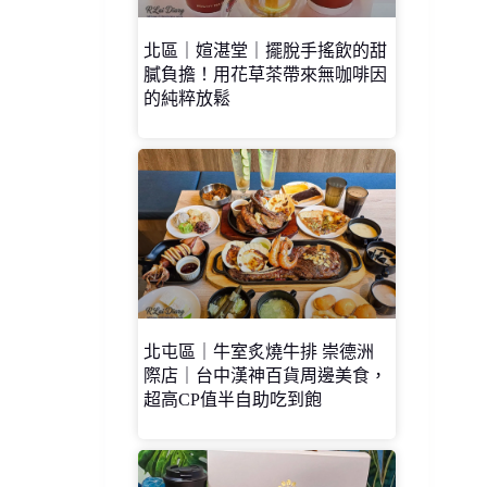
北區｜媗湛堂｜擺脫手搖飲的甜
膩負擔！用花草茶帶來無咖啡因
的純粹放鬆
北屯區｜牛室炙燒牛排 崇德洲
際店｜台中漢神百貨周邊美食，
超高CP值半自助吃到飽