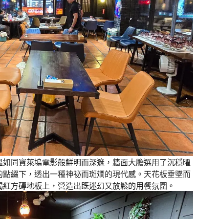
溫如同寶萊塢電影般鮮明而深邃，牆面大膽選用了沉穩曜
的點綴下，透出一種神祕而斑斕的現代感。天花板垂墜而
褐紅方磚地板上，營造出既迷幻又放鬆的用餐氛圍。