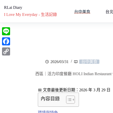
RLai Diary
台中美食
台
I Love My Everyday - 生活記錄
L
i
F
n
a
C
2026/03/31
台中美食
e
c
o
e
西區｜活力印度餐廳 HOLI Indian Resta
p
b
y
o
📅 文章最後更新日期：2026 年 3 月 29 日
L
o
內容目錄
i
k
n
環境與特色