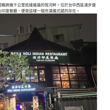
間橫跨幾千公里抵達遙遠的恆河畔。位於台中西區漫步健
力印度餐廳，便是這樣一個充滿儀式感的存在。