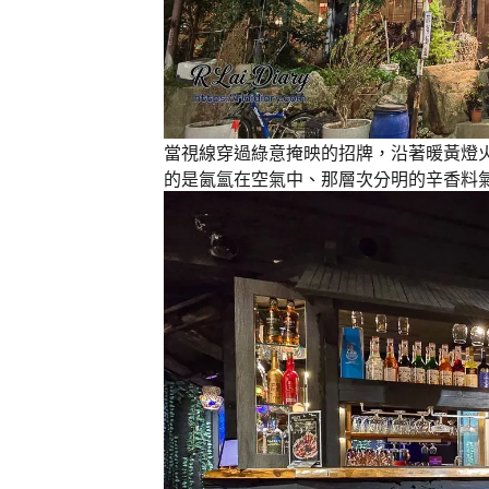
當視線穿過綠意掩映的招牌，沿著暖黃燈
的是氤氳在空氣中、那層次分明的辛香料