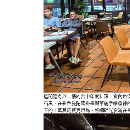
這間隱身於二樓的台中印度料理，室內色
石黑，在彩色曼陀羅掛畫與華麗手繪象神
下的土耳其馬賽克燈飾，將細碎光影灑在