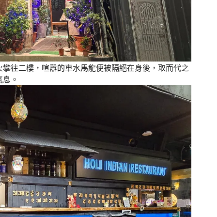
火攀往二樓，喧囂的車水馬龍便被隔絕在身後，取而代之
氣息。