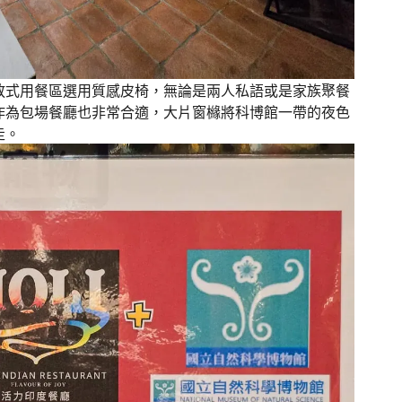
放式用餐區選用質感皮椅，無論是兩人私語或是家族聚餐
作為包場餐廳也非常合適，大片窗櫞將科博館一帶的夜色
走。