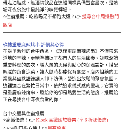
帶走油脂感，無酒精飲品在這裡同樣具備豐富層次，是這
場深夜食旅中最純淨的味覺轉場。
⭐️住宿推薦：吃飽喝足不想跑太遠？👉
搜尋台中周邊熱門
飯店
玖樓重慶麻辣烤串 評價與心得
在競爭激烈的台中西區，《玖樓重慶麻辣烤串》不僅帶來
道地的辛辣，更精準捕捉了都市人的生活節奏。調味深諳
重慶料理的層次，職人級的火候與貼心的保溫設計，搭配
解膩的蔬食涼菜，讓人隨時都能保有食慾。店內粗獷的工
業風與幽默語錄讓人卸下防備，營造出放鬆的聚會氛圍。
這裡適合在繁忙日常中，依然追求儀式感的靈魂；它賣的
是重慶麻辣烤串，遞給你的卻是熱愛生活的態度，推薦給
正在尋找台中深夜食堂的你。
台中交通與住宿推薦
⭐️高鐵優惠！👉
Klook 高鐵國旅聯票 (享 6 折起優惠)
⭐️App叫車很方便！👉
還有優惠