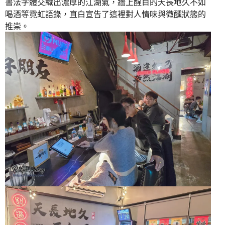
書法字體交織出濃厚的江湖氣，牆上醒目的天長地久不如
喝酒等霓虹語錄，直白宣告了這裡對人情味與微醺狀態的
推崇。