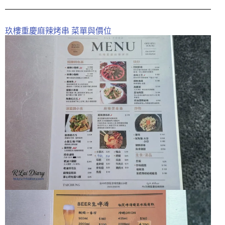
玖樓重慶麻辣烤串 菜單與價位