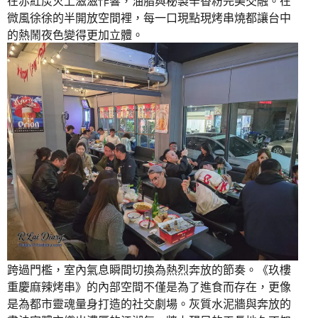
在赤紅炭火上滋滋作響，油脂與秘製辛香粉完美交融。在
微風徐徐的半開放空間裡，每一口現點現烤串燒都讓台中
的熱鬧夜色變得更加立體。
跨過門檻，室內氣息瞬間切換為熱烈奔放的節奏。《玖樓
重慶麻辣烤串》的內部空間不僅是為了進食而存在，更像
是為都市靈魂量身打造的社交劇場。灰質水泥牆與奔放的