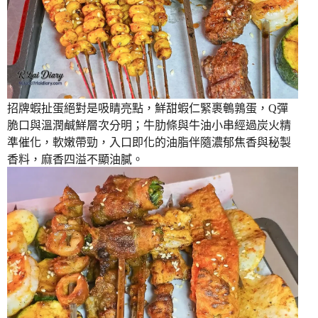
招牌蝦扯蛋絕對是吸睛亮點，鮮甜蝦仁緊裹鵪鶉蛋，Q彈
脆口與溫潤鹹鮮層次分明；牛肋條與牛油小串經過炭火精
準催化，軟嫩帶勁，入口即化的油脂伴隨濃郁焦香與秘製
香料，麻香四溢不顯油膩。