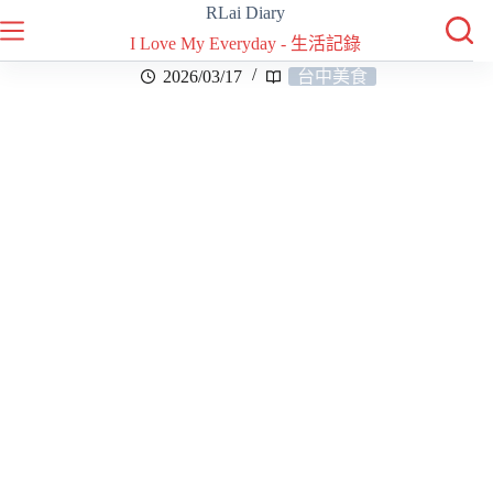
RLai Diary
I Love My Everyday - 生活記錄
2026/03/17
台中美食