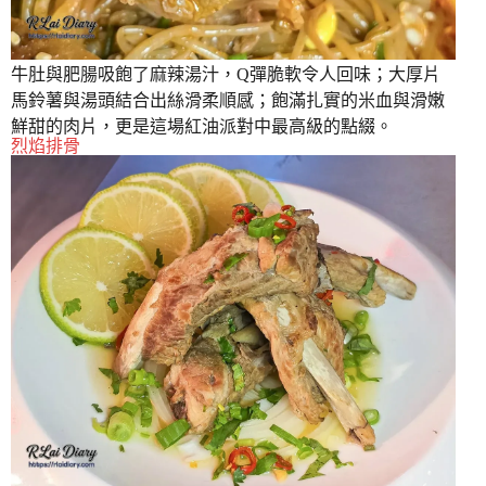
牛肚與肥腸吸飽了麻辣湯汁，Q彈脆軟令人回味；大厚片
馬鈴薯與湯頭結合出絲滑柔順感；飽滿扎實的米血與滑嫩
鮮甜的肉片，更是這場紅油派對中最高級的點綴。
烈焰排骨