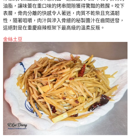
油脂，讓味蕾在重口味的烤串間隙獲得驚豔的甦醒。咬下
表層，骨肉分離的快感令人著迷，肉質不乾柴且充滿韌
性，隨著咀嚼，肉汁與滲入骨縫的秘製醬汁在齒間迸發，
這絕對是在重慶麻辣框架下最高級的溫柔反叛。
金絲土豆