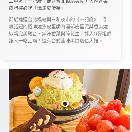
三重區｜一記麻｜捷運台北橋站美食，大推香菜
皮蛋控必吃「燒焦皮蛋麵」
鄰近捷運台北橋站與三和夜市的《一記麻》，引
爆話題的招牌燒焦皮蛋麵將濃郁皮蛋泥與香麻燒
椒醬完美融合，鋪滿香菜與碎花生，拌入Q彈粗麵
讓人一吃上癮！還有台式滷味黑白切也大推。