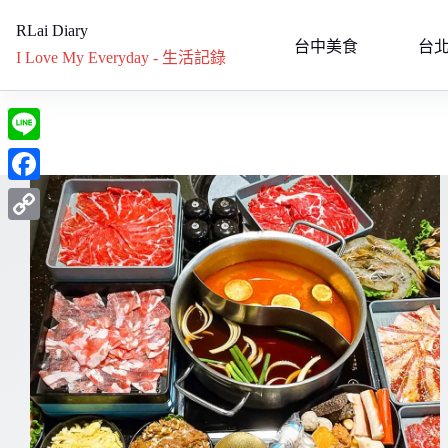
跳
RLai Diary
至
台中美食
台
I Love My Everyday - 生活記錄
主
要
內
容
L
i
F
n
a
C
e
c
o
e
p
b
y
o
L
o
i
k
n