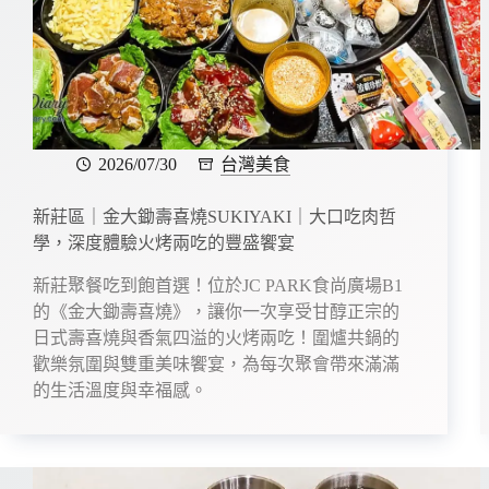
k
2026/07/30
台灣美食
新莊區｜金大鋤壽喜燒SUKIYAKI｜大口吃肉哲
學，深度體驗火烤兩吃的豐盛饗宴
新莊聚餐吃到飽首選！位於JC PARK食尚廣場B1
的《金大鋤壽喜燒》，讓你一次享受甘醇正宗的
日式壽喜燒與香氣四溢的火烤兩吃！圍爐共鍋的
歡樂氛圍與雙重美味饗宴，為每次聚會帶來滿滿
的生活溫度與幸福感。