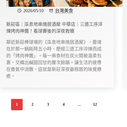
2026/05/10
台灣美食
新莊區｜柒息地串燒居酒屋 中華店｜三道工序淬
煉烤肉神醬！看球賽後的深夜救贖
鄰近新莊棒球場的《柒息地串燒居酒屋》，靈魂
在於那一鍋耗時五小時、歷經三道工序淬煉而成
的「烤肉神醬」。每一串食材在炭火間被溫柔包
裹，交織出鹹甜回甘的層次餘韻。讓生活的疲憊
在香氣中消散，這就是新莊深夜最極致的味覺療
癒。
1
2
3
4
...
12