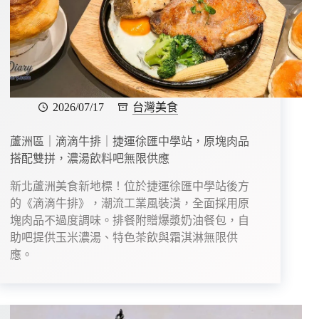
2026/07/17
台灣美食
蘆洲區｜滴滴牛排｜捷運徐匯中學站，原塊肉品
搭配雙拼，濃湯飲料吧無限供應
新北蘆洲美食新地標！位於捷運徐匯中學站後方
的《滴滴牛排》，潮流工業風裝潢，全面採用原
塊肉品不過度調味。排餐附贈爆漿奶油餐包，自
助吧提供玉米濃湯、特色茶飲與霜淇淋無限供
應。