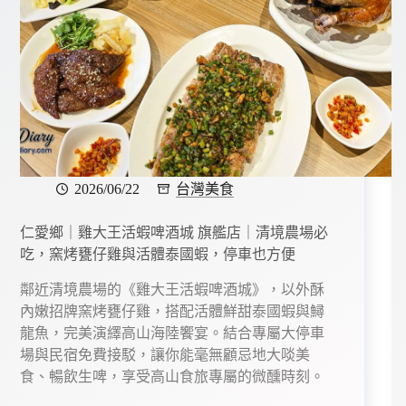
2026/06/22
台灣美食
仁愛鄉｜雞大王活蝦啤酒城 旗艦店｜清境農場必
吃，窯烤甕仔雞與活體泰國蝦，停車也方便
鄰近清境農場的《雞大王活蝦啤酒城》，以外酥
內嫩招牌窯烤甕仔雞，搭配活體鮮甜泰國蝦與鱘
龍魚，完美演繹高山海陸饗宴。結合專屬大停車
場與民宿免費接駁，讓你能毫無顧忌地大啖美
食、暢飲生啤，享受高山食旅專屬的微醺時刻。