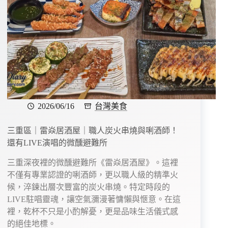
2026/06/16
台灣美食
三重區｜雷焱居酒屋｜職人炭火串燒與唎酒師！
還有LIVE演唱的微醺避難所
三重深夜裡的微醺避難所《雷焱居酒屋》。這裡
不僅有專業認證的唎酒師，更以職人級的精準火
候，淬鍊出層次豐富的炭火串燒。特定時段的
LIVE駐唱靈魂，讓空氣瀰漫著慵懶與愜意。在這
裡，乾杯不只是小酌解憂，更是品味生活儀式感
的絕佳地標。