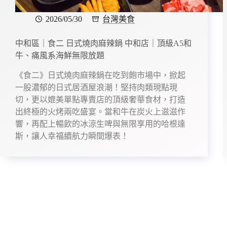
2026/05/30
台灣美食
中和區｜食二 日式燒肉麻辣鍋 中和店｜頂級A5和
牛、痛風系海鮮無限放題
《食二》日式燒肉麻辣鍋在吃到飽市場中，掀起
一股濃郁的日式居酒屋浪潮！堅持肉類現點現
切，更以媲美單點專賣店的頂級奢華食材，打造
出終極的火烤兩吃盛宴。當和牛在炭火上滋滋作
響，再配上暢飲的冰涼生啤與無限享用的哈根達
斯，讓人幸福續航力瞬間爆表！