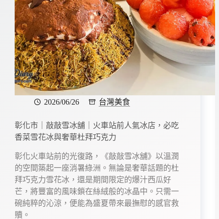
2026/06/26
台灣美食
彰化市｜敲敲雪冰舖｜火車站前人氣冰店，必吃
香菜雪花冰與奢華杜拜巧克力
彰化火車站前的光復路，《敲敲雪冰舖》以溫潤
的空間築起一座消暑綠洲。無論是奢華話題的杜
拜巧克力雪花冰，還是期間限定的爆汁西瓜好
芒，將豐富的風味鎖在絲絨般的冰晶中。只需一
碗純粹的沁涼，便能為盛夏帶來最撫慰的感官救
贖。