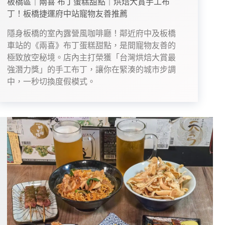
板橋區｜兩喜 布丁蛋糕甜點｜烘焙大賞手工布
丁！板橋捷運府中站寵物友善推薦
隱身板橋的室內露營風咖啡廳！鄰近府中及板橋
車站的《兩喜》布丁蛋糕甜點，是間寵物友善的
極致放空秘境。店內主打榮獲「台灣烘焙大賞最
強潛力獎」的手工布丁，讓你在緊湊的城市步調
中，一秒切換度假模式。