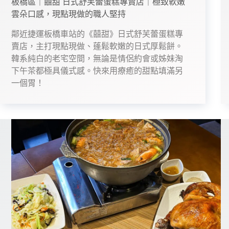
板橋區｜囍甜 日式舒芙蕾蛋糕專賣店｜極致軟嫩
雲朵口感，現點現做的職人堅持
鄰近捷運板橋車站的《囍甜》日式舒芙蕾蛋糕專
賣店，主打現點現做、蓬鬆軟嫩的日式厚鬆餅。
韓系純白的老宅空間，無論是情侶約會或姊妹淘
下午茶都極具儀式感。快來用療癒的甜點填滿另
一個胃！