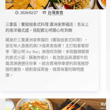
2026/02/27
台灣美食
三重區｜饗拋抛泰式料理 蘆洲家樂福店｜舌尖上
的南洋儀式感，搭配歡沁吧開心吃到飽
藏身於三重蘆洲家樂福的《饗拋抛泰式料理》，
是在地人激推的高CP值美食指標！主打點套餐即
享「歡沁吧 Joy Bar」無限吃到飽，多款酸辣開胃
的泰式小菜、酥脆炸蝦片、氣泡飲品與濃郁牛奶
霜淇淋通通任你拿 。結合賣場停車便利與寬敞舒
適的優勢，絕對是採買後，犒賞味蕾的聰明選
擇。