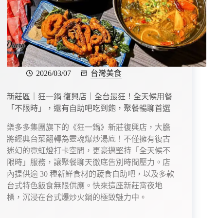
2026/03/07
台灣美食
新莊區｜狂一鍋 復興店｜全台最狂！全天候用餐
「不限時」，還有自助吧吃到飽，聚餐暢聊首選
樂多多集團旗下的《狂一鍋》新莊復興店，大膽
將經典台菜翻轉為靈魂爆炒湯底！不僅擁有復古
迷幻的霓虹燈打卡空間，更豪邁堅持「全天候不
限時」服務，讓聚餐聊天徹底告別時間壓力。店
內提供逾 30 種新鮮食材的蔬食自助吧，以及多款
台式特色飯食無限供應。快來這座新莊宵夜地
標，沉浸在台式爆炒火鍋的極致魅力中。