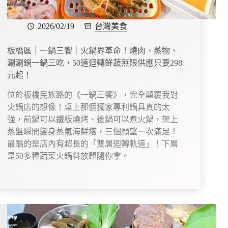
2026/02/19
台灣美食
板橋區｜一鍋三饗｜火鍋界革命！燒肉、蒸物、
涮涮鍋一鍋三吃，50道迴轉鮮蔬無限供應只要298
元起！
位於板橋民族路的《一鍋三饗》，完全顛覆我對
火鍋店的想像！桌上那個獨家專利鍋具真的太
強，前鍋可以鐵板燒烤、後鍋可以煮火鍋，架上
蒸盤瞬間變身蒸氣海鮮塔，三個願望一次滿足！
最酷的是店內有超長的「雙層迴轉軌道」！下層
是50多種蔬菜火鍋料放題隨你拿。