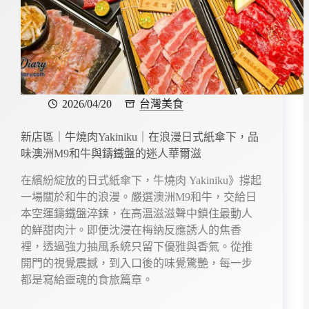
k
2026/04/20
台灣美食
新店區｜牛燒肉Yakiniku｜在浪漫日式紙傘下，品
味澳洲M9和牛與鑄鐵盤的迷人華爾滋
在繽紛綻放的日式紙傘下，牛燒肉 Yakiniku》撐起
一場關於和牛的浪漫。嚴選澳洲M9和牛，交給日
本空運鑄鐵盤淬鍊，在高溫滋滋聲中鎖住最動人
的鮮甜肉汁。即便沈浸在梅納反應誘人的焦香
裡，透過強力抽風系統只留下優雅與香氣。從推
開門的視覺震撼，到入口後的味覺驚艷，每一步
都是寫給靈魂的食旅篇章。