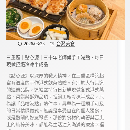
2026/03/23
台灣美食
三重區｜點心源｜三十年老師傅手工港點，每日
現做拒絕冷凍半成品
《點心源》以深厚的職人精神，在三重區構築起
富有溫度的手作港式飲茶體驗。有別於大行其道
的連鎖品牌，這裡堅持每日新鮮現做各式港式蒸
點、菜餚與酥炸品項。拒絕工廠冷凍半成品，只
為讓「品嚐港點」這件事，昇華為一種觸手可及
的日常精緻儀式。無論是享受自在的個人獨食，
或是熱鬧的好友聚餐，那份對食材的執著與舌尖
上的純粹美味，都能為生活注入滿滿的療癒幸福