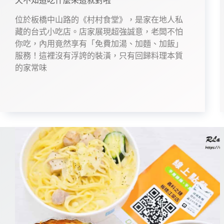
天不知道吃什麼來這就對啦
位於板橋中山路的《村村食堂》，是家在地人私
藏的台式小吃店。店家展現超強誠意，老闆不怕
你吃，內用竟然享有「免費加湯、加麵、加飯」
服務！這裡沒有浮誇的裝潢，只有回歸料理本質
的家常味