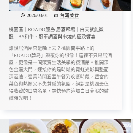
2026/03/01
台灣美食
桃園區｜ROADO麓島 居酒聚場｜白天就能微
醺！A5和牛、冠軍調酒與串燒的極致饗宴
誰說居酒屋只能晚上去？桃園南平路上的
「ROADO麓島」顛覆你的想像！這裡不只是居酒
屋，更像是一間販賣生活美學的餐酒館。推開深
色金屬大門，迎接你的是時髦的霓虹光影與整面
清酒牆。營業時間涵蓋午餐到晚餐時段，豐富的
菜色與熱鬧又不失質感的氛圍，絕對是桃園最值
得收藏的口袋名單，趕快預約這場白日夢般的微
醺時光吧！