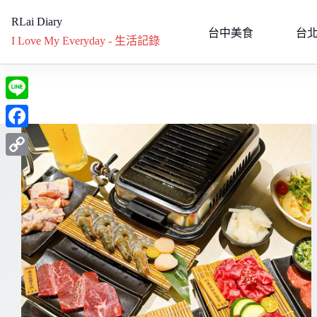
跳
RLai Diary
至
台中美食
台
I Love My Everyday - 生活記錄
主
要
內
容
L
i
F
n
a
C
e
c
o
e
p
b
y
o
L
o
i
k
n