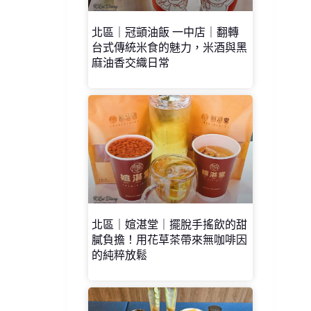
北區｜冠顗油飯 一中店｜翻轉
台式傳統米食的魅力，米酒與黑
麻油香交織日常
北區｜媗湛堂｜擺脫手搖飲的甜
膩負擔！用花草茶帶來無咖啡因
的純粹放鬆