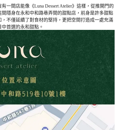
能像《Luna Dessert Atelier》這樣，從推開門的
這間隱身在永和中和路巷弄間的甜點店，前身是許多甜點
和，不僅延續了對食材的堅持，更把空間打造成一處充滿
目中首選的永和甜點。