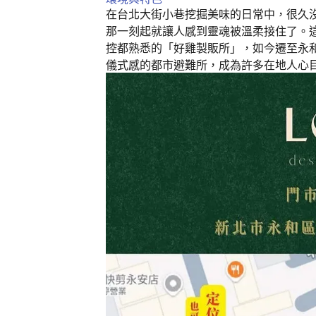
k
在台北大街小巷挖掘美味的日常中，很久沒有一間店
那一刻起就讓人感到靈魂被溫柔接住了。
控都熟悉的「好雞製販所」，如今遷至永
儀式感的都市避難所，成為許多在地人心