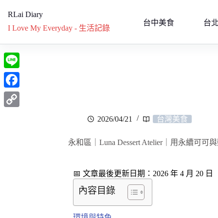
RLai Diary
台中美食
台
I Love My Everyday - 生活記錄
L
i
F
n
a
C
2026/04/21
台灣美食
e
c
o
e
永和區｜Luna Dessert Atelier｜用
p
b
y
o
📅 文章最後更新日期：2026 年 4 月 20 日
L
o
內容目錄
i
k
n
環境與特色