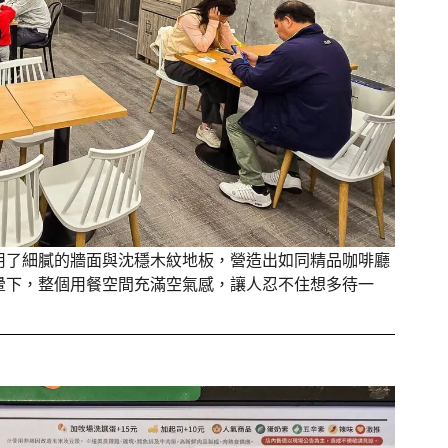
用了細膩的牆面與沈穩木紋地板，營造出如同精品咖啡廳
暈下，整個用餐空間充滿空氣感，讓人忍不住想多待一