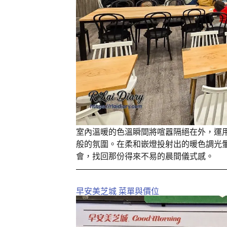
室內溫暖的色溫瞬間將喧囂隔絕在外，運
般的氛圍。在柔和嵌燈投射出的暖色調光
會，找回那份得來不易的晨間儀式感。
早安美芝城 菜單與價位