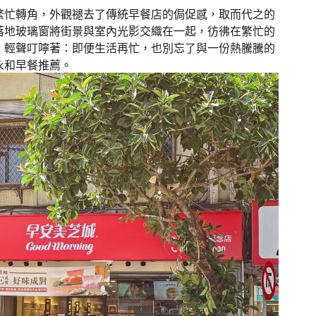
繁忙轉角，外觀褪去了傳統早餐店的侷促感，取而代之的
落地玻璃窗將街景與室內光影交織在一起，彷彿在繁忙的
，輕聲叮嚀著：即便生活再忙，也別忘了與一份熱騰騰的
永和早餐推薦。