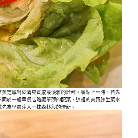
安美芝城對於清爽質感最優雅的詮釋。餐點上桌時，首先
不同於一般早餐店略顯單薄的配菜，這裡的美蔬綠生菜水
就先為早晨注入一抹森林般的清新。