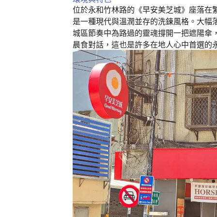
k
位於永和竹林路的《早安美芝城》座落在
是一種現代與溫潤並存的洗鍊風格。大幅
城區節奏中為路過的靈魂撐開一把遮陽傘
晨食對話，這也是許多在地人心中首選的