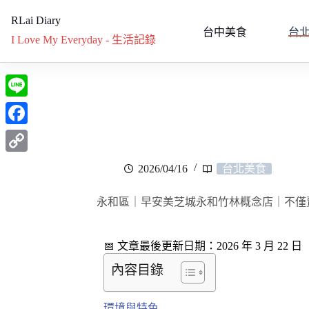
RLai Diary
台中美食
台
I Love My Everyday - 生活記錄
L
i
F
n
a
C
2026/04/16
台北美食
e
c
o
e
永和區｜早安美芝城永和竹林概念店｜不僅
p
b
y
o
📅 文章最後更新日期：2026 年 3 月 22 日
L
o
內容目錄
i
k
n
環境與特色