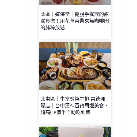
北區｜媗湛堂｜擺脫手搖飲的甜
膩負擔！用花草茶帶來無咖啡因
的純粹放鬆
北屯區｜牛室炙燒牛排 崇德洲
際店｜台中漢神百貨周邊美食，
超高CP值半自助吃到飽