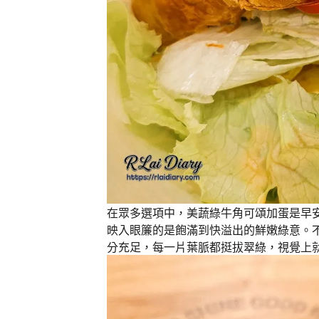
在眾多選項中，美蔬綠牛角可頌加蛋是早
映入眼簾的是飽滿到快溢出的鮮嫩綠意。
分充足，每一片葉脈都挺拔翠綠，視覺上