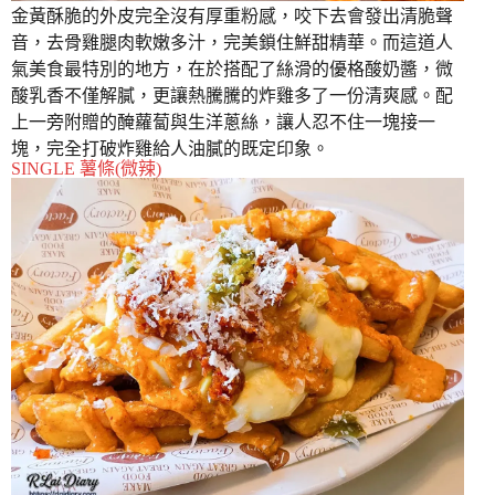
金黃酥脆的外皮完全沒有厚重粉感，咬下去會發出清脆聲
音，去骨雞腿肉軟嫩多汁，完美鎖住鮮甜精華。而這道人
氣美食最特別的地方，在於搭配了絲滑的優格酸奶醬，微
酸乳香不僅解膩，更讓熱騰騰的炸雞多了一份清爽感。配
上一旁附贈的醃蘿蔔與生洋蔥絲，讓人忍不住一塊接一
塊，完全打破炸雞給人油膩的既定印象。
SINGLE 薯條(微辣)