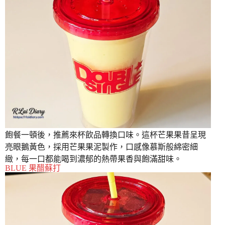
飽餐一頓後，推薦來杯飲品轉換口味。這杯芒果果昔呈現
亮眼鵝黃色，採用芒果果泥製作，口感像慕斯般綿密細
緻，每一口都能喝到濃郁的熱帶果香與飽滿甜味。
BLUE 果醋蘇打