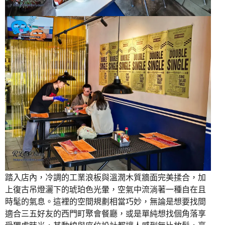
踏入店內，冷調的工業浪板與溫潤木質牆面完美揉合，加
上復古吊燈灑下的琥珀色光暈，空氣中流淌著一種自在且
時髦的氣息。這裡的空間規劃相當巧妙，無論是想要找間
適合三五好友的西門町聚會餐廳，或是單純想找個角落享