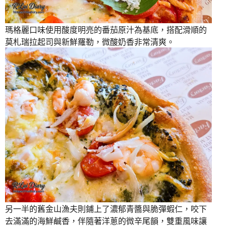
瑪格麗口味使用酸度明亮的番茄原汁為基底，搭配滑順的
莫札瑞拉起司與新鮮羅勒，微酸奶香非常清爽。
另一半的舊金山漁夫則鋪上了濃郁青醬與脆彈蝦仁，咬下
去滿滿的海鮮鹹香，伴隨著洋蔥的微辛尾韻，雙重風味讓