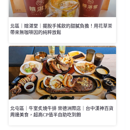
北區｜媗湛堂｜擺脫手搖飲的甜膩負擔！用花草茶
帶來無咖啡因的純粹放鬆
北屯區｜牛室炙燒牛排 崇德洲際店｜台中漢神百貨
周邊美食，超高CP值半自助吃到飽