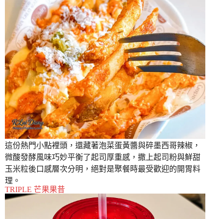
這份熱門小點裡頭，還藏著泡菜蛋黃醬與碎墨西哥辣椒，
微酸發酵風味巧妙平衡了起司厚重感，撒上起司粉與鮮甜
玉米粒後口感層次分明，絕對是聚餐時最受歡迎的開胃料
理。
TRIPLE 芒果果昔