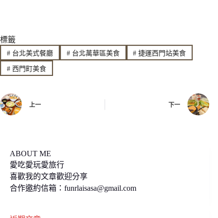
i
a
o
n
c
p
標籤
e
e
y
#
台北美式餐廳
#
台北萬華區美食
#
捷運西門站美食
b
L
#
西門町美食
o
i
o
n
上一
下一
k
k
ABOUT ME
愛吃愛玩愛旅行
喜歡我的文章歡迎分享
合作邀約信箱：
funrlaisasa@gmail.com