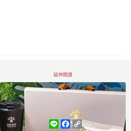
延伸閱讀
L
F
C
i
a
o
n
c
p