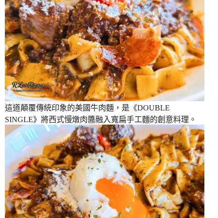
這道顛覆傳統印象的美國牛肉麵，是《DOUBLE
SINGLE》將西式慢燉肉醬融入寬扁手工麵的創意料理。