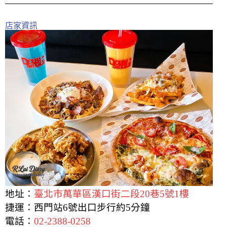
店家資訊
地址：
臺北市萬華區漢口街二段20巷5號1樓
捷運：西門站6號出口步行約5分鐘
電話：
02-2388-0258