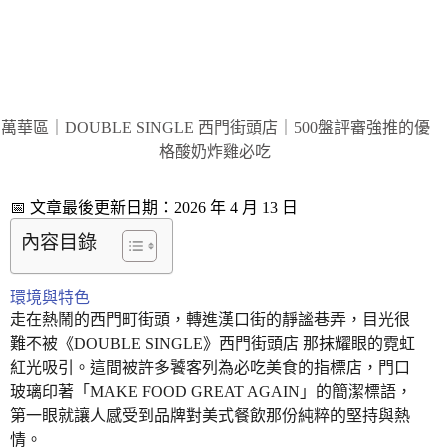
萬華區｜DOUBLE SINGLE 西門街頭店｜500盤評審強推的優
格酸奶炸雞必吃
📅 文章最後更新日期：2026 年 4 月 13 日
內容目錄
環境與特色
走在熱鬧的西門町街頭，轉進漢口街的靜謐巷弄，目光很
難不被《DOUBLE SINGLE》西門街頭店 那抹耀眼的霓虹
紅光吸引。這間被許多饕客列為必吃美食的指標店，門口
玻璃印著「MAKE FOOD GREAT AGAIN」的簡潔標語，
第一眼就讓人感受到品牌對美式餐飲那份純粹的堅持與熱
情。