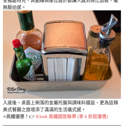
受獨處時光，其動線與座位設計都讓人感到無比放鬆，毫
無壓迫感。
入座後，桌面上俐落的金屬托盤與調味料擺設，更為這頓
美式餐廳之旅增添了滿滿的生活儀式感。
⭐️高鐵優惠！👉
Klook 高鐵國旅聯票 (享 6 折起優惠)