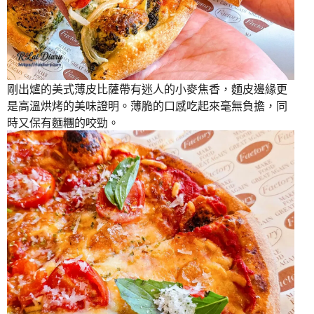
剛出爐的美式薄皮比薩帶有迷人的小麥焦香，麵皮邊緣更
是高溫烘烤的美味證明。薄脆的口感吃起來毫無負擔，同
時又保有麵糰的咬勁。