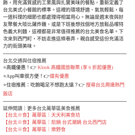
飾，用充滿質感的工業風與扎實美味的餐點，重新定義了
台北美式小餐館的標準。這裡的環境舒適、氣氛輕鬆，每
一道料理的細節也都處理得相當用心。無論是週末夜與好
友聚餐大啖比薩炸雞，或是下班後想找個地方放鬆品嚐特
色義大利麵，這裡都是非常值得推薦的台北美食名單。下
次來到西門町，不妨走進這條巷弄，親自感受這份充滿活
力的街頭美味。
台北交通與住宿推薦
⭐️高鐵優惠！👉
Klook 高鐵國旅聯票 (享 6 折起優惠)
⭐️App叫車很方便！👉
還有優惠
⭐️住宿推薦：吃飽喝足不想跑太遠？👉
搜尋台北周邊熱門
飯店
延伸閱讀｜更多台北萬華區美食推薦
【台北※食】萬華區｜天天利美食坊
【台北※食】萬華區｜尬鍋 台式潮鍋 台北西門店
【台北※食】萬華區｜樂野食