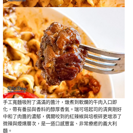
手工寬麵吸附了滿滿的醬汁，燉煮到軟爛的牛肉入口即
化，帶有番茄與香料的醇厚香氣。瑞可塔起司的清爽剛好
中和了肉醬的濃郁，偶爾咬到的紅辣椒與培根碎更增添了
微辣與煙燻層次，是一道口感豐富、非常療癒的義大利
麵。