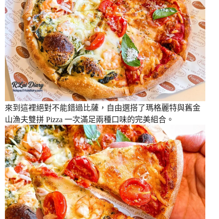
來到這裡絕對不能錯過比薩，自由選搭了瑪格麗特與舊金
山漁夫雙拼 Pizza 一次滿足兩種口味的完美組合。