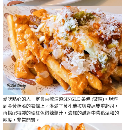
愛吃點心的人一定會喜歡這道SINGLE 薯條 (微辣)。現炸
到金黃酥脆的薯條上，淋滿了莫札瑞拉與費達雙重起司，
再搭配特製的橘紅色微辣醬汁，濃郁的鹹香中帶點溫和的
辣度，非常開胃。