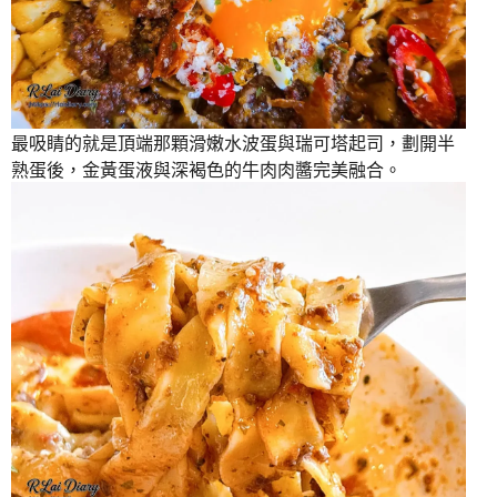
最吸睛的就是頂端那顆滑嫩水波蛋與瑞可塔起司，劃開半
熟蛋後，金黃蛋液與深褐色的牛肉肉醬完美融合。