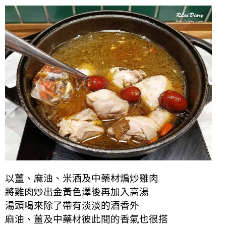
以薑、麻油、米酒及中藥材煸炒雞肉
將雞肉炒出金黃色澤後再加入高湯
湯頭喝來除了帶有淡淡的酒香外
麻油、薑及中藥材彼此間的香氣也很搭