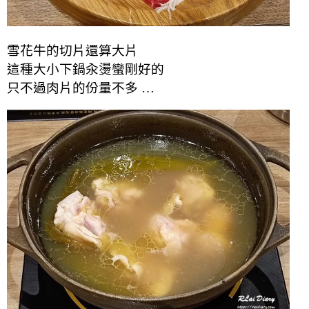
雪花牛的切片還算大片
這種大小下鍋汆燙蠻剛好的
只不過肉片的份量不多 …