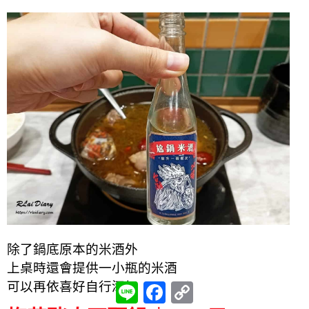
除了鍋底原本的米酒外
上桌時還會提供一小瓶的米酒
可以再依喜好自行添加
L
F
C
i
a
o
n
c
p