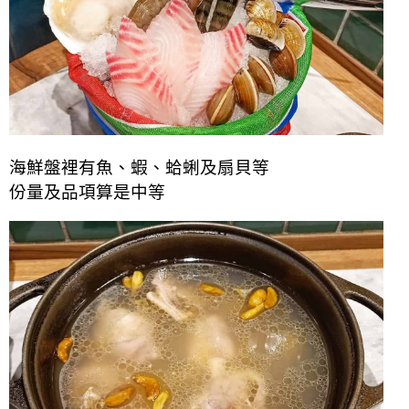
海鮮盤裡有魚、蝦、蛤蜊及扇貝等
份量及品項算是中等