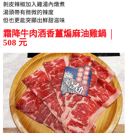
剝皮辣椒加入雞湯內燉煮
湯頭帶有微微的辣度
但也更能突顯出鮮甜滋味
霜降牛肉酒香薑煸麻油雞鍋 │
508 元