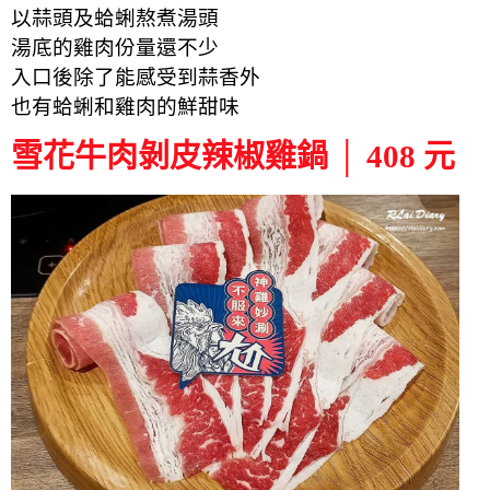
以蒜頭及蛤蜊熬煮湯頭
湯底的雞肉份量還不少
入口後除了能感受到蒜香外
也有蛤蜊和雞肉的鮮甜味
雪花牛肉剝皮辣椒雞鍋 │ 408 元