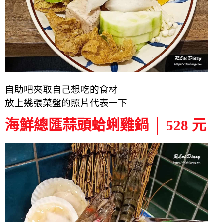
自助吧夾取自己想吃的食材
放上幾張菜盤的照片代表一下
海鮮總匯蒜頭蛤蜊雞鍋 │ 528 元