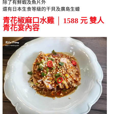
除了有鮮蝦及魚片外
還有日本生食等級的干貝及廣島生蠔
青花椒麻口水雞 │ 1588 元 雙人
青花宴內容