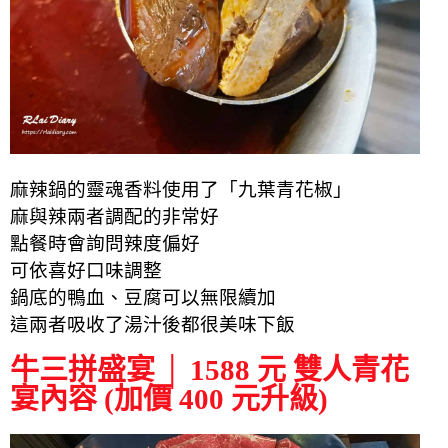
麻辣鍋的靈魂香料使用了「九葉青花椒」
麻與辣兩者調配的非常好
點餐時會詢問辣度偏好
可依喜好口味調整
鍋底的鴨血、豆腐可以無限續加
這兩者吸收了湯汁後都很美味下飯
牛三拼盛宴 │ 1588 元 雙人青花
宴內容 (加價 400 元升級)