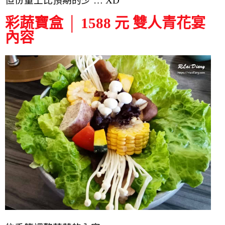
但份量上比預期的少 … XD
彩蔬寶盒 │ 1588 元 雙人青花宴
內容