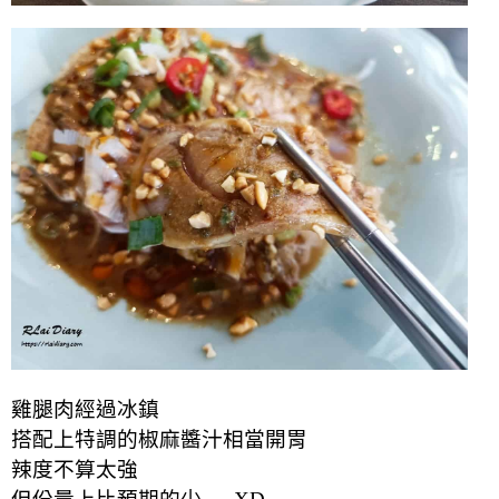
雞腿肉經過冰鎮
搭配上特調的椒麻醬汁相當開胃
辣度不算太強