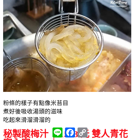
粉條的樣子有點像米苔目
煮好後吸收湯頭的滋味
吃起來滑溜滑溜的
L
F
C
秘製酸梅汁 │ 1588 元 雙人青花
i
a
o
n
c
p