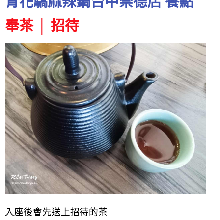
青花驕麻辣鍋台中崇德店 餐點
奉茶 │ 招待
入座後會先送上招待的茶