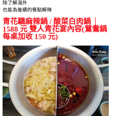
除了解渴外
也能為後續的餐點解辣
青花驕麻辣鍋 / 酸菜白肉鍋 │
1588 元 雙人青花宴內容(鴛鴦鍋
每桌加收 150 元)