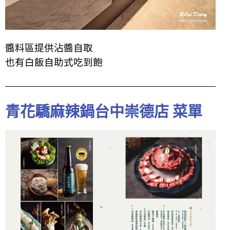
醬料區
提供
沾醬自取
也有白飯自助式吃到飽
青花驕麻辣鍋台中崇德店 菜單