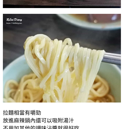
拉麵相當有嚼勁
放進麻辣鍋內還可以吸附湯汁
不用加其他的調味沾醬就很好吃