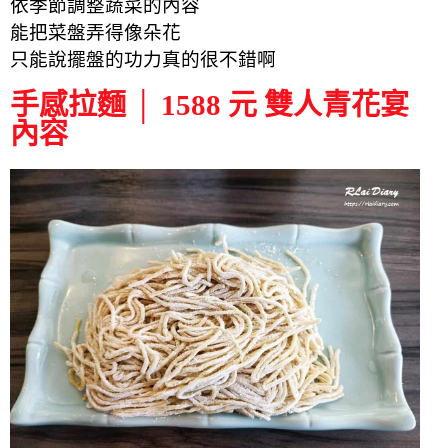
依季節調整蔬菜的內容
能把菜盤弄得像朵花
只能說擺盤的功力真的很不錯啊
手感拉麵 │ 1588 元 雙人青花宴
內容