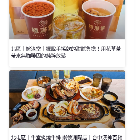
北區｜媗湛堂｜擺脫手搖飲的甜膩負擔！用花草茶
帶來無咖啡因的純粹放鬆
北屯區｜牛室炙燒牛排 崇德洲際店｜台中漢神百貨