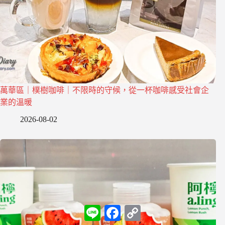
萬華區｜樸樹咖啡｜不限時的守候，從一杯咖啡感受社會企
業的溫暖
2026-08-02
L
F
C
i
a
o
n
c
p