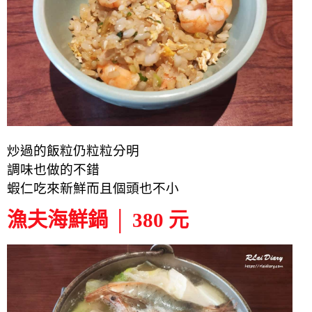
炒過的飯粒仍粒粒分明
調味也做的不錯
蝦仁吃來新鮮而且個頭也不小
漁夫海鮮鍋 │ 380 元