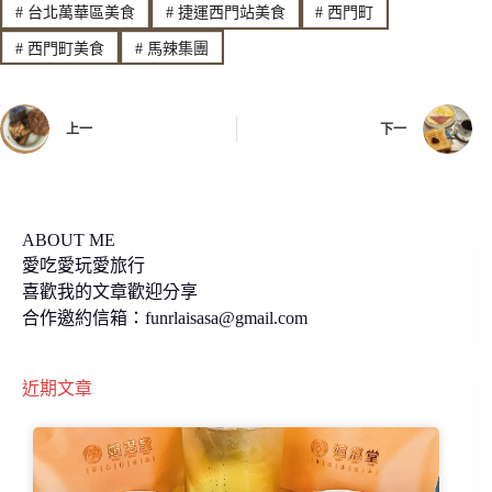
#
台北萬華區美食
#
捷運西門站美食
#
西門町
b
L
#
西門町美食
#
馬辣集團
o
i
o
n
上一
下一
k
k
ABOUT ME
愛吃愛玩愛旅行
喜歡我的文章歡迎分享
合作邀約信箱：
funrlaisasa@gmail.com
近期文章