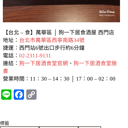
【台北 – 食】萬華區 │ 狗一下居食酒屋 西門店
地址：
台北市萬華區西寧南路34號
捷運：西門站6號出口步行約6分鐘
電話：
02-2311-9131
連結：
狗一下居酒食堂官網
、
狗一下居酒食堂臉
書
營業時間：
11：30 – 14：30 │ 17：00 – 02：00
L
F
C
i
a
o
n
c
p
標籤
e
e
y