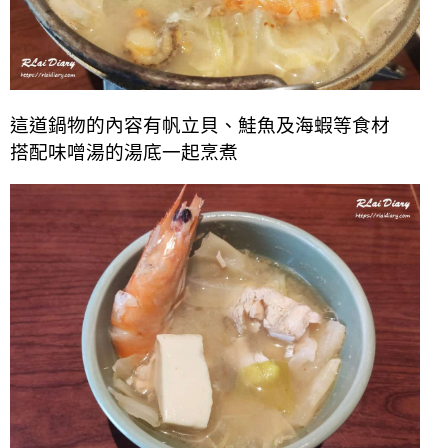
這道鍋物的內容有帆立貝、鮭魚及海蝦等食材
搭配
味噌湯
的湯底一起烹煮