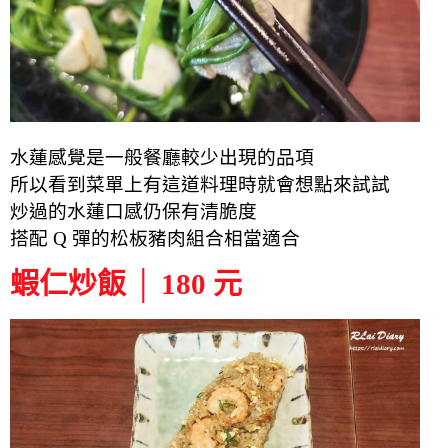
水蓮感覺是一般餐廳較少出現的品項
所以看到菜單上有這道料理時就會想點來試試
炒過的水蓮口感仍保有清脆度
搭配 Q 彈的松板豬肉組合相當適合
蝦仁炒飯 │ 180 元