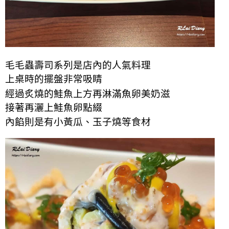
毛毛蟲壽司系列是店內的人氣料理
上桌時的擺盤非常吸睛
經過炙燒的鮭魚上方再淋滿魚卵美奶滋
接著再灑上鮭魚卵點綴
內餡則是有小黃瓜、玉子燒等食材