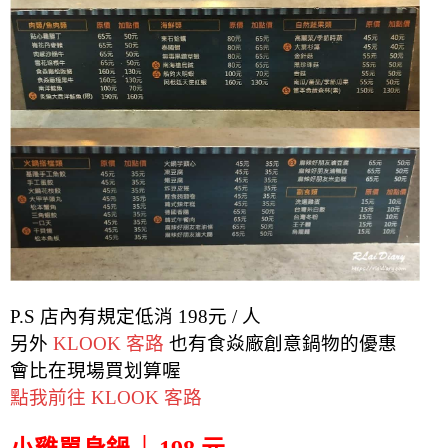
P.S 店內有規定低消 198元 / 人
另外
KLOOK 客路
也有食焱廠創意鍋物的優惠
會比在現場買划算喔
點我前往 KLOOK 客路