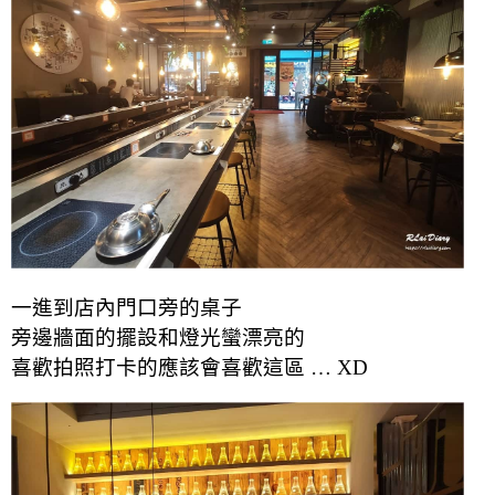
一進到店內門口旁的桌子
旁邊牆面的擺設和燈光蠻漂亮的
喜歡拍照打卡的應該會喜歡這區 … XD