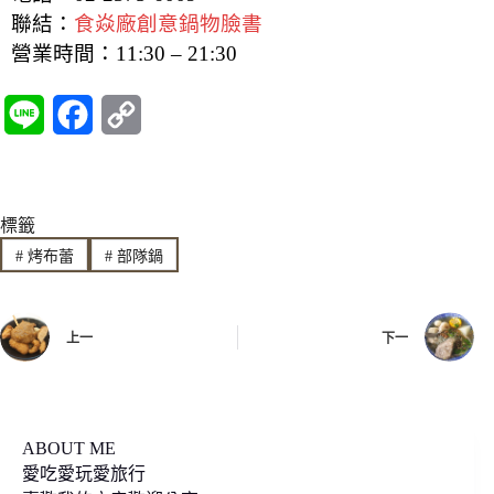
聯結：
食焱廠創意鍋物臉書
營業時間：11:30 – 21:30
L
F
C
i
a
o
n
c
p
標籤
e
e
y
#
烤布蕾
#
部隊鍋
b
L
o
i
上一
下一
o
n
k
k
ABOUT ME
愛吃愛玩愛旅行