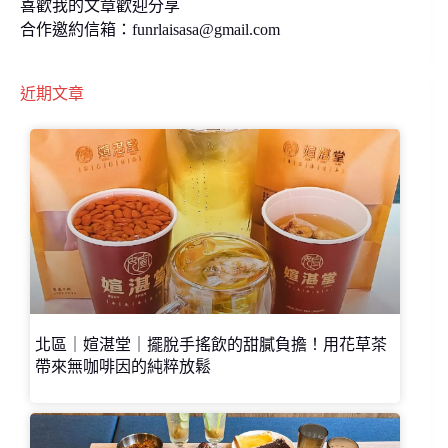
喜歡我的文章歡迎分享
合作邀約信箱：
funrlaisasa@gmail.com
近期文章
北區｜媗湛堂｜擺脫手搖飲的甜膩負擔！用花草茶
帶來無咖啡因的純粹放鬆