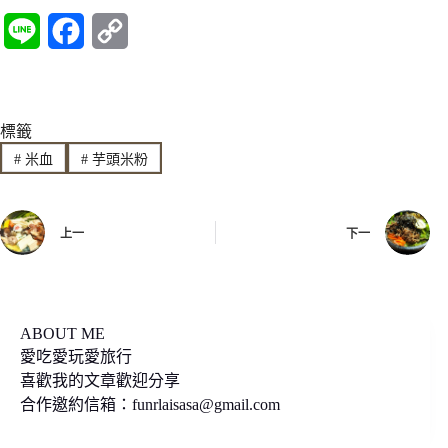
L
F
C
i
a
o
n
c
p
標籤
e
e
y
#
米血
#
芋頭米粉
b
L
o
i
上一
下一
o
n
k
k
ABOUT ME
愛吃愛玩愛旅行
喜歡我的文章歡迎分享
合作邀約信箱：
funrlaisasa@gmail.com