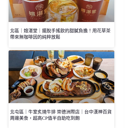
北區｜媗湛堂｜擺脫手搖飲的甜膩負擔！用花草茶
帶來無咖啡因的純粹放鬆
北屯區｜牛室炙燒牛排 崇德洲際店｜台中漢神百貨
周邊美食，超高CP值半自助吃到飽