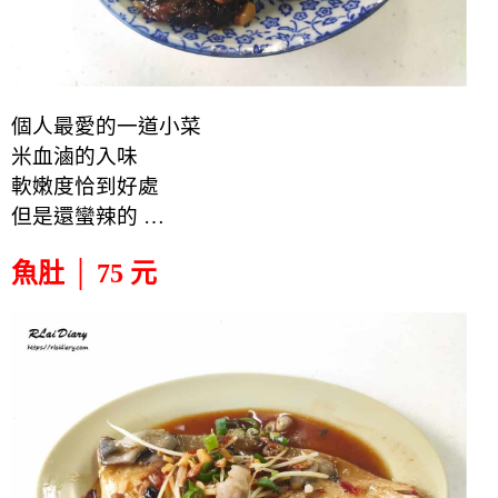
個人最愛的一道小菜
米血滷的入味
軟嫩度
恰到好處
但是還蠻辣的 …
魚肚 │ 75 元