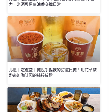
力，米酒與黑麻油香交織日常
北區｜媗湛堂｜擺脫手搖飲的甜膩負擔！用花草茶
帶來無咖啡因的純粹放鬆