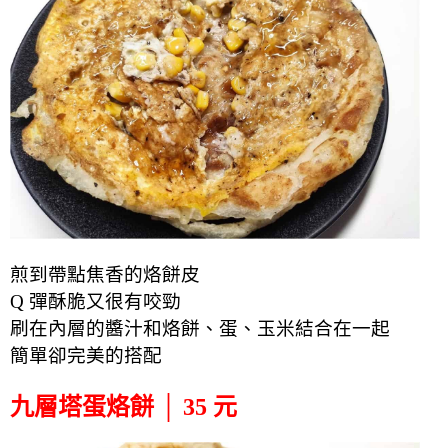
煎到帶點焦香的烙餅皮
Q 彈酥脆又很有咬勁
刷在內層的醬汁和烙餅、蛋、玉米結合在一起
簡單卻完美的搭配
九層塔蛋烙餅 │ 35 元