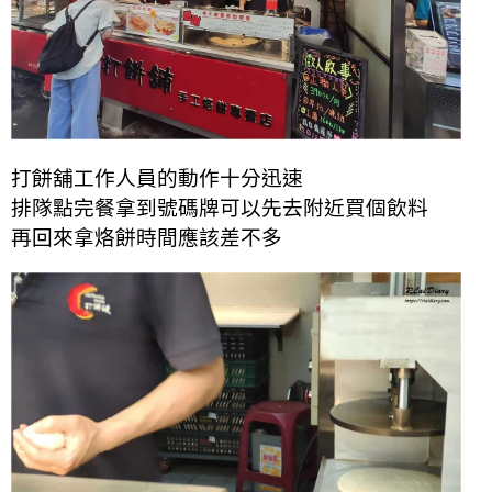
打餅舖工作人員的動作十分迅速
排隊點完餐拿到號碼牌可以先去附近買個飲料
再回來拿烙餅時間應該差不多