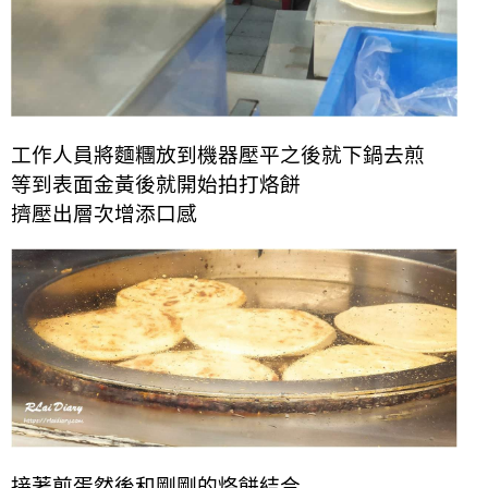
工作人員將麵糰放到機器壓平之後
就下鍋去煎
等到表面金黃後就開始拍打烙餅
擠壓出層次增添口感
接著煎蛋然後和剛剛的烙餅結合