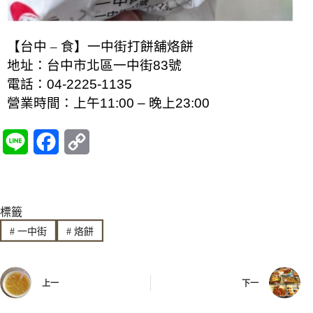
【台中 – 食】一中街打餅舖烙餅
地址：台中市北區一中街83號
電話：
04-2225-1135
營業時間：
上午11:00 – 晚上23:00
L
F
C
i
a
o
n
c
p
標籤
e
e
y
#
一中街
#
烙餅
b
L
o
i
上一
下一
o
n