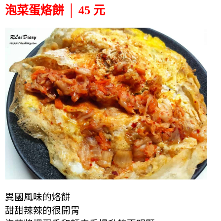
泡菜蛋烙餅 │ 45 元
異國風味的烙餅
甜甜辣辣的很開胃