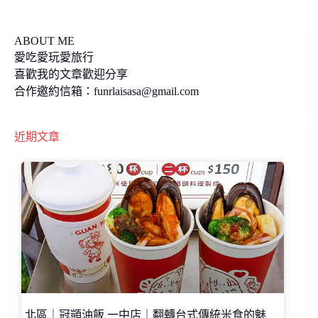
k
k
ABOUT ME
愛吃愛玩愛旅行
喜歡我的文章歡迎分享
合作邀約信箱：
funrlaisasa@gmail.com
近期文章
北區｜冠顗油飯 一中店｜翻轉台式傳統米食的魅