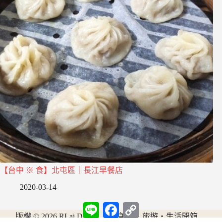
【台中 ※ 食】北屯區｜長江早餐店
2020-03-14
L
F
C
i
a
o
版權 © 2026 RLai Diary｜台灣美食・旅遊・生活開箱
n
c
p