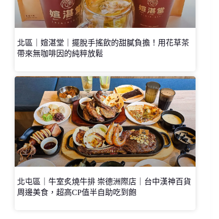
北區｜媗湛堂｜擺脫手搖飲的甜膩負擔！用花草茶
帶來無咖啡因的純粹放鬆
北屯區｜牛室炙燒牛排 崇德洲際店｜台中漢神百貨
周邊美食，超高CP值半自助吃到飽