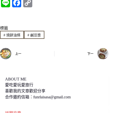
L
F
C
i
a
o
n
c
p
標籤
e
e
y
#
燒餅油條
#
鹹豆漿
b
L
o
i
上一
下一
o
n
k
k
ABOUT ME
愛吃愛玩愛旅行
喜歡我的文章歡迎分享
合作邀約信箱：
funrlaisasa@gmail.com