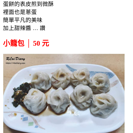
蛋餅的表皮煎到微酥
裡面也是蔥蛋
簡單平凡的美味
加上甜辣醬 … 讚
小籠包 │ 50 元