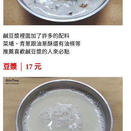
鹹豆漿裡面加了許多的配料
菜埔、青蔥跟油蔥酥還有油條等
推薦喜歡鹹豆漿的人來必點
豆漿 │ 17 元