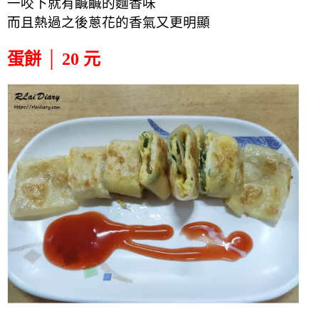
一咬下就有鹹鹹的麵香味
而且熱過之後蔥花的香氣又更明顯
蛋餅 │ 20 元