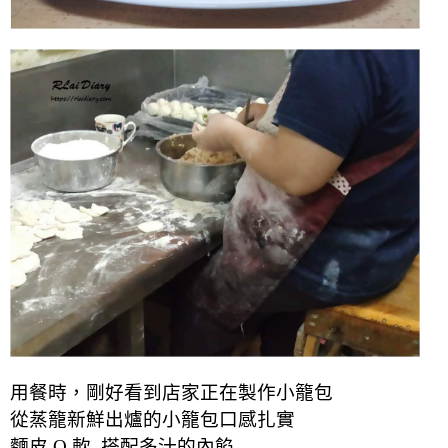
用餐時，剛好看到店家正在製作
小籠包
從蒸籠新鮮出爐的小籠包
口感扎實
麵皮 Q 軟 搭配多汁的內餡