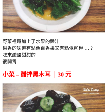
野菜裡還加上了水果的醬汁
果香的味道有點像百香果又有點像柳橙 … ?
吃來酸酸甜甜的
很開胃
小菜 – 醋拌黑木耳 │ 30 元