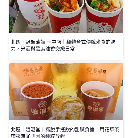
北區｜冠顗油飯 一中店｜翻轉台式傳統米食的魅
力，米酒與黑麻油香交織日常
北區｜媗湛堂｜擺脫手搖飲的甜膩負擔！用花草茶
帶來無咖啡因的純粹放鬆