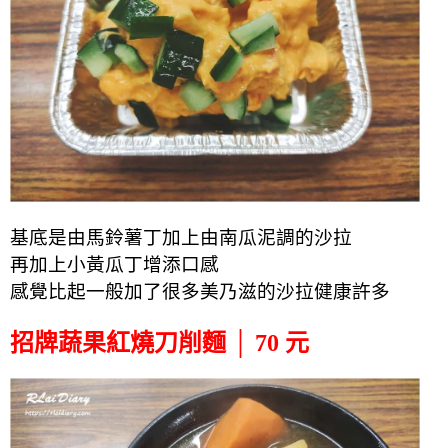
基底是由馬鈴薯丁加上由南瓜泥調的沙拉
再加上小黃瓜丁增添口感
感覺比起一般加了很多美乃滋的沙拉健康許多
招牌蔬果紅燒刀削麵 │ 70 元