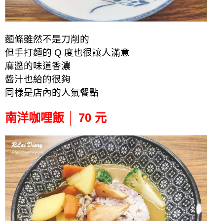
麵條雖然不是刀
削的
但手打麵的 Q 度也很讓人滿意
麻醬的味道香濃
醬汁也給的很夠
同樣是店內的人氣餐點
南洋咖哩飯 │ 70 元