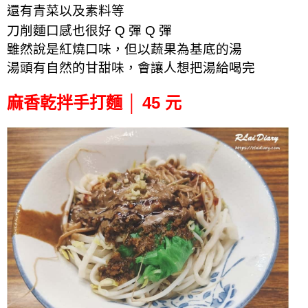
還有青菜以及素料等
刀
削麵口感也很好 Q 彈 Q 彈
雖然說是紅燒口味，但以
蔬果為基底的湯
湯頭有自然的甘甜味，
會讓人想把湯給喝完
麻香乾拌手打麵 │ 45 元