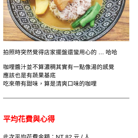
拍照時突然覺得店家擺盤還蠻用心的 … 哈哈
咖哩醬汁並不算濃稠其實有一點像湯的感覺
應該也是有蔬果基底
吃來帶有甜味，算是清爽
口味的咖哩
平均花費與心得
此次平均花費金額：NT 82 元 / 人