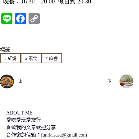
晚餐：16:30 – 20:00 假日到 20:30
L
F
C
i
a
o
n
c
p
標籤
e
e
y
#
紅燒
#
素食
#
麻醬
b
L
o
i
上一
下一
o
n
k
k
ABOUT ME
愛吃愛玩愛旅行
喜歡我的文章歡迎分享
合作邀約信箱：
funrlaisasa@gmail.com