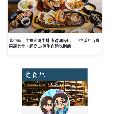
北屯區｜牛室炙燒牛排 崇德洲際店｜台中漢神百貨
周邊美食，超高CP值半自助吃到飽