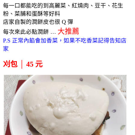
每一口都能吃的到高麗菜、紅燒肉、豆干、花生
粉、菜脯和蛋酥等好料
店家自製的潤餅皮也很 Q 彈
大推薦
每次來此必點潤餅 …
P.S 正常
內餡會加香菜，如果不吃香菜記得告知店
家
刈包 │ 45 元