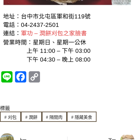
地址：台中市北屯區軍和街119號
電話：04-2437-2501
連結：
軍功 – 潤餅刈包之家臉書
營業時間：星期日、星期一公休
上午
11:00 – 下午 03:00
下午 04:30 – 晚上 08:00
L
F
C
i
a
o
n
c
p
標籤
e
e
y
#
刈包
#
潤餅
#
隔間肉
#
隱藏美食
b
L
o
i