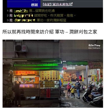
所以就再找時間來訪介紹
軍功 – 潤餅刈包之家