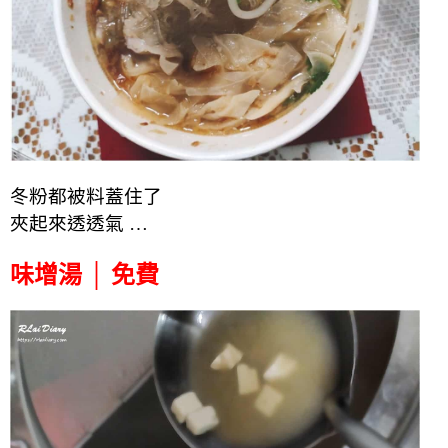
冬粉都被料蓋住了
夾起來透透氣 …
味增湯 │ 免費