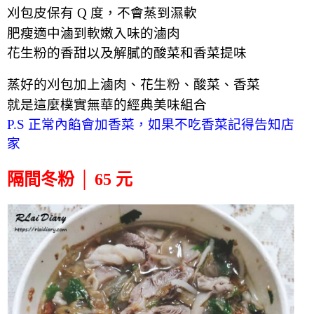
刈包皮保有 Q 度，不會蒸到濕軟
肥瘦適中滷到
軟嫩
入味的滷肉
花生粉的香甜以及解膩的酸菜和香菜提味
蒸好的刈包加上滷肉、花生粉、酸菜、香菜
就是這麼樸實無華的經典美味組合
P.S 正常
內餡會加香菜，如果不吃香菜記得告知店
家
隔間冬粉 │ 65 元