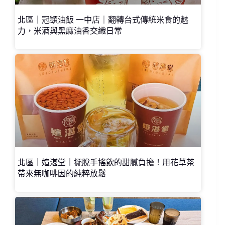
北區｜冠顗油飯 一中店｜翻轉台式傳統米食的魅
力，米酒與黑麻油香交織日常
北區｜媗湛堂｜擺脫手搖飲的甜膩負擔！用花草茶
帶來無咖啡因的純粹放鬆