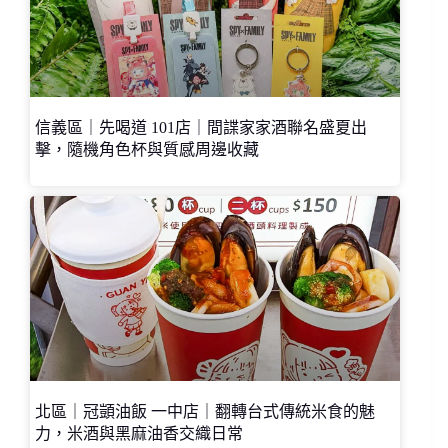
信義區｜先喝道 101店｜間諜家家酒聯名盛夏出
擊，隨機角色杯與質感周邊收藏
北區｜冠顗油飯 一中店｜翻轉台式傳統米食的魅
力，米酒與黑麻油香交織日常