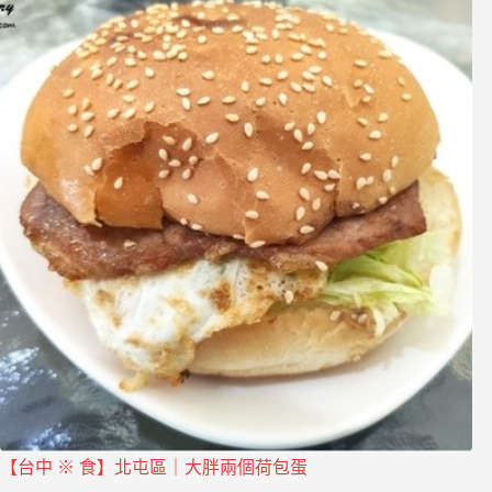
【台中 ※ 食】北屯區｜大胖兩個荷包蛋