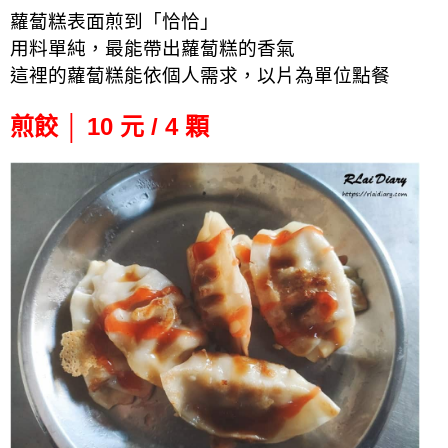
蘿蔔糕表面煎到「恰恰」
用料單純，最能帶出蘿蔔糕的香氣
這裡的蘿蔔糕能依個人需求，以片為單位點餐
煎餃 │ 10 元 / 4 顆