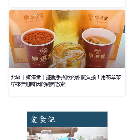
北區｜媗湛堂｜擺脫手搖飲的甜膩負擔！用花草茶
帶來無咖啡因的純粹放鬆