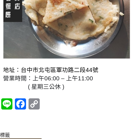
地址：台中市北屯區軍功路二段44號
營業時間：上
午06:00 – 上午11:00
( 星期三公休 )
L
F
C
i
a
o
n
c
p
標籤
e
e
y