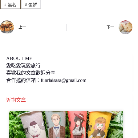
#
無名
#
蛋餅
b
L
o
i
上一
下一
o
n
k
k
ABOUT ME
愛吃愛玩愛旅行
喜歡我的文章歡迎分享
合作邀約信箱：
funrlaisasa@gmail.com
近期文章