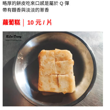
略厚的餅皮吃來口感是屬於 Q 彈
帶有麵香與淡淡的蔥香
蘿蔔糕 │ 10 元 / 片