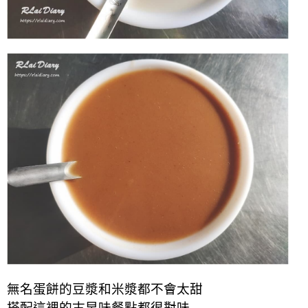
無名蛋餅的豆漿和米漿都不會太甜
搭配這裡的古早味餐點都很對味