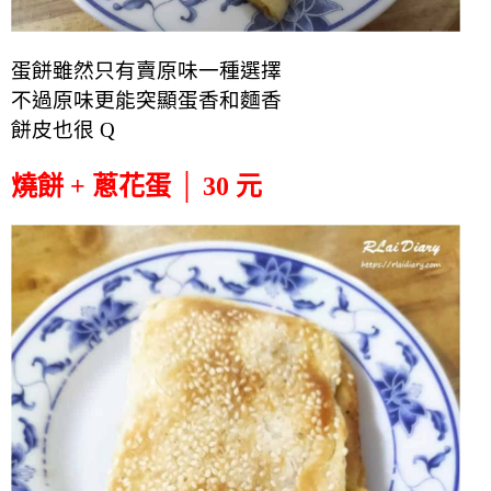
蛋餅雖然只有賣原味一種選擇
不過原味更能突顯蛋香和麵香
餅皮也很 Q
燒餅 + 蔥花蛋 │ 30 元