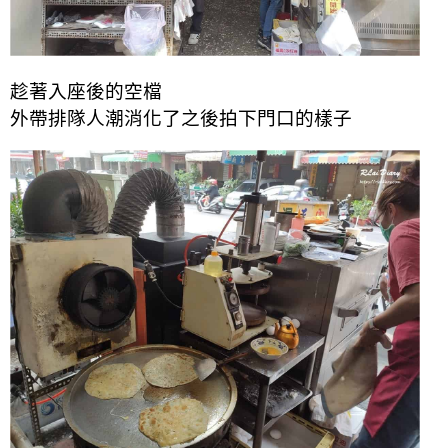
趁著入座後的空檔
外帶排隊人潮消化了之後拍下門口的樣子