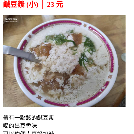
鹹豆漿 (小) │ 23 元
帶有一點酸的鹹豆漿
喝的出豆香味
可以依個人喜好加辣