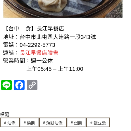
【台中 – 食】長江早餐店
地址：台中市北屯區大連路一段343號
電話：
04-2292-5773
連結：
長江早餐店臉書
營業時間：週一公休
上午05:45 – 上午11:00
L
F
C
i
a
o
n
c
p
標籤
e
e
y
#
油條
#
燒餅
#
燒餅油條
#
蛋餅
#
鹹豆漿
b
L