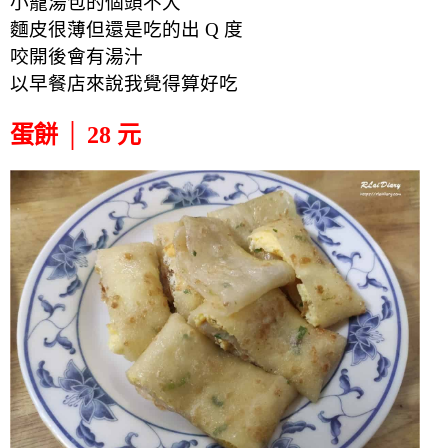
小籠湯包的個頭不大
麵皮很薄但還是吃的出 Q 度
咬開後會有湯汁
以早餐店來說我覺得算好吃
蛋餅 │ 28 元