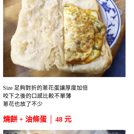
Size 足夠對折的蔥花蛋讓厚度加倍
咬下之後的口感比較不單薄
蔥花也放了不少
燒餅 + 油條蛋 │ 48 元