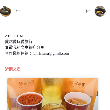
o
i
上一
下一
o
n
k
k
ABOUT ME
愛吃愛玩愛旅行
喜歡我的文章歡迎分享
合作邀約信箱：
funrlaisasa@gmail.com
近期文章