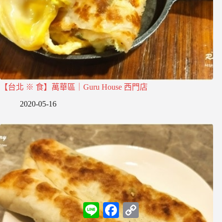
【台北 ※ 食】萬華區｜Guru House 西門店
2020-05-16
L
F
C
i
a
o
n
c
p