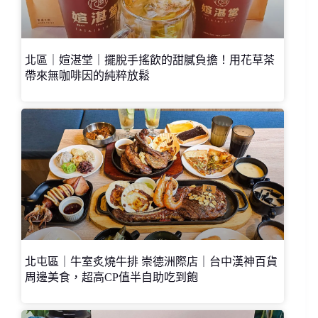
北區｜媗湛堂｜擺脫手搖飲的甜膩負擔！用花草茶
帶來無咖啡因的純粹放鬆
北屯區｜牛室炙燒牛排 崇德洲際店｜台中漢神百貨
周邊美食，超高CP值半自助吃到飽