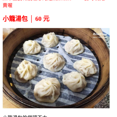
賣喔
小籠湯包 │ 60 元