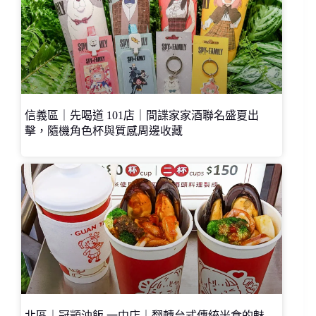
信義區｜先喝道 101店｜間諜家家酒聯名盛夏出
擊，隨機角色杯與質感周邊收藏
北區｜冠顗油飯 一中店｜翻轉台式傳統米食的魅