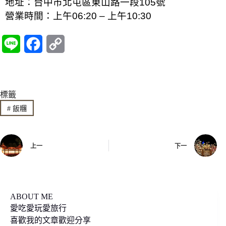
地址：
台中市北屯區東山路一段105號
營業時間：
上午06:20 – 上午10:30
L
F
C
i
a
o
n
c
p
標籤
e
e
y
#
飯糰
b
L
o
i
上一
下一
o
n
k
k
ABOUT ME
愛吃愛玩愛旅行
喜歡我的文章歡迎分享