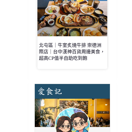
北屯區｜牛室炙燒牛排 崇德洲
際店｜台中漢神百貨周邊美食，
超高CP值半自助吃到飽