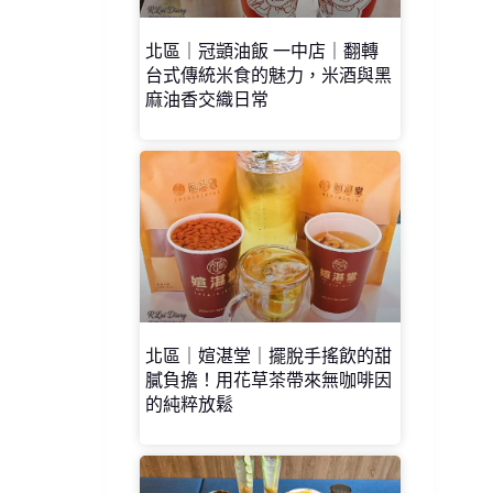
北區｜冠顗油飯 一中店｜翻轉
台式傳統米食的魅力，米酒與黑
麻油香交織日常
北區｜媗湛堂｜擺脫手搖飲的甜
膩負擔！用花草茶帶來無咖啡因
的純粹放鬆