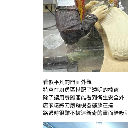
看似平凡的門面
外觀
特意在廚房區搭配了透明的櫥窗
除了讓用餐顧客能看到衛生安全外
店家還將刀削麵機器擺放在這
路過時很難不被這新奇的畫面給吸引啊