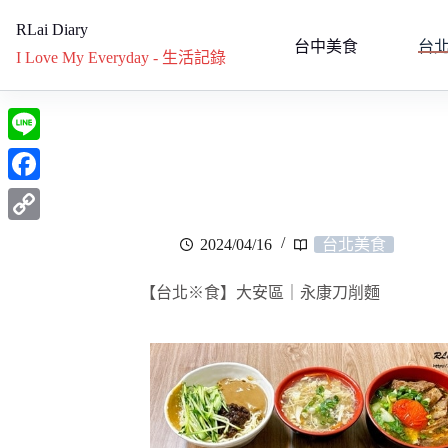
RLai Diary
台中美食
台
I Love My Everyday - 生活記錄
L
i
F
n
a
C
2024/04/16
台北美食
e
c
o
e
【台北※食】大安區｜永康刀削麵
p
b
y
o
L
o
i
k
n