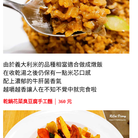
由於義大利米的品種相當適合做成燉飯
在收乾湯之後仍保有一點米芯口感
配上濃郁的牛肝菌香氣
越嚼越香讓人在不知不覺中就完食啦
乾鍋花菜臭豆腐手工麵 │ 360 元