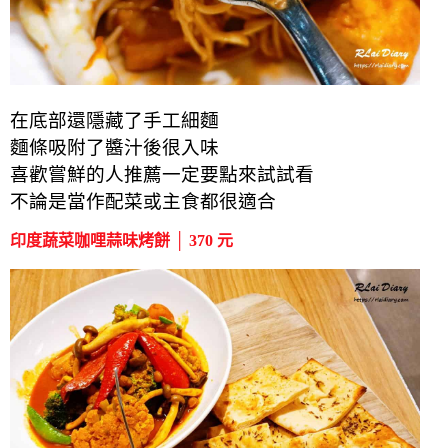
在底部還隱藏了手工細麵
麵條吸附了醬汁後很入味
喜歡嘗鮮的人推薦一定要點來試試看
不論是當作配菜或主食都很適合
印度蔬菜咖哩蒜味烤餅 │ 370 元