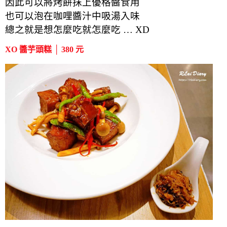
因此可以將烤餅抹上優格醬食用
也可以泡在咖哩醬汁中吸湯入味
總之就是想怎麼吃就怎麼吃 … XD
XO 醬芋頭糕 │ 380 元