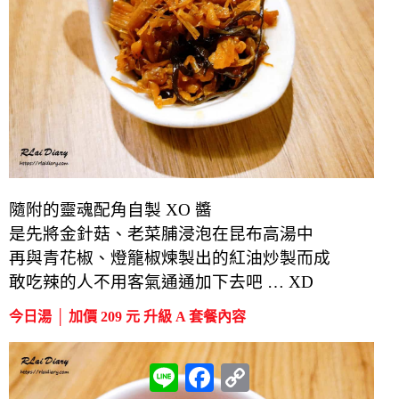
隨附的靈魂配角自製 XO 醬
是先將金針菇、老菜脯浸泡在昆布高湯中
再與青花椒、燈籠椒煉製出的紅油炒製而成
敢吃辣的人不用客氣通通加下去吧 … XD
今日湯 │ 加價 209 元 升級 A 套餐內容
L
F
C
i
a
o
n
c
p