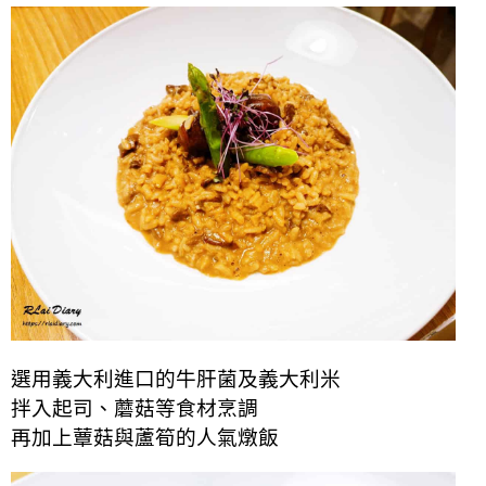
選用義大利進口的牛肝菌及義大利米
拌入起司、蘑菇等食材烹調
再加上蕈菇與蘆筍的人氣燉飯