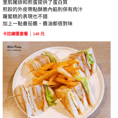
里肌豬排和煎蛋提供了蛋白質
煎餃的外皮帶點酥脆內餡則保有肉汁
蘿蔔糕的表現也不錯
加上一點番茄醬、醬油都很對味
卡拉總匯套餐 │ 140 元