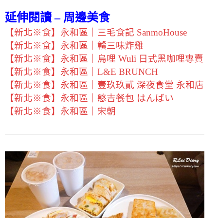
延伸閱讀 – 周邊美食
【新北※食】永和區｜三毛食記 SanmoHouse
【新北※食】永和區｜贛三味炸雞
【新北※食】永和區｜烏哩 Wuli 日式黑咖哩專賣
【新北※食】永和區｜L&E BRUNCH
【新北※食】永和區｜壹玖玖貳 深夜食堂 永和店
【新北※食】永和區｜憨吉餐包 はんばい
【新北※食】永和區｜宋朝