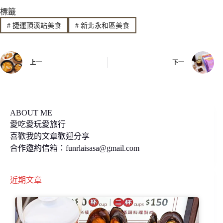
標籤
e
e
y
#
捷運頂溪站美食
#
新北永和區美食
b
L
o
i
上一
下一
o
n
k
k
ABOUT ME
愛吃愛玩愛旅行
喜歡我的文章歡迎分享
合作邀約信箱：
funrlaisasa@gmail.com
近期文章