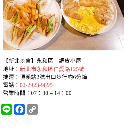
【新北※食】永和區｜調皮小屋
地址：
新北市永和區仁愛路125號
捷運：頂溪站2號出口步行約6分鐘
電話：
02-2923-9895
營業時間：07：30 – 14：00
L
F
C
i
a
o
n
c
p