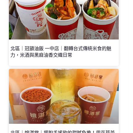
北區｜冠顗油飯 一中店｜翻轉台式傳統米食的魅
力，米酒與黑麻油香交織日常
北區｜媗湛堂｜擺脫手搖飲的甜膩負擔！用花草茶