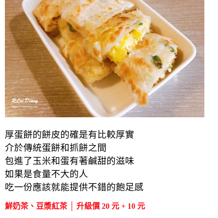
厚蛋餅的餅皮的確是有比較厚實
介於傳統蛋餅和抓餅之間
包進了玉米和蛋有著鹹甜的滋味
如果是食量不大的人
吃一份應該就能提供不錯的飽足感
鮮奶茶、豆漿紅茶 │ 升級價 20 元 + 10 元