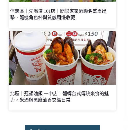
信義區｜先喝道 101店｜間諜家家酒聯名盛夏出
擊，隨機角色杯與質感周邊收藏
北區｜冠顗油飯 一中店｜翻轉台式傳統米食的魅
力，米酒與黑麻油香交織日常