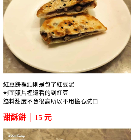
紅豆餅裡頭則是包了紅豆泥
剖面照片裡還看的到紅豆
餡料甜度不會很高所以不用擔心膩口
甜酥餅 │ 15 元