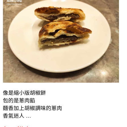
像是縮小版胡椒餅
包的是蔥肉餡
麵香加上胡椒調味的蔥肉
香氣迷人 …