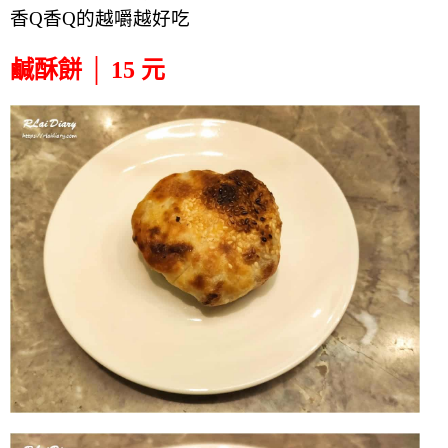
香Q香Q的
越嚼越好吃
鹹酥餅 │ 15 元