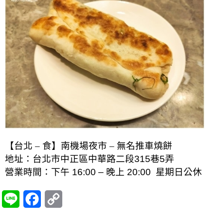
【台北 – 食】南機場夜市 – 無名推車燒餅
地址：
台北市中正區中華路二段315巷5弄
營業時間：下午 16:00 – 晚上 20:00 星期日公休
L
F
C
i
a
o