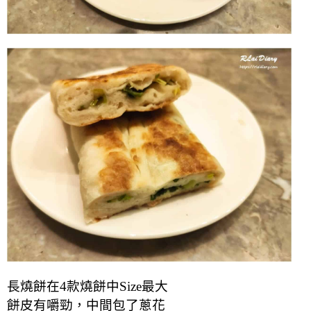
長燒餅在4款燒餅中Size最大
餅皮
有嚼勁，中間
包了蔥花