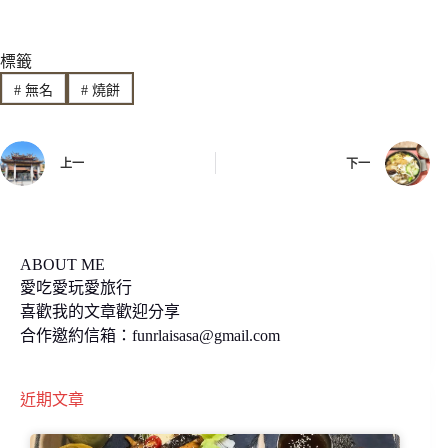
n
c
p
標籤
e
e
y
#
無名
#
燒餅
b
L
o
i
上一
下一
o
n
k
k
ABOUT ME
愛吃愛玩愛旅行
喜歡我的文章歡迎分享
合作邀約信箱：
funrlaisasa@gmail.com
近期文章