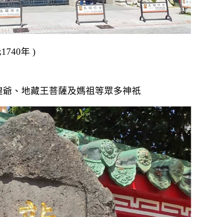
40年 )
隍爺、地藏王菩薩及媽祖等眾多神祇