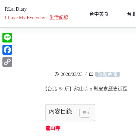
RLai Diary
台中美食
台
I Love My Everyday - 生活記錄
L
i
F
n
a
C
2020/03/23
玩遍台灣
e
c
o
e
【台北 ※ 玩】龍山寺 x 剝皮寮歷史街區
p
b
y
o
L
內容目錄
o
i
k
龍山寺
n