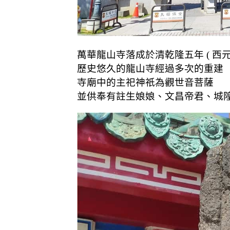
萬華龍山寺落成於清乾隆五年 ( 西元17
歷史悠久的龍山寺經過多次的重建
寺廟中的主祀神祇為觀世音菩薩
並供奉有註生娘娘、文昌帝君、城