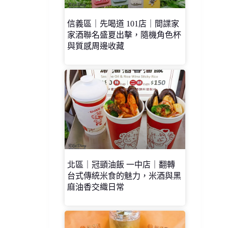
信義區｜先喝道 101店｜間諜家
家酒聯名盛夏出擊，隨機角色杯
與質感周邊收藏
北區｜冠顗油飯 一中店｜翻轉
台式傳統米食的魅力，米酒與黑
麻油香交織日常