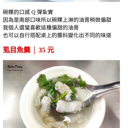
碗粿的口感 Q 彈紮實
因為是南部口味所以碗粿上淋的油膏稍微偏甜
我個人還蠻喜歡這種偏甜的油膏
也可以自行搭配桌上的醬料變化出不同的味道
虱目魚羹 │ 35 元