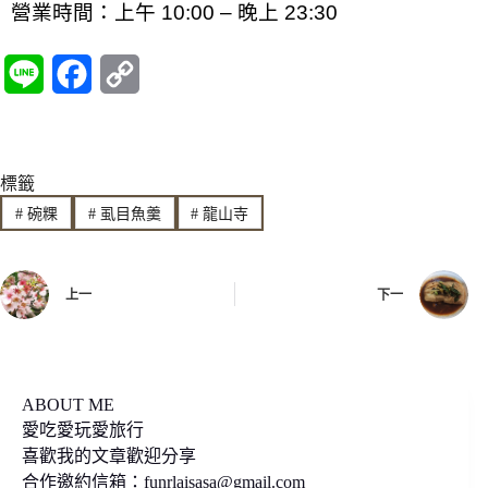
營業時間：上午 10:00 – 晚上 23:30
L
F
C
i
a
o
n
c
p
標籤
e
e
y
#
碗粿
#
虱目魚羹
#
龍山寺
b
L
o
i
上一
下一
o
n
k
k
ABOUT ME
愛吃愛玩愛旅行
喜歡我的文章歡迎分享
合作邀約信箱：
funrlaisasa@gmail.com