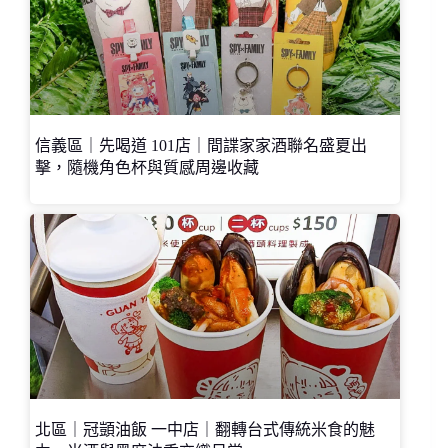
信義區｜先喝道 101店｜間諜家家酒聯名盛夏出
擊，隨機角色杯與質感周邊收藏
北區｜冠顗油飯 一中店｜翻轉台式傳統米食的魅