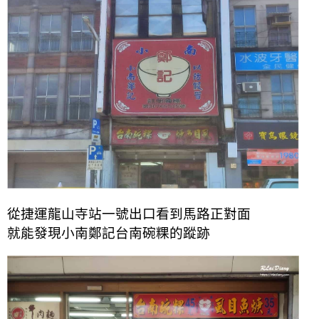
從捷運龍山寺站一號出口看到馬路正對面
就能發現
小南鄭記台南碗粿的蹤跡