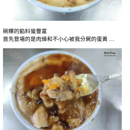
碗粿的餡料蠻豐富
首先登場的是肉燥和不小心被我分屍的蛋黃 …