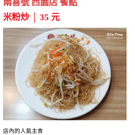
兩喜號 西園店 餐點
米粉炒 │ 35 元
店內的人氣主食