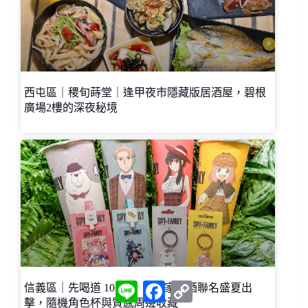
西屯區｜稷旬蒔堂｜逢甲夜市隱藏版居酒屋，碧根
廣場2樓的深夜秘境
L
F
C
信義區｜先喝道 101店｜間諜家家酒聯名盛夏出
i
a
o
擊，隨機角色杯與質感周邊收藏
n
c
p