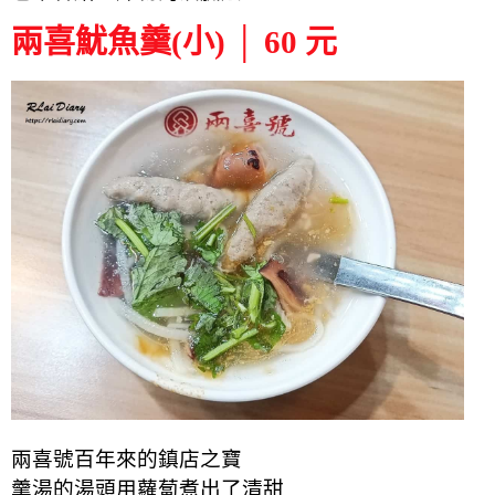
兩喜魷魚羹(小) │ 60 元
兩喜號百年來的鎮店之寶
羹湯的湯頭用蘿蔔煮出了清甜