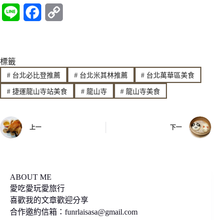
L
F
C
i
a
o
n
c
p
標籤
e
e
y
#
台北必比登推薦
#
台北米其林推薦
#
台北萬華區美食
b
L
#
捷運龍山寺站美食
#
龍山寺
#
龍山寺美食
o
i
o
n
上一
下一
k
k
ABOUT ME
愛吃愛玩愛旅行
喜歡我的文章歡迎分享
合作邀約信箱：
funrlaisasa@gmail.com