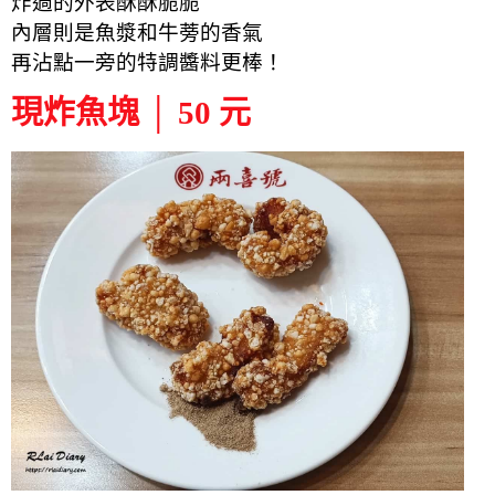
炸過的外表酥酥脆脆
內層則是魚漿和牛蒡的香氣
再沾點一旁的特調醬料更棒！
現炸魚塊 │ 50 元