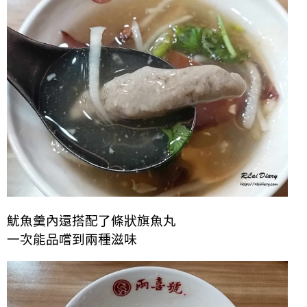
魷魚羹內還搭配了條狀旗魚丸
一次能品嚐到兩種滋味