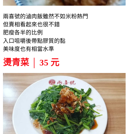
兩喜號的滷肉飯雖然不如米粉熱門
但賣相看起來也很不錯
肥瘦各半的比例
入口咀嚼後帶點膠質的黏
美味度也有相當水準
燙青菜 │ 35 元