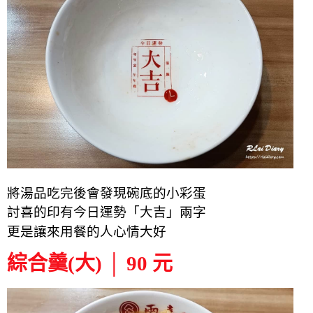
將湯品吃完後
會發現碗底的小彩蛋
討喜的
印有
今日運勢「大吉」兩字
更是讓來用
餐的人心情大好
綜合羹(大) │ 90 元