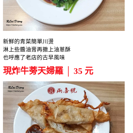
新鮮的青菜簡單川燙
淋上些醬油膏再撒上油蔥酥
也呼應了老店的古早風味
現炸牛蒡天婦羅 │ 35 元