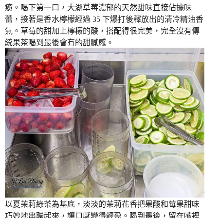
癒。喝下第一口，大湖草莓濃郁的天然甜味直接佔據味
蕾，接著是香水檸檬經過 35 下爆打後釋放出的清冷精油香
氣。草莓的甜加上檸檬的酸，搭配得很完美，完全沒有傳
統果茶喝到最後會有的甜膩感。
以夏茉莉綠茶為基底，淡淡的茉莉花香把果酸和莓果甜味
巧妙地串聯起來，讓口感變得輕盈。喝到最後，留在嘴裡