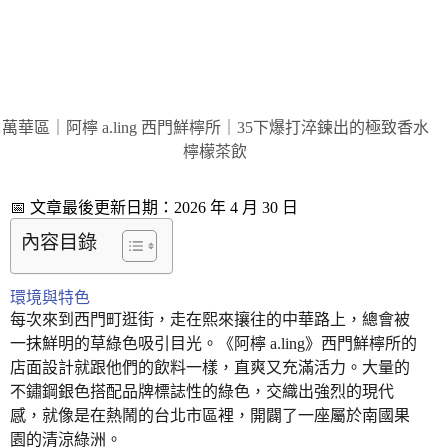
萬華區｜阿檸 a.ling 西門鮮檸所｜35下爆打淬鍊出的極致香水
檸檬茶飲
📅 文章最後更新日期：2026 年 4 月 30 日
內容目錄
環境與特色
每次來到西門町逛街，走在熙來攘往的中華路上，總會被
一抹鮮明的草綠色吸引目光。《阿檸 a.ling》西門鮮檸所的
店面設計就跟他們的飲料一樣，直爽又充滿活力。大量的
不鏽鋼銀色搭配品牌標誌性的綠色，交織出強烈的現代
感，就像是在熱鬧的台北市區裡，開闢了一座屬於南國果
園的清涼綠洲。