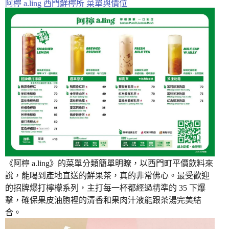
阿檸 a.ling 西門鮮檸所 菜單與價位
《阿檸 a.ling》的菜單分類簡單明瞭，以西門町平價飲料來
說，能喝到產地直送的鮮果茶，真的非常佛心。最受歡迎
的招牌爆打檸檬系列，主打每一杯都經過精準的 35 下爆
擊，確保果皮油胞裡的清香和果肉汁液能跟茶湯完美結
合。