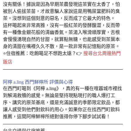
沒有關係！據說是因為早期茶農發現這茶實在太香了，怕
被別人偷拔茶苗，才故意騙人家說這是用鴨屎當肥料的臭
茶。沒想到這個刻意的惡名，反而成了它最大的特色。
這杯喝起來非常高雅，沒有一般紅茶的發酵酸澀，反而帶
有一種像金銀花般的清幽香氣。茶湯入喉滑順厚實，舌根
會慢慢湧現自然的甘甜，就算點無糖，也能感受到茶葉本
身的清甜在嘴裡久久不散，是一款非常有記憶點的原茶。
⭐️住宿推薦：吃飽喝足不想跑太遠？👉
搜尋台北周邊熱門
飯店
阿檸 a.ling 西門鮮檸所 評價與心得
在西門町喝到《阿檸 a.ling》，真的有一種在喧囂城市裡找
到解渴救贖的感覺。無論是堅持現點現打的職人爆打工
序、講究的原茶基底，還是充滿誠意的季節限定飲品，都
讓人感受到他們對飲料的用心。如果你正在找西門町飲料
推薦，這間阿檸鮮檸所絕對值得你停下腳步試試看！
台北交通與住宿推薦