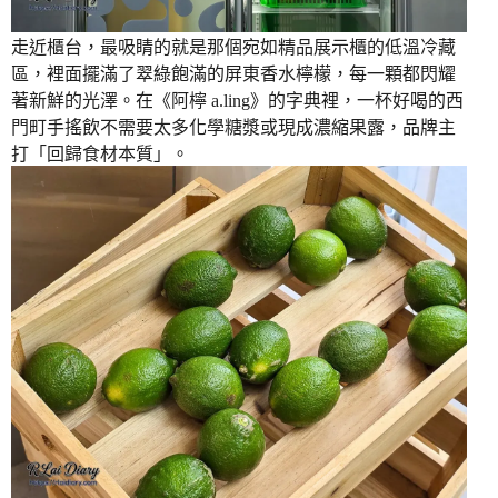
走近櫃台，最吸睛的就是那個宛如精品展示櫃的低溫冷藏
區，裡面擺滿了翠綠飽滿的屏東香水檸檬，每一顆都閃耀
著新鮮的光澤。在《阿檸 a.ling》的字典裡，一杯好喝的西
門町手搖飲不需要太多化學糖漿或現成濃縮果露，品牌主
打「回歸食材本質」。