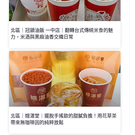
北區｜冠顗油飯 一中店｜翻轉台式傳統米食的魅
力，米酒與黑麻油香交織日常
北區｜媗湛堂｜擺脫手搖飲的甜膩負擔！用花草茶
帶來無咖啡因的純粹放鬆