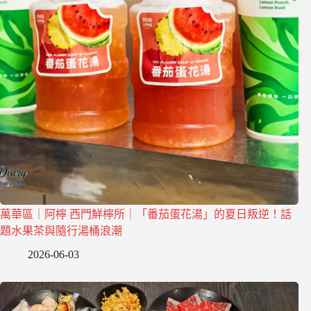
萬華區｜阿檸 西門鮮檸所｜「番茄蛋花湯」的夏日叛逆！話
題水果茶與隨行湯桶浪潮
2026-06-03