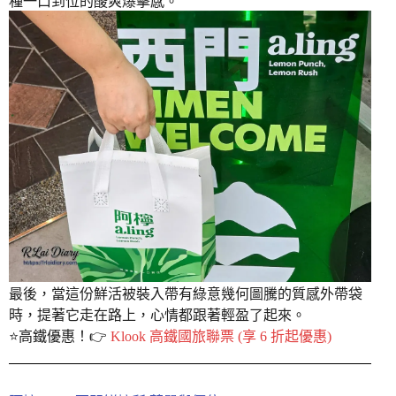
種一口到位的酸爽爆擊感。
最後，當這份鮮活被裝入帶有綠意幾何圖騰的質感外帶袋
時，提著它走在路上，心情都跟著輕盈了起來。
⭐️高鐵優惠！👉
Klook 高鐵國旅聯票 (享 6 折起優惠)