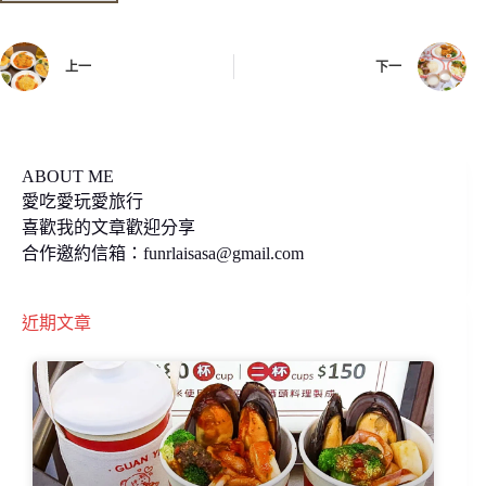
o
i
o
n
上一
下一
k
k
ABOUT ME
愛吃愛玩愛旅行
喜歡我的文章歡迎分享
合作邀約信箱：
funrlaisasa@gmail.com
近期文章