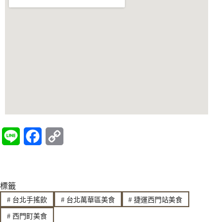
L
F
C
i
a
o
n
c
p
標籤
e
e
y
#
台北手搖飲
#
台北萬華區美食
#
捷運西門站美食
b
L
#
西門町美食