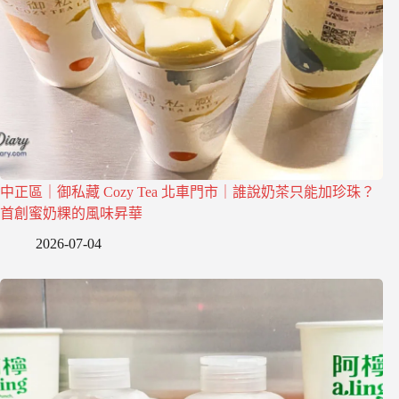
中正區｜御私藏 Cozy Tea 北車門市｜誰說奶茶只能加珍珠？
首創蜜奶粿的風味昇華
2026-07-04