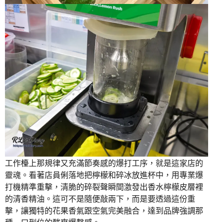
工作檯上那規律又充滿節奏感的爆打工序，就是這家店的
靈魂。看著店員俐落地把檸檬和碎冰放進杯中，用專業爆
打機精準重擊，清脆的碎裂聲瞬間激發出香水檸檬皮層裡
的清香精油。這可不是隨便敲兩下，而是要透過這份重
擊，讓獨特的花果香氣跟空氣完美融合，達到品牌強調那