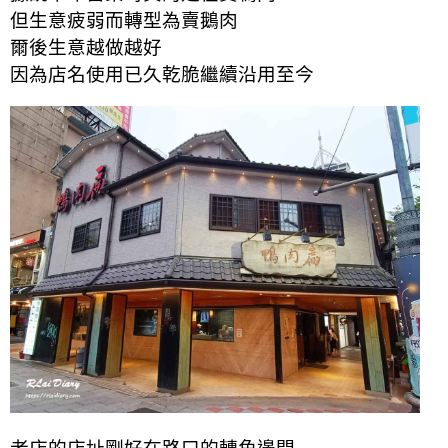
但生意疲弱而轉型為賣鵝肉
爾後生意越做越好
因為店名使用已久乾脆繼續沿用至今