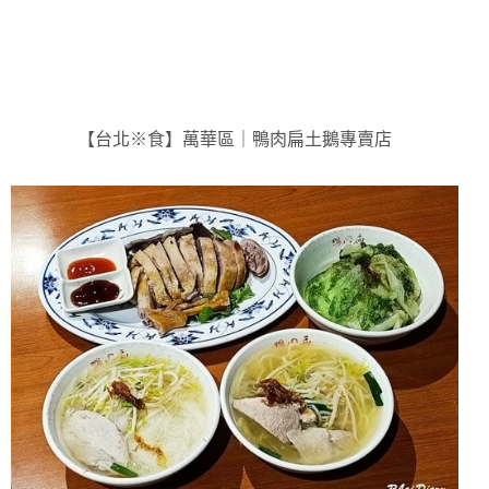
【台北※食】萬華區｜鴨肉扁土鵝專賣店