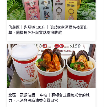
信義區｜先喝道 101店｜間諜家家酒聯名盛夏出
擊，隨機角色杯與質感周邊收藏
北區｜冠顗油飯 一中店｜翻轉台式傳統米食的魅
力，米酒與黑麻油香交織日常