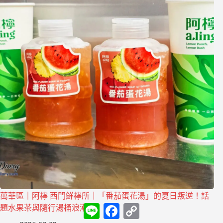
萬華區｜阿檸 西門鮮檸所｜「番茄蛋花湯」的夏日叛逆！話
L
F
C
題水果茶與隨行湯桶浪潮
i
a
o
n
c
p