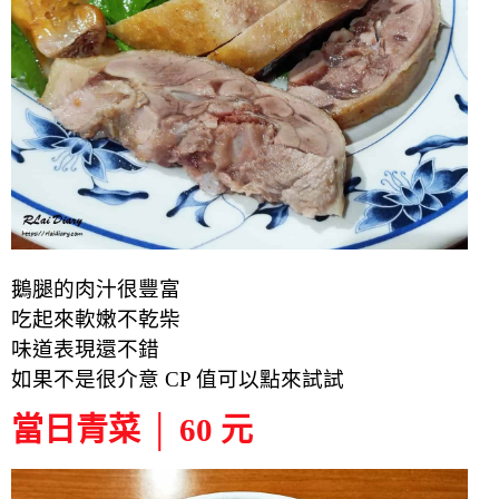
鵝腿的肉汁很豐富
吃起來軟嫩不乾柴
味道表現還不錯
如果不是很介意 CP 值可以點來試試
當日青菜 │ 60 元