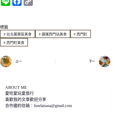
L
F
C
i
a
o
n
c
p
標籤
e
e
y
#
台北萬華區美食
#
捷運西門站美食
#
西門町
b
L
#
西門町美食
o
i
o
n
上一
下一
k
k
ABOUT ME
愛吃愛玩愛旅行
喜歡我的文章歡迎分享
合作邀約信箱：
funrlaisasa@gmail.com