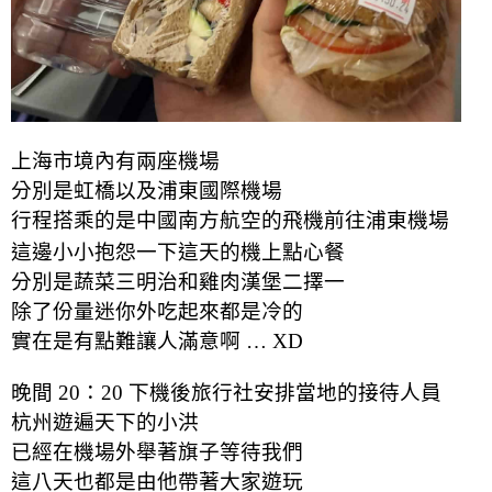
上海市境內有兩座機場
分別是虹橋以及浦東國際機場
行程搭乘的是中國南方航空的飛機前往浦東機場
這邊小小抱怨一下這天的機上點心餐
分別是蔬菜三明治和雞肉漢堡二擇一
除了份量迷你外吃起來都是冷的
實在是有點難讓人滿意啊 … XD
晚間 20：20 下機後旅行社安排當地的接待人員
杭州遊遍天下的小洪
已經在機場外舉著旗子等待我們
這八天也都是由他帶著大家遊玩