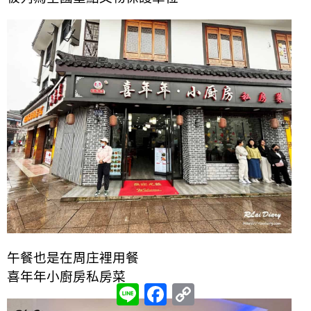
午餐也是在周庄裡用餐
喜年年小廚房私房菜
L
F
C
i
a
o
n
c
p