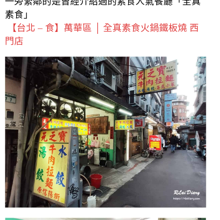
一旁緊鄰的是曾經介紹過的素食人氣餐廳「全真
素食」
【台北 – 食】萬華區 │ 全真素食火鍋鐵板燒 西
門店