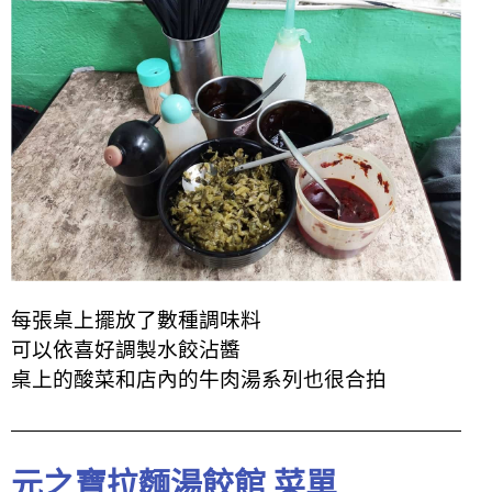
每張桌上擺放了數種調味料
可以依喜好調製水餃沾醬
桌上的酸菜和店內的牛肉湯系列也很合拍
元之寶拉麵湯餃館 菜單