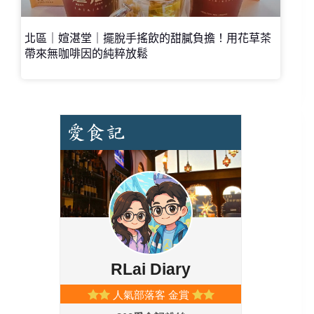
北區｜媗湛堂｜擺脫手搖飲的甜膩負擔！用花草茶
帶來無咖啡因的純粹放鬆