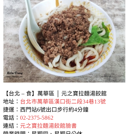
【台北 – 食】萬華區 │ 元之寶拉麵湯餃館
地址：
台北市萬華區漢口街二段34巷13號
捷運：西門站6號出口步行約4分鐘
電話：
02-2375-5862
連結：
元之寶拉麵湯餃館臉書
營業時間：星期四、星期日公休