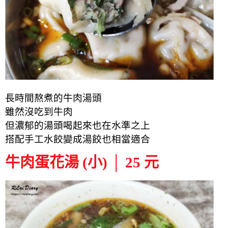
長時間熬煮的牛肉湯頭
雖然沒吃到牛肉
但濃郁的湯頭喝起來也在水準之上
搭配手工水餃變成湯餃也相當適合
牛肉蛋花湯 (小) │ 25 元