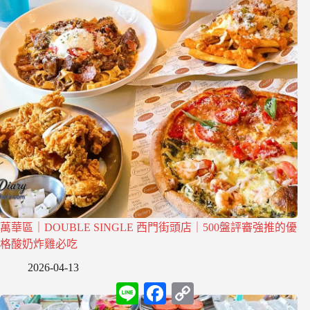
萬華區｜DOUBLE SINGLE 西門街頭店｜500盤評審強推的優
格酸奶炸雞必吃
2026-04-13
L
F
C
i
a
o
n
c
p