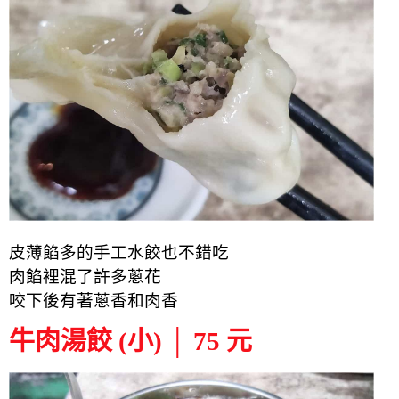
皮薄餡多的手工水餃也不錯吃
肉餡裡混了許多蔥花
咬下後有著蔥香和肉香
牛肉湯餃 (小) │ 75 元