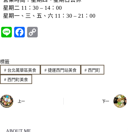
星期二 11：30 – 14：00
星期一、三、五、六 11：30 – 21：00
L
F
C
i
a
o
n
c
p
標籤
e
e
y
#
台北萬華區美食
#
捷運西門站美食
#
西門町
b
L
#
西門町美食
o
i
o
n
上一
下一
k
k
ABOUT ME