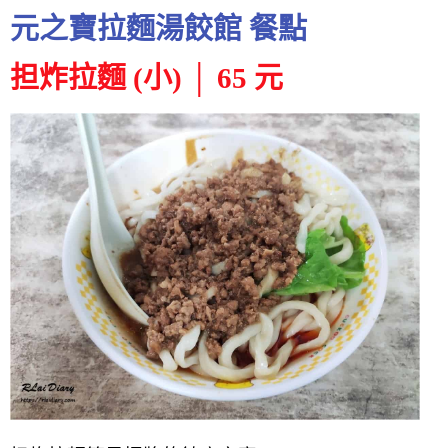
元之寶拉麵湯餃館 餐點
担炸拉麵 (小) │ 65 元