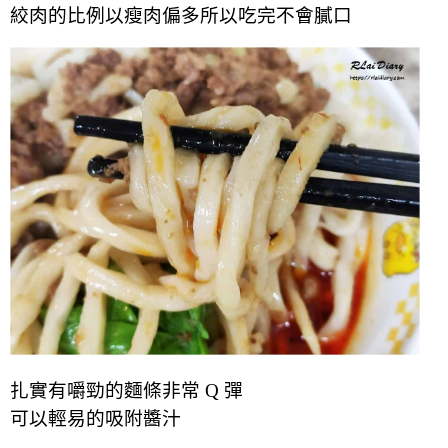
絞肉的比例以瘦肉偏多所以吃完
不會膩口
扎實有嚼勁的麵條非常 Q 彈
可以輕易的吸附醬汁