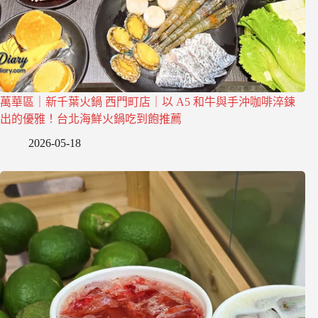
萬華區｜新千葉火鍋 西門町店｜以 A5 和牛與手沖咖啡淬鍊
出的優雅！台北海鮮火鍋吃到飽推薦
2026-05-18