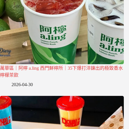
萬華區｜阿檸 a.ling 西門鮮檸所｜35下爆打淬鍊出的極致香水
檸檬茶飲
2026-04-30