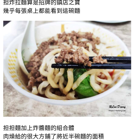
担炸拉麵算是招牌的鎮店之寶
幾乎每張桌上都能看到這碗麵
担担麵加上炸醬麵的組合體
肉燥給的很大方鋪了將近半碗麵的面積