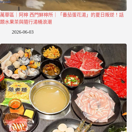
萬華區｜阿檸 西門鮮檸所｜「番茄蛋花湯」的夏日叛逆！話
題水果茶與隨行湯桶浪潮
2026-06-03