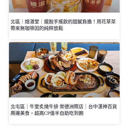
北區｜媗湛堂｜擺脫手搖飲的甜膩負擔！用花草茶
帶來無咖啡因的純粹放鬆
北屯區｜牛室炙燒牛排 崇德洲際店｜台中漢神百貨
周邊美食，超高CP值半自助吃到飽