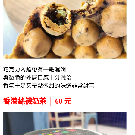
巧克力內餡帶有一點濕潤
與微脆的外層口感十分融洽
香氣十足又帶點微甜的味道非常討喜
香港絲襪奶茶 │ 60 元