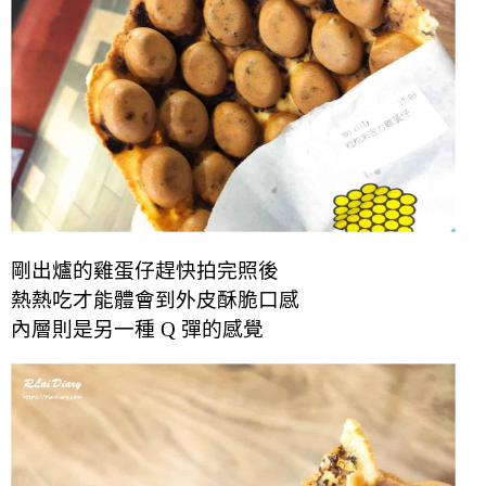
剛出爐的雞蛋仔趕快拍完照後
熱熱吃才能體會到外皮酥脆口感
內層則是另一種 Q 彈的感覺