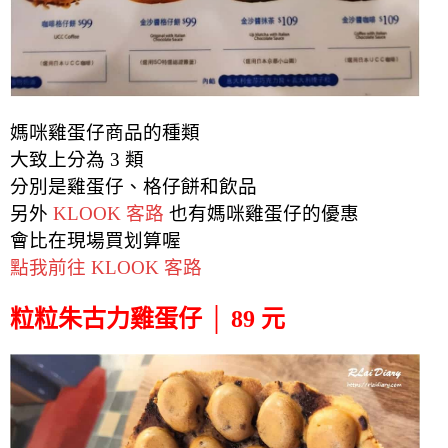
媽咪雞蛋仔商品的種類
大致上分為 3 類
分別是雞蛋仔、格仔餅和飲品
另外
KLOOK 客路
也有
媽咪雞蛋仔
的優惠
會比在現場買划算喔
點我前往 KLOOK 客路
粒粒朱古力雞蛋仔 │ 89 元