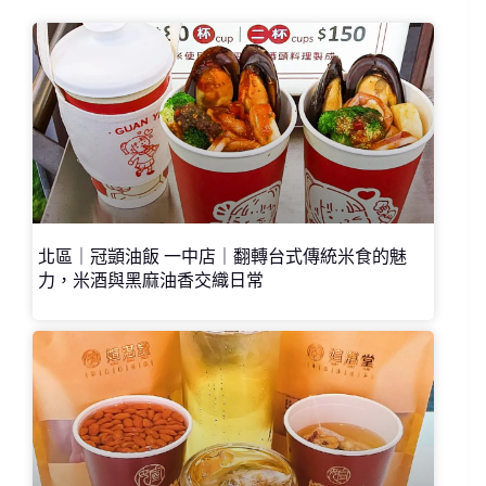
北區｜冠顗油飯 一中店｜翻轉台式傳統米食的魅
力，米酒與黑麻油香交織日常