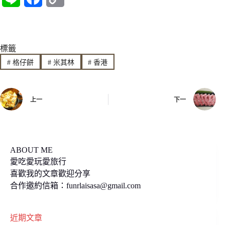
i
a
o
n
c
p
標籤
e
e
y
#
格仔餅
#
米其林
#
香港
b
L
o
i
上一
下一
o
n
k
k
ABOUT ME
愛吃愛玩愛旅行
喜歡我的文章歡迎分享
合作邀約信箱：
funrlaisasa@gmail.com
近期文章