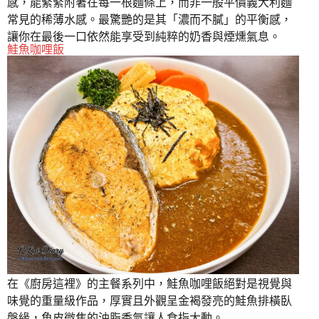
感，能緊緊附著在每一根麵條上，而非一般平價義大利麵
常見的稀薄水感。最驚艷的是其「濃而不膩」的平衡感，
讓你在最後一口依然能享受到純粹的奶香與煙燻氣息。
鮭魚咖哩飯
在《廚房這裡》的主餐系列中，鮭魚咖哩飯絕對是視覺與
味覺的重量級作品，厚實且外觀呈金褐發亮的鮭魚排橫臥
盤緣，魚皮微焦的油脂香氣讓人食指大動。