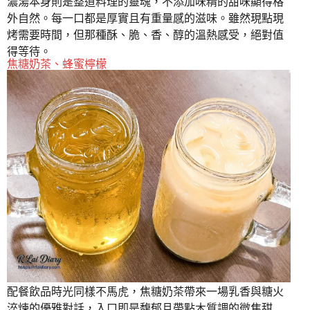
濃湯本身則是整道料理的靈魂，不添加味精的甜味顯得格
外自然。每一口都是厚實且有重量感的滋味。雖然現點現
烤需要時間，但那種酥、脆、香、醇的溫熱感受，絕對值
得等待。
焦糖奶茶、蜂蜜檸檬
配餐飲品時光同樣不馬虎，焦糖奶茶帶來一場乳香與糖火
淬煉的優雅對話，入口即是馥郁且帶點木質調的微焦甜