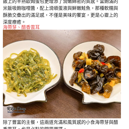
飯上的半熟歐姆蛋包更增添了滑嫩綿密的質感。當飽滿的
米飯吸飽咖哩醬，配上滑順蛋液與鮮嫩鮭魚，那種軟糯與
酥脆交疊出的滿足感，不僅是美味的饗宴，更是心靈上的
深度療癒。
海帶芽、醋香雲耳
除了豐富的主餐，這兩道充滿和風質感的小食海帶芽與醋