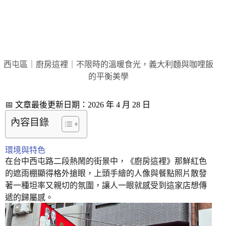
西屯區｜廚房這裡｜不限時的溫暖食光，義大利麵與咖哩飯
的平衡美學
📅 文章最後更新日期：2026 年 4 月 28 日
內容目錄
環境與特色
在台中西屯路二段熱鬧的街景中，《廚房這裡》那鮮紅色
的遮雨棚顯得格外搶眼，上頭手繪的人像與餐點照片散發
著一種坦率又親切的氛圍，讓人一眼就感受到這家店想傳
遞的歸屬感。