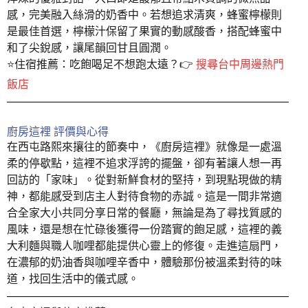
感，完美融入絲滑的奶香中。若想追求清爽，蜂蜜檸檬則
是最佳首選，檸檬汁保留了果實的動感酸香，搭配蜂蜜中
和了尖銳感，讓尾韻回甘且圓潤。
⭐️住宿推薦：吃飽喝足不想跑太遠？👉
搜尋台中周邊熱門
飯店
廚房這裡 評價與心得
在西屯路熙來攘往的節奏中，《廚房這裡》就像是一處溫
柔的停歇點，這裡不追求浮誇的擺盤，卻有著讓人想一再
回訪的「家味」。從對新鮮食材的堅持，到現點現做的精
神，都能感受到店主人對待食物的赤誠。這是一間非常適
合全家大小共同分享日常的餐廳，無論是為了尋找質感的
風味，還是想在忙碌後獲得一份踏實的飽足感，這裡的義
大利麵與職人咖哩都能提供心靈上的修復。走進這扇門，
在濃郁的奶油香與咖哩辛香中，體驗那份被溫柔對待的味
道，找回生活中的儀式感。