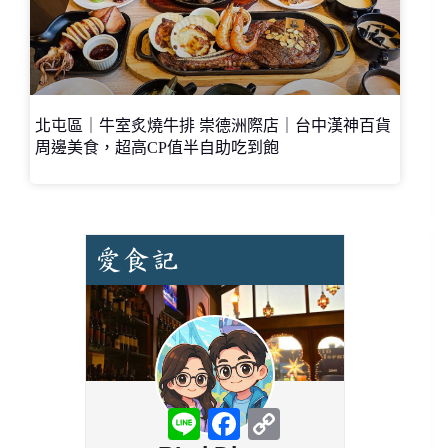
北屯區｜牛室炙燒牛排 崇德洲際店｜台中漢神百貨
周邊美食，超高CP值半自助吃到飽
L
F
C
i
a
o
n
c
p