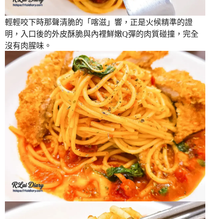
輕輕咬下時那聲清脆的「喀滋」響，正是火候精準的證
明，入口後的外皮酥脆與內裡鮮嫩Q彈的肉質碰撞，完全
沒有肉腥味。