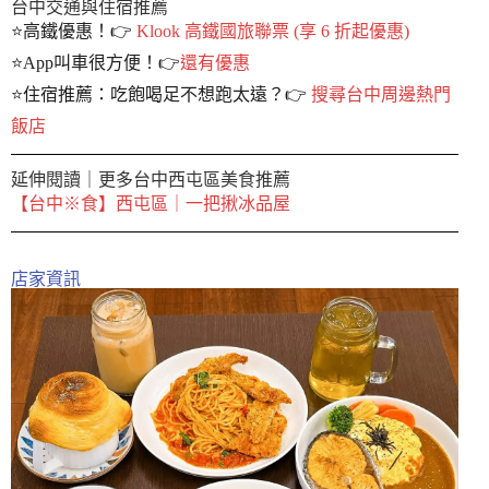
台中交通與住宿推薦
⭐️高鐵優惠！👉
Klook 高鐵國旅聯票 (享 6 折起優惠)
⭐️App叫車很方便！👉
還有優惠
⭐️住宿推薦：吃飽喝足不想跑太遠？👉
搜尋台中周邊熱門
飯店
延伸閱讀｜更多台中西屯區美食推薦
【台中※食】西屯區｜一把揪冰品屋
店家資訊