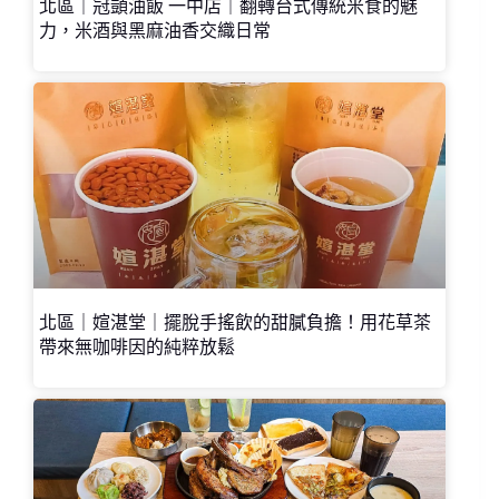
北區｜冠顗油飯 一中店｜翻轉台式傳統米食的魅
力，米酒與黑麻油香交織日常
北區｜媗湛堂｜擺脫手搖飲的甜膩負擔！用花草茶
帶來無咖啡因的純粹放鬆