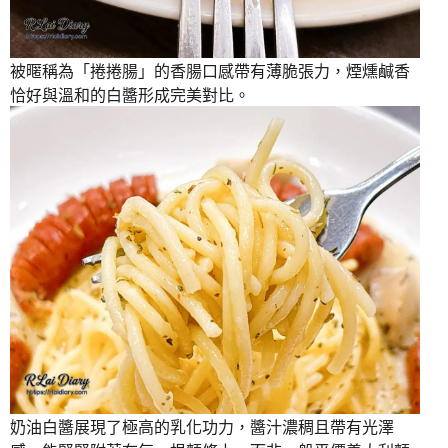
被暱稱為「捲捲腸」的香腸口感帶有薄脆張力，煙燻鹹香
恰好與溫和的白醬形成完美對比。
奶油白醬展現了極高的乳化功力，醬汁濃稠且帶有光澤