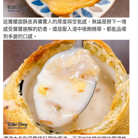
這層螺旋酥皮具備驚人的厚度與空氣感，無論是掰下一塊
感受層層崩解的奶香，還是壓入湯中吸飽精華，都能品嚐
到多變的口感。