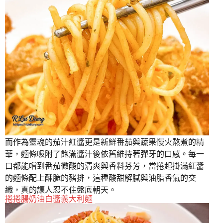
而作為靈魂的茄汁紅醬更是新鮮番茄與蔬果慢火熬煮的精
華，麵條吸附了飽滿醬汁後依舊維持著彈牙的口感。每一
口都能嚐到番茄微酸的清爽與香料芬芳，當捲起掛滿紅醬
的麵條配上酥脆的豬排，這種酸甜解膩與油脂香氣的交
織，真的讓人忍不住盤底朝天。
捲捲腸奶油白醬義大利麵