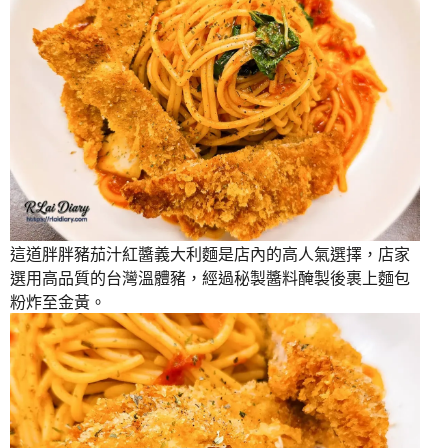
這道胖胖豬茄汁紅醬義大利麵是店內的高人氣選擇，店家
選用高品質的台灣溫體豬，經過秘製醬料醃製後裹上麵包
粉炸至金黃。