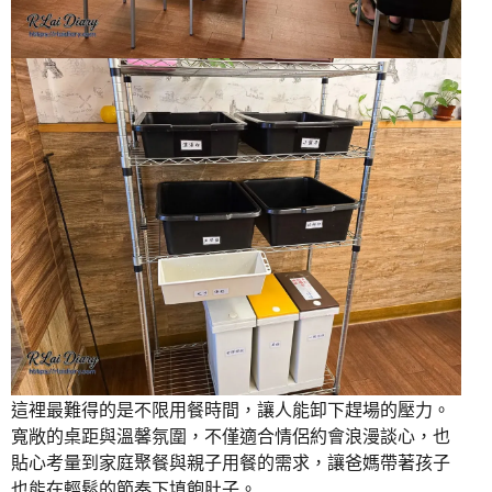
這裡最難得的是不限用餐時間，讓人能卸下趕場的壓力。
寬敞的桌距與溫馨氛圍，不僅適合情侶約會浪漫談心，也
貼心考量到家庭聚餐與親子用餐的需求，讓爸媽帶著孩子
也能在輕鬆的節奏下填飽肚子。