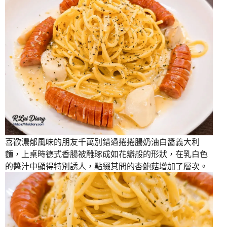
喜歡濃郁風味的朋友千萬別錯過捲捲腸奶油白醬義大利
麵，上桌時德式香腸被雕琢成如花瓣般的形狀，在乳白色
的醬汁中顯得特別誘人，點綴其間的杏鮑菇增加了層次。