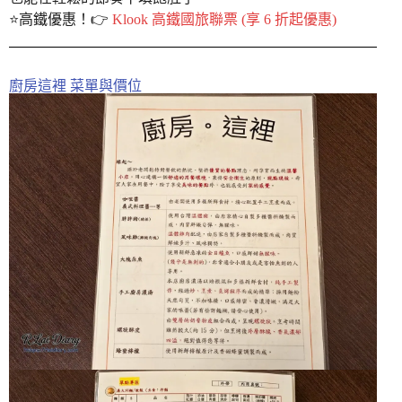
⭐️高鐵優惠！👉
Klook 高鐵國旅聯票 (享 6 折起優惠)
廚房這裡 菜單與價位