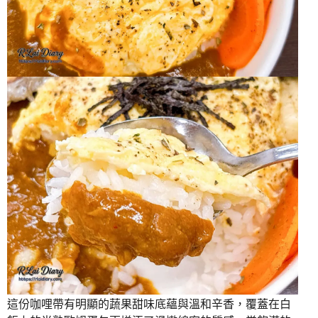
這份咖哩帶有明顯的蔬果甜味底蘊與溫和辛香，覆蓋在白