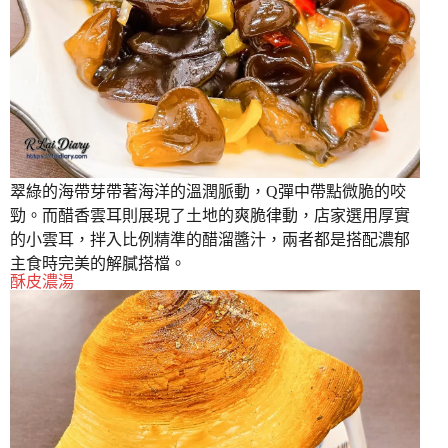
翠綠的海帶芽帶著海洋的溫潤脈動，Q彈中帶點微脆的咬
勁。而醋香雲耳則展現了土地的爽脆律動，店家選用厚實
的小雲耳，拌入比例精準的醋溜醬汁，兩者都是搭配濃郁
主食時完美的解膩搭檔。
酥皮濃湯