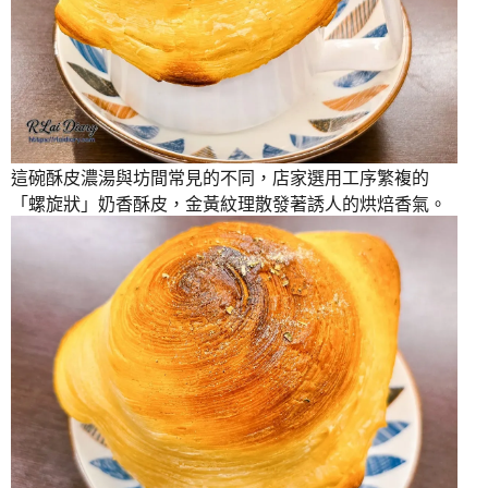
這碗酥皮濃湯與坊間常見的不同，店家選用工序繁複的
「螺旋狀」奶香酥皮，金黃紋理散發著誘人的烘焙香氣。