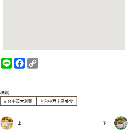
L
F
C
i
a
o
n
c
p
標籤
e
e
y
#
台中義大利麵
#
台中西屯區美食
b
L
o
i
上一
下一
o
n