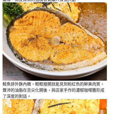
鮭魚排外酥內嫩，輕輕撥開就能見到粉紅色的鮮美肉質，
豐沛的油脂在舌尖化開後，與店家手作的濃郁咖哩醬形成
了深度的對話。