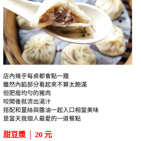
店內幾乎每桌都會點一籠
雖然內餡部分看起來不算太飽滿
但肥瘦均勻的豬肉
咬開後就流出湯汁
搭配和薑絲與醬油一起入口相當美味
是當天我個人最愛的一道餐點
甜豆漿 │ 20 元