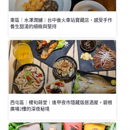
東區｜水澤潤舖｜台中後火車站寶藏店，感受手作
養生甜湯的細緻與堅持
西屯區｜稷旬蒔堂｜逢甲夜市隱藏版居酒屋，碧根
廣場2樓的深夜秘境