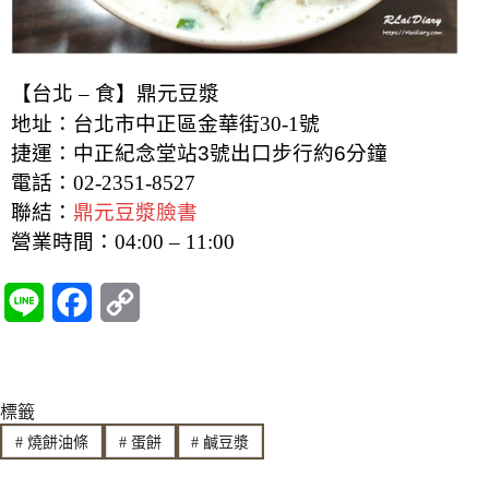
【台北 – 食】鼎元豆漿
地址：台北市中正區金華街30-1號
捷運：中正紀念堂站3號出口步行約6分鐘
電話：02-2351-8527
聯結：
鼎元豆漿臉書
營業時間：04:00 – 11:00
L
F
C
i
a
o
n
c
p
標籤
e
e
y
#
燒餅油條
#
蛋餅
#
鹹豆漿
b
L