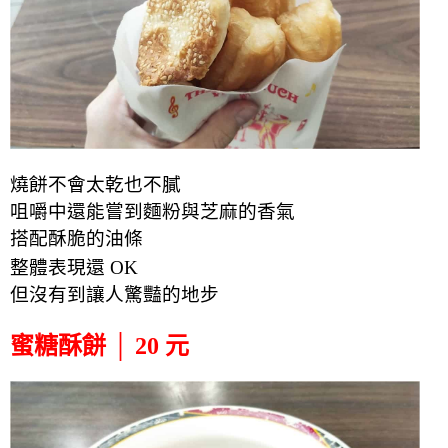
燒餅不會太乾也不膩
咀嚼中還能嘗到麵粉與芝麻的香氣
搭配酥脆
的
油條
整體表現還 OK
但沒有到讓人驚豔的地步
蜜糖酥餅 │ 20 元