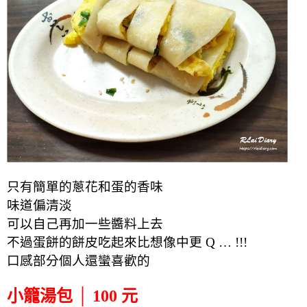
只有簡單的蔥花和蛋的香味
味道偏清淡
可以自己再加一些醬料上去
不過蛋餅的餅皮吃起來比想像中更 Q … !!!
口感部分個人還蠻喜歡的
小籠湯包 │ 100 元