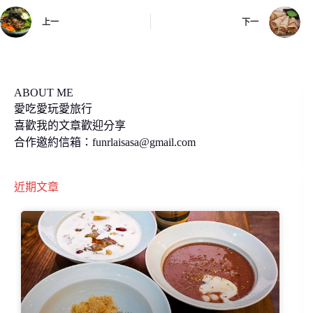
o
i
上一
下一
o
n
k
k
ABOUT ME
愛吃愛玩愛旅行
喜歡我的文章歡迎分享
合作邀約信箱：
funrlaisasa@gmail.com
近期文章