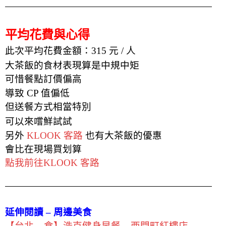
平均花費與心得
此次平均花費金額：315 元 / 人
大茶飯的
食材表現算是中規中矩
可惜餐點訂價偏高
導致 CP 值偏低
但送餐方式相當特別
可以來嚐鮮試試
另外
KLOOK 客路
也有大茶飯
的優惠
會比在現場買划算
點我前往KLOOK 客路
延伸閱讀 – 周邊美食
【台北 – 食】浩克健身早餐 – 西門町紅樓店