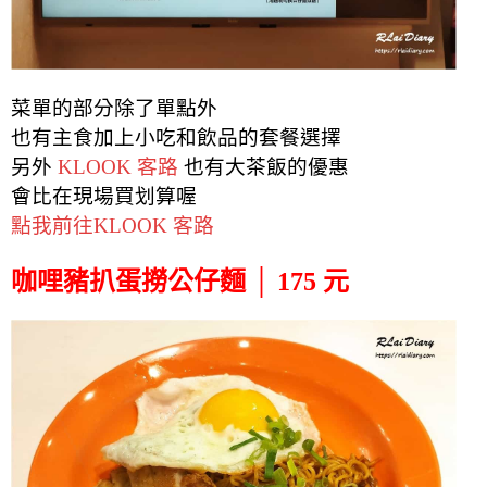
菜單的部分除了單點外
也有主食加上小吃和飲品的套餐選擇
另外
KLOOK 客路
也有
大茶飯
的優惠
會比在現場買划算喔
點我前往KLOOK 客路
咖哩豬扒蛋撈公仔麵 │ 175 元