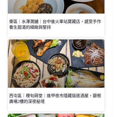
東區｜水澤潤舖｜台中後火車站寶藏店，感受手作
養生甜湯的細緻與堅持
西屯區｜稷旬蒔堂｜逢甲夜市隱藏版居酒屋，碧根
廣場2樓的深夜秘境