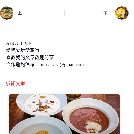
o
i
上一
下一
o
n
k
k
ABOUT ME
愛吃愛玩愛旅行
喜歡我的文章歡迎分享
合作邀約信箱：
funrlaisasa@gmail.com
近期文章