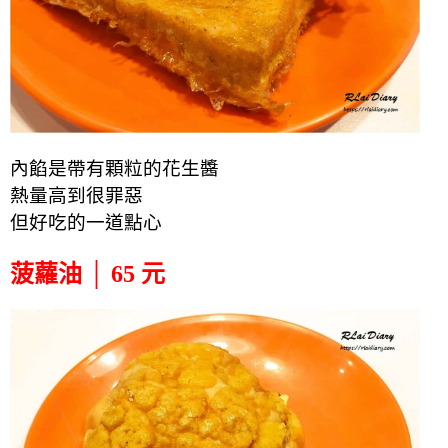
內餡是帶有顆粒的花生醬
熱量高到
很罪惡
但好吃的一道點心
菠蘿油 │ 65 元