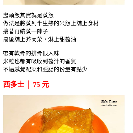
盅頭飯其實就是蒸飯
做法是將蒸到半生熟的米飯上舖上食材
接著再續蒸一陣子
最後舖上芥蘭菜，淋上甜醬油
帶有軟骨的排骨很入味
米粒也都有吸收到醬汁的香氣
不過感覺配菜和臘腸的份量有點少
西多士 │ 75 元