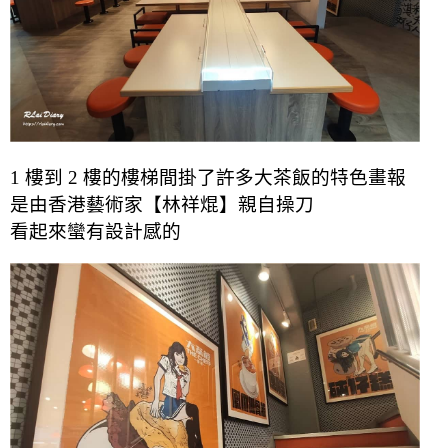
1 樓到 2 樓的樓梯間掛了許多大茶飯的特色畫報
是由香港藝術家【林祥焜】親自操刀
看起來蠻有設計感的