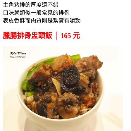
主角豬排的厚度還不錯
口味就類似一般常見的排骨
表皮香酥而肉質則是紮實有嚼勁
臘腸排骨盅頭飯 │ 165 元