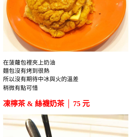
在菠蘿包裡夾上奶油
麵包沒有烤到很熱
所以沒有期待中冰與火
的
溫差
稍微有點可惜
凍檸茶 & 絲襪奶茶 │ 75 元