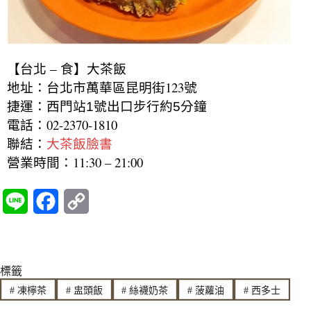
【台北 – 食】大茶飯
地址：台北市萬華區昆明街123號
捷運：西門站1號出口步行約5分鐘
電話：
02-2370-1810
聯結：
大茶飯臉書
營業時間：11:30 – 21:00
L
F
C
i
a
o
n
c
p
標籤
e
e
y
#
凍檸茶
#
盅頭飯
#
絲襪奶茶
#
菠蘿油
#
西多士
b
L