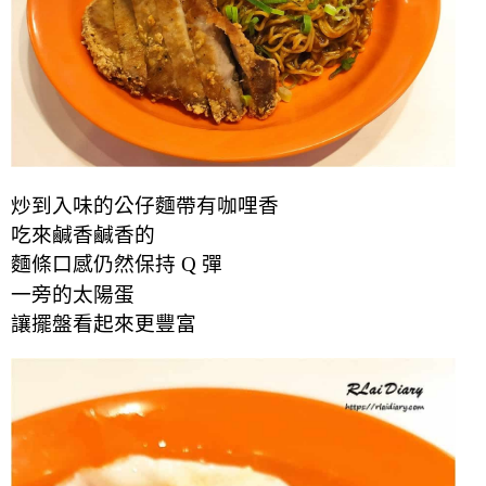
炒到入味
的公仔麵
帶有咖哩香
吃來鹹香鹹香的
麵條口感仍然保持 Q 彈
一旁的太陽蛋
讓擺盤看起來更豐富