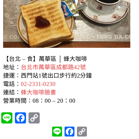
【台北 – 食】萬華區 │ 蜂大咖啡
地址：
台北市萬華區成都路42號
捷運：西門站1號出口步行約2分鐘
電話：
02-2331-0230
連結：
蜂大咖啡臉書
營業時間：
08：00 – 20：00
L
F
C
i
a
o
L
F
C
i
a
o
n
c
p