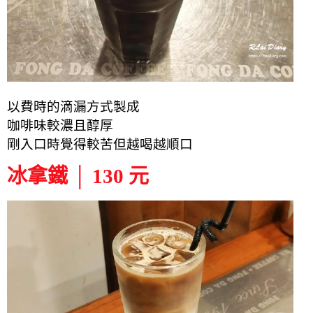
以費時的滴漏方式製成
咖啡味較濃且醇厚
剛入口時覺得較苦
但越喝越順口
冰拿鐵 │ 130 元