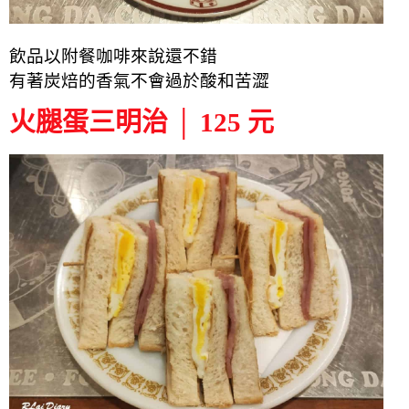
飲品以附餐咖啡來說還不錯
有著炭焙
的
香氣不會過於酸和苦澀
火腿蛋三明治 │ 125 元