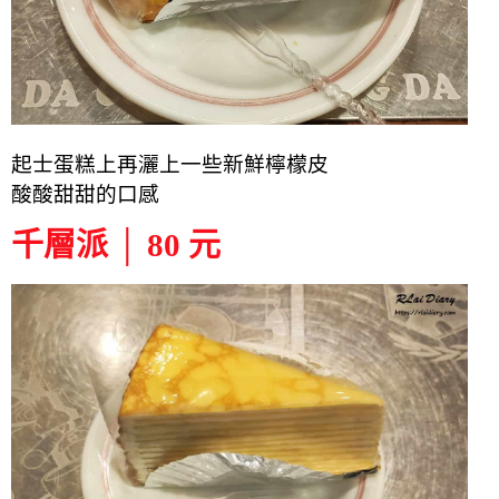
起士蛋糕上再灑上一些新鮮檸檬皮
酸酸甜甜的口感
千層派 │ 80 元