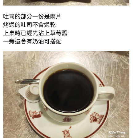
吐司的部分一份是兩片
烤過的吐司不會過乾
上桌時已經先沾上草莓醬
一旁還會有奶油可搭配