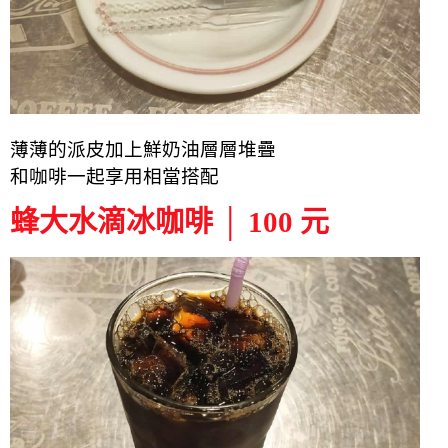
薄薄的派皮加上鮮奶油層層堆疊
和咖啡一起享用相當搭配
蜂大水滴冰咖啡 │ 100 元