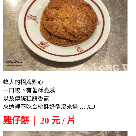
蜂大的招牌點心
一口咬下有著酥脆感
以及傳統糕餅香氣
來這裡不吃合桃酥好像沒來過 … XD
雞仔餅 │ 20 元 / 片