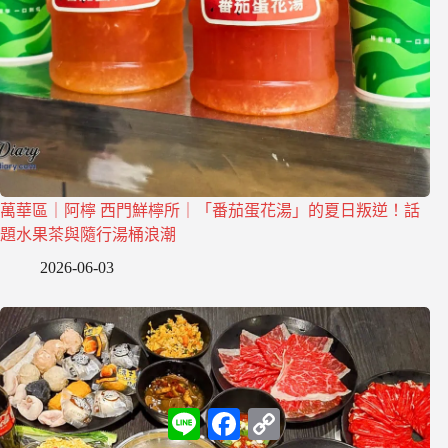
萬華區｜阿檸 西門鮮檸所｜「番茄蛋花湯」的夏日叛逆！話
題水果茶與隨行湯桶浪潮
2026-06-03
L
F
C
i
a
o
n
c
p