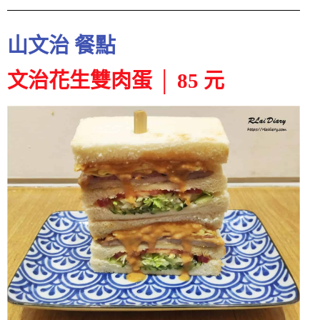
山文治 餐點
文治花生雙肉蛋 │ 85 元