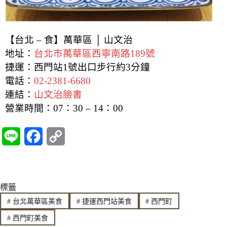
【台北 – 食】萬華區 │ 山文治
地址：
台北市萬華區西寧南路189號
捷運：西門站1號出口步行約3分鐘
電話：
02-2381-6680
連結：
山文治臉書
營業時間：07
：30 – 14：00
L
F
C
i
a
o
n
c
p
標籤
e
e
y
#
台北萬華區美食
#
捷運西門站美食
#
西門町
b
L
#
西門町美食