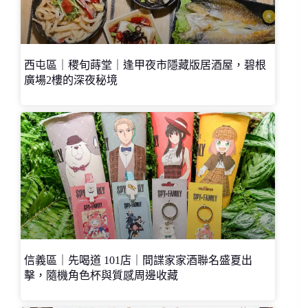
西屯區｜稷旬蒔堂｜逢甲夜市隱藏版居酒屋，碧根
廣場2樓的深夜秘境
信義區｜先喝道 101店｜間諜家家酒聯名盛夏出
擊，隨機角色杯與質感周邊收藏