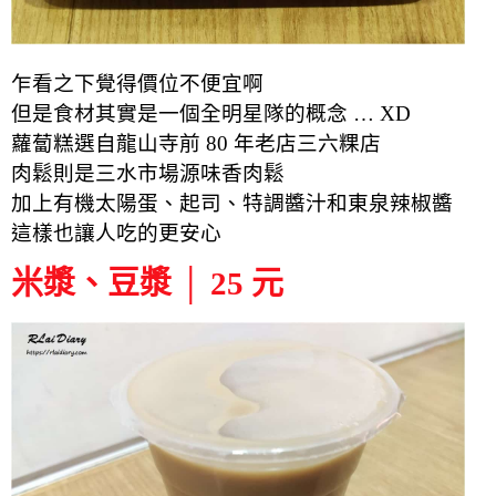
乍看之下覺得價位不便宜啊
但是食材其實是一個全明星隊的概念 … XD
蘿蔔糕選自龍山寺前 80 年老店三六粿店
肉鬆則是三水市場源味香肉鬆
加上有機太陽蛋、起司、特調醬汁和東泉辣椒醬
這樣也讓人吃的更安心
米漿、豆漿 │ 25 元