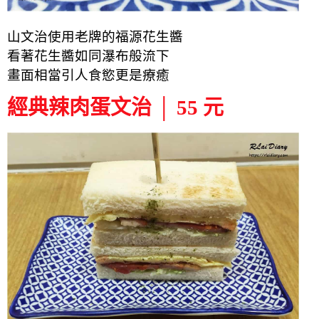
山文治使用老牌的福源花生醬
看著花生醬如同瀑布般流下
畫面相當
引人食慾
更是
療癒
經典辣肉蛋文治 │ 55 元