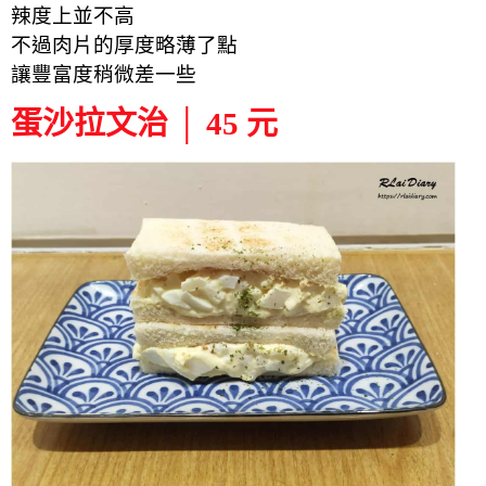
辣度上並不高
不過肉片的厚度略薄了點
讓豐富度稍微差一些
蛋沙拉文治 │ 45 元