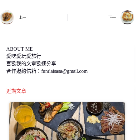
o
i
o
n
上一
下一
k
k
ABOUT ME
愛吃愛玩愛旅行
喜歡我的文章歡迎分享
合作邀約信箱：
funrlaisasa@gmail.com
近期文章