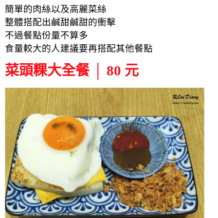
簡單的肉絲以及高麗菜絲
整體搭配出鹹甜鹹甜的衝擊
不過餐點份量不算多
食量較大的人建議要再搭配其他餐點
菜頭粿大全餐 │ 80 元