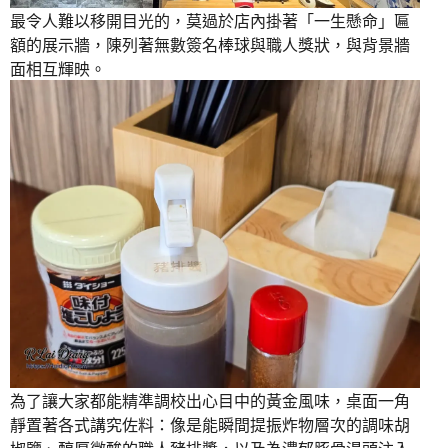
最令人難以移開目光的，莫過於店內掛著「一生懸命」匾
額的展示牆，陳列著無數簽名棒球與職人獎狀，與背景牆
面相互輝映。
為了讓大家都能精準調校出心目中的黃金風味，桌面一角
靜置著各式講究佐料：像是能瞬間提振炸物層次的調味胡