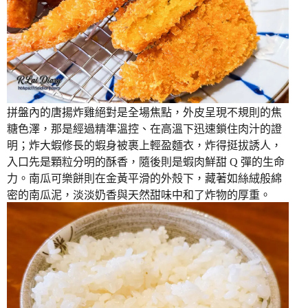
拼盤內的唐揚炸雞絕對是全場焦點，外皮呈現不規則的焦
糖色澤，那是經過精準溫控、在高溫下迅速鎖住肉汁的證
明；炸大蝦修長的蝦身被裹上輕盈麵衣，炸得挺拔誘人，
入口先是顆粒分明的酥香，隨後則是蝦肉鮮甜 Q 彈的生命
力。南瓜可樂餅則在金黃平滑的外殼下，藏著如絲絨般綿
密的南瓜泥，淡淡奶香與天然甜味中和了炸物的厚重。