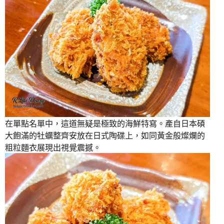
在單點名單中，這道無疑是極致的海鮮特寫。產自日本碩
大飽滿的牡蠣整齊安放在日式陶碟上，如同黃金般燦爛的
粗粒麵衣展現出視覺震撼。