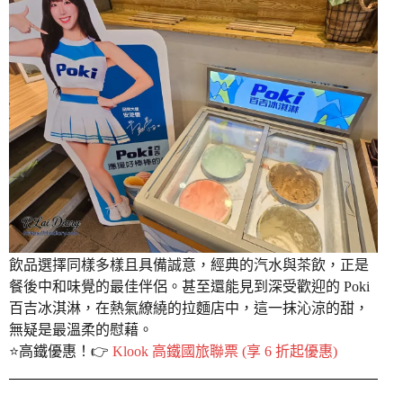
飲品選擇同樣多樣且具備誠意，經典的汽水與茶飲，正是
餐後中和味覺的最佳伴侶。甚至還能見到深受歡迎的 Poki
百吉冰淇淋，在熱氣繚繞的拉麵店中，這一抹沁涼的甜，
無疑是最溫柔的慰藉。
⭐️高鐵優惠！👉
Klook 高鐵國旅聯票 (享 6 折起優惠)