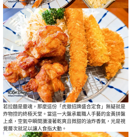
若拉麵是靈魂，那麼這份「虎徹招牌盛合定食」無疑就是
炸物控的終極天堂。當這一大盤承載職人手藝的金黃拼盤
上桌，空氣中瞬間瀰漫著乾爽且微甜的油炸香氣，光是視
覺層次就足以讓人食指大動。