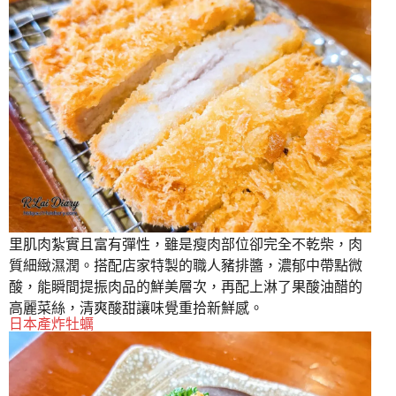
里肌肉紮實且富有彈性，雖是瘦肉部位卻完全不乾柴，肉
質細緻濕潤。搭配店家特製的職人豬排醬，濃郁中帶點微
酸，能瞬間提振肉品的鮮美層次，再配上淋了果酸油醋的
高麗菜絲，清爽酸甜讓味覺重拾新鮮感。
日本產炸牡蠣