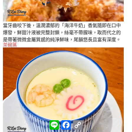
當牙齒咬下後，溫潤濃郁的「海洋牛奶」香氣隨即在口中
爆發，鮮甜汁液被完整封鎖，絲毫不帶腥味，取而代之的
是帶著微微金屬質感的純淨鮮味，尾韻悠長且富有深度。
茶碗蒸
L
F
C
i
a
o
n
c
p