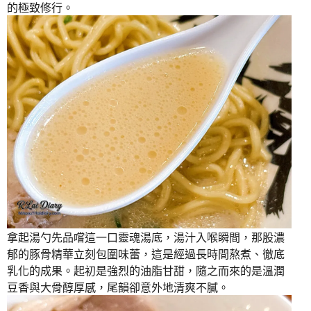
的極致修行。
拿起湯勺先品嚐這一口靈魂湯底，湯汁入喉瞬間，那股濃
郁的豚骨精華立刻包圍味蕾，這是經過長時間熬煮、徹底
乳化的成果。起初是強烈的油脂甘甜，隨之而來的是溫潤
豆香與大骨醇厚感，尾韻卻意外地清爽不膩。