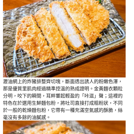
瀝油網上的炸豬排整齊切塊，斷面透出誘人的粉嫩色澤，
那是優質里肌肉經過精準控溫的熟成證明。金黃麵衣顆粒
分明，咬下的瞬間，耳畔響起輕盈的「咔滋」聲；這裡的
特色在於選用生鮮麵包粉，將吐司直接打成粗粉狀，不同
於一般的乾燥麵包粉，它帶有一種充滿空氣感的酥脆，絲
毫沒有多餘的油膩感。