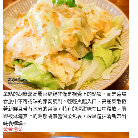
單點的胡麻醬高麗菜絲絕非僅是視覺上的點綴，而是這場
食旅中不可或缺的節奏調劑。輕輕夾起入口，高麗菜散發
著新鮮且帶有水分的爽脆，特有的清甜味在口中釋放，隨
即被淋灑其上的濃郁胡麻醬溫柔包裹，透過這抹清新帶出
味覺轉場。
黃金泡菜