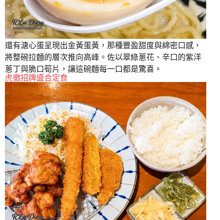
還有溏心蛋呈現出金黃蛋黃，那種豐盈甜度與綿密口感，
將整碗拉麵的層次推向高峰。佐以翠綠蔥花、辛口的紫洋
蔥丁與脆口筍片，讓這碗麵每一口都是驚喜。
虎徹招牌盛合定食