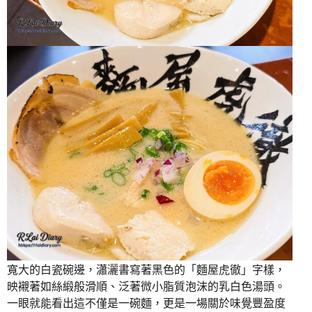
寬大的白瓷碗邊，瀟灑書寫著黑色的「麵屋虎徹」字樣，
映襯著如絲緞般滑順、泛著微小脂質泡沫的乳白色湯頭。
一眼就能看出這不僅是一碗麵，更是一場關於味覺豐盈度