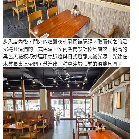
步入店內後，門外的喧囂彷彿瞬間被隔絕，取而代之的是
沉穩且溫潤的日式色溫。室內空間設計極具層次，挑高的
黑色天花板巧妙運用軌道燈與日式燈籠交織光源，光線在
木質長桌上暈開，營造出一種專注於眼前的溫馨氛圍。