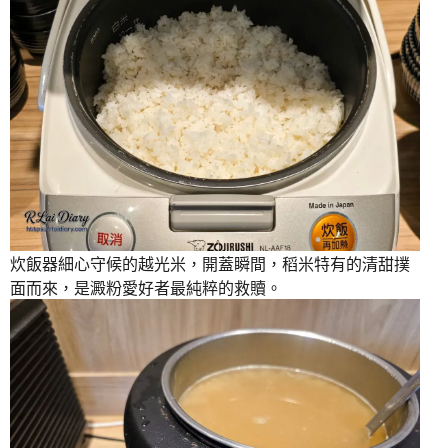
炊飯器細心守候的越光米，開蓋瞬間，稻米特有的清甜撲
面而來，是澱粉愛好者最純粹的救贖。