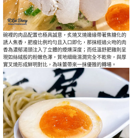
碗裡的肉品配置也極具誠意，炙燒叉燒邊緣帶著焦糖化的
誘人焦香，肥瘦比例均勻且入口即化，那抹經過火吻的肉
香為濃郁湯頭注入了立體的煙燻深度；而低溫舒肥雞則呈
現如絲絨般的粉嫩色澤，質地細緻濕潤完全不乾柴，與厚
實叉燒形成鮮明對比，為味蕾帶來一抹優雅的轉場。