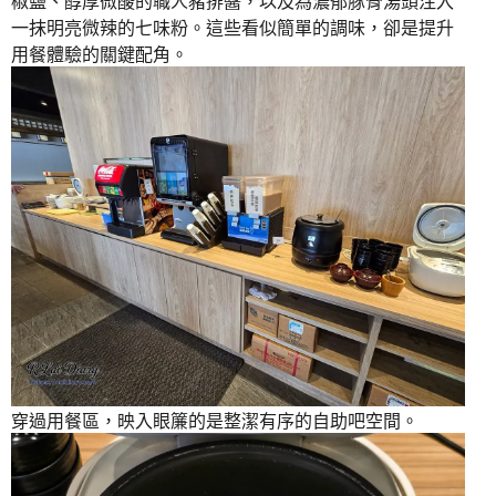
椒鹽、醇厚微酸的職人豬排醬，以及為濃郁豚骨湯頭注入
一抹明亮微辣的七味粉。這些看似簡單的調味，卻是提升
用餐體驗的關鍵配角。
穿過用餐區，映入眼簾的是整潔有序的自助吧空間。