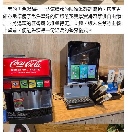
一旁的黑色湯鍋裡，熱氣騰騰的味噌湯靜靜流動，店家更
細心地準備了色澤翠綠的鮮切蔥花與厚實海帶芽供自由添
加，將湯頭的豆香層次堆疊得更加立體，讓人在等待主餐
上桌前，便能先獲得一份溫暖的墊胃儀式。