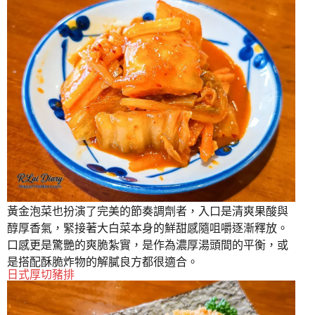
黃金泡菜也扮演了完美的節奏調劑者，入口是清爽果酸與
醇厚香氣，緊接著大白菜本身的鮮甜感隨咀嚼逐漸釋放。
口感更是驚艷的爽脆紮實，是作為濃厚湯頭間的平衡，或
是搭配酥脆炸物的解膩良方都很適合。
日式厚切豬排