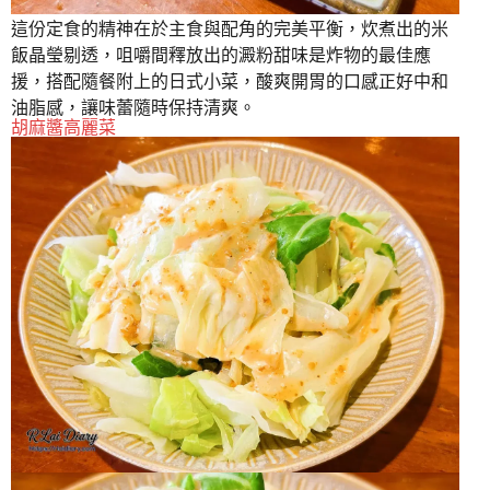
這份定食的精神在於主食與配角的完美平衡，炊煮出的米
飯晶瑩剔透，咀嚼間釋放出的澱粉甜味是炸物的最佳應
援，搭配隨餐附上的日式小菜，酸爽開胃的口感正好中和
油脂感，讓味蕾隨時保持清爽。
胡麻醬高麗菜