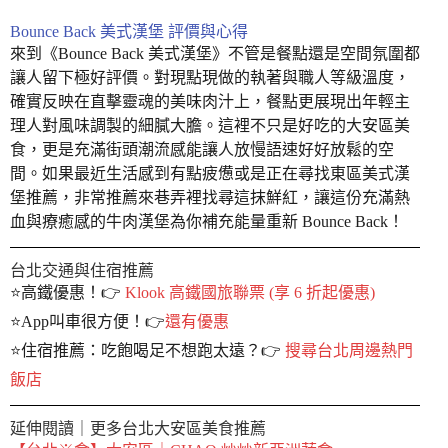
Bounce Back 美式漢堡 評價與心得
來到《Bounce Back 美式漢堡》不管是餐點還是空間氛圍都
讓人留下極好評價。對現點現做的執著與職人等級溫度，
確實反映在直擊靈魂的美味肉汁上，餐點更展現出年輕主
理人對風味調製的細膩大膽。這裡不只是好吃的大安區美
食，更是充滿街頭潮流感能讓人放慢語速好好放鬆的空
間。如果最近生活感到有點疲憊或是正在尋找東區美式漢
堡推薦，非常推薦來巷弄裡找尋這抹鮮紅，讓這份充滿熱
血與療癒感的牛肉漢堡為你補充能量重新 Bounce Back！
台北交通與住宿推薦
⭐️高鐵優惠！👉
Klook 高鐵國旅聯票 (享 6 折起優惠)
⭐️App叫車很方便！👉
還有優惠
⭐️住宿推薦：吃飽喝足不想跑太遠？👉
搜尋台北周邊熱門
飯店
延伸閱讀｜更多台北大安區美食推薦