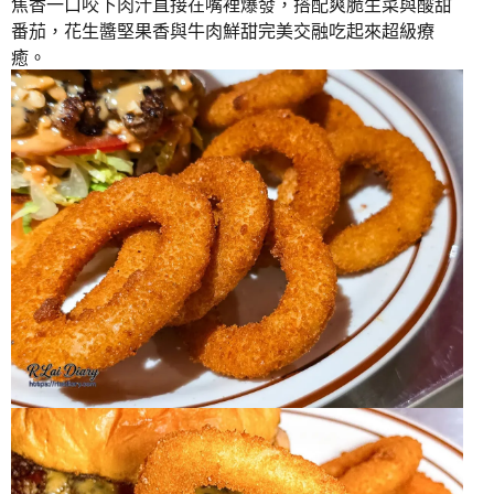
焦香一口咬下肉汁直接在嘴裡爆發，搭配爽脆生菜與酸甜
番茄，花生醬堅果香與牛肉鮮甜完美交融吃起來超級療
癒。