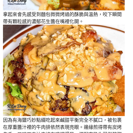
拿起來會先感受到麵包微微烤過的酥脆與溫熱，咬下瞬間
帶有顆粒感的濃郁花生醬在嘴裡化開。
因為有海鹽巧妙點綴吃起來鹹甜平衡完全不膩口，被包裹
在厚重醬汁裡的牛肉排依然表現亮眼。邊緣煎得帶有炭烤