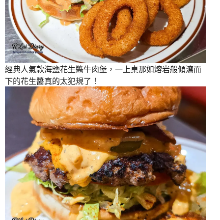
經典人氣款海鹽花生醬牛肉堡，一上桌那如熔岩般傾瀉而
下的花生醬真的太犯規了！