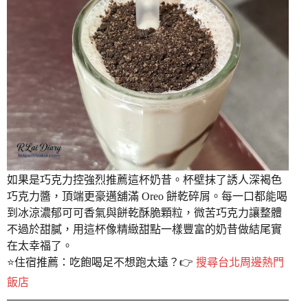
如果是巧克力控強烈推薦這杯奶昔。杯壁抹了誘人深褐色
巧克力醬，頂端更豪邁舖滿 Oreo 餅乾碎屑。每一口都能喝
到冰涼濃郁可可香氣與餅乾酥脆顆粒，微苦巧克力讓整體
不過於甜膩，用這杯像精緻甜點一樣豐富的奶昔做結尾實
在太幸福了。
⭐️住宿推薦：吃飽喝足不想跑太遠？👉
搜尋台北周邊熱門
飯店