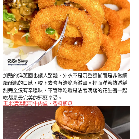
加點的洋蔥圈也讓人驚豔，外衣不是沉重麵糊而是非常細
緻酥脆的口感，咬下去會有清脆喀滋聲。裡面洋蔥熟透鮮
甜完全沒有辛嗆味，不管單吃還是沾著滴落的花生醬一起
吃都是最完美的邪惡享受。
玉米濃湯起司牛肉堡、香料櫛瓜