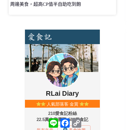
周邊美食，超高CP值半自助吃到飽
L
F
C
i
a
o
n
c
p