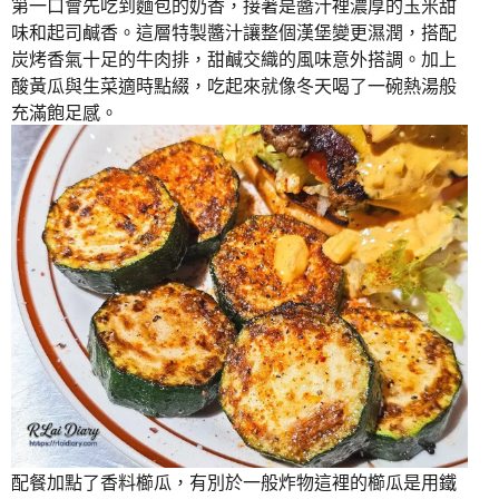
第一口會先吃到麵包的奶香，接著是醬汁裡濃厚的玉米甜
味和起司鹹香。這層特製醬汁讓整個漢堡變更濕潤，搭配
炭烤香氣十足的牛肉排，甜鹹交織的風味意外搭調。加上
酸黃瓜與生菜適時點綴，吃起來就像冬天喝了一碗熱湯般
充滿飽足感。
配餐加點了香料櫛瓜，有別於一般炸物這裡的櫛瓜是用鐵