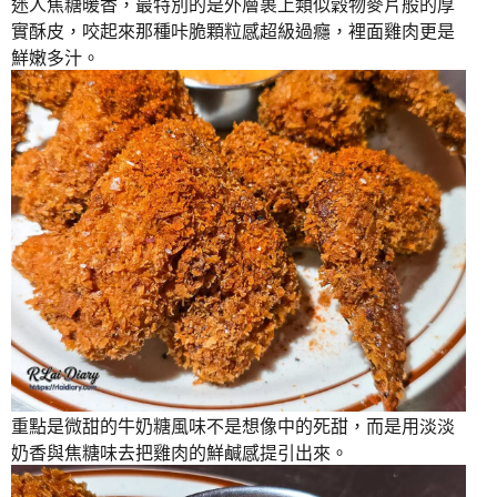
迷人焦糖暖香，最特別的是外層裹上類似穀物麥片般的厚
實酥皮，咬起來那種咔脆顆粒感超級過癮，裡面雞肉更是
鮮嫩多汁。
重點是微甜的牛奶糖風味不是想像中的死甜，而是用淡淡
奶香與焦糖味去把雞肉的鮮鹹感提引出來。