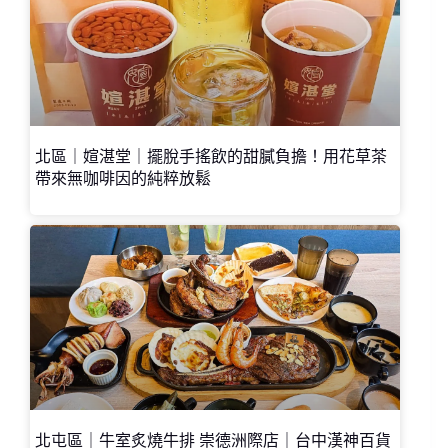
北區｜媗湛堂｜擺脫手搖飲的甜膩負擔！用花草茶
帶來無咖啡因的純粹放鬆
北屯區｜牛室炙燒牛排 崇德洲際店｜台中漢神百貨