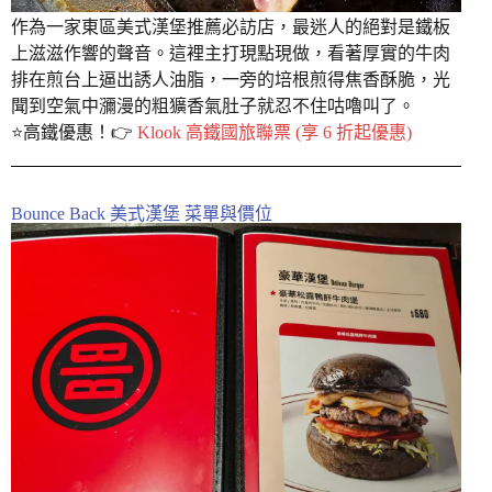
作為一家東區美式漢堡推薦必訪店，最迷人的絕對是鐵板
上滋滋作響的聲音。這裡主打現點現做，看著厚實的牛肉
排在煎台上逼出誘人油脂，一旁的培根煎得焦香酥脆，光
聞到空氣中瀰漫的粗獷香氣肚子就忍不住咕嚕叫了。
⭐️高鐵優惠！👉
Klook 高鐵國旅聯票 (享 6 折起優惠)
Bounce Back 美式漢堡 菜單與價位