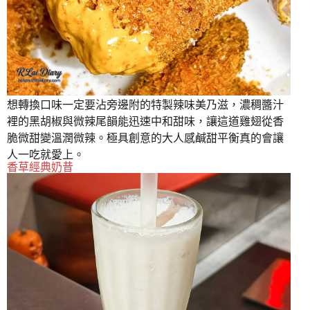
想轉換口味一定要沾旁邊附的特製辣味美乃滋，濃稠醬汁
裡的黑胡椒與微辣尾韻能迅速中和甜味，讓這道雞翅從香
脆微甜變溫潤微辣。極具創意的大人感鹹甜平衡真的會讓
人一吃就愛上。
香草經典奶昔