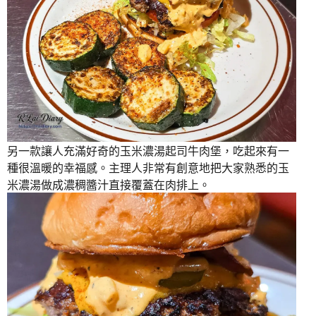
另一款讓人充滿好奇的玉米濃湯起司牛肉堡，吃起來有一
種很溫暖的幸福感。主理人非常有創意地把大家熟悉的玉
米濃湯做成濃稠醬汁直接覆蓋在肉排上。