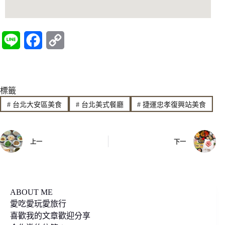
L
F
C
i
a
o
n
c
p
標籤
e
e
y
#
台北大安區美食
#
台北美式餐廳
#
捷運忠孝復興站美食
b
L
o
i
上一
下一
o
n
k
k
ABOUT ME
愛吃愛玩愛旅行
喜歡我的文章歡迎分享