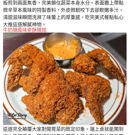
板煎到兩面焦香，完美鎖住蔬菜本身水分。表面撒上帶點
微辛草本風味的特製香料，外皮微韌咬下去卻軟嫩多汁，
清甜滋味瞬間洗滌了味蕾上的厚重感，吃完美式餐點私心
大推這道解膩神物。
牛奶糖風味麥酥雞翅
這道完全顛覆大家對開胃菜的既定印象。端上桌就能聞到