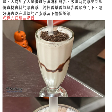
緻，因為加了大量優質冰淇淋和鮮乳，吸吮時能感受到那
份真材實料的厚實感。純粹香草香氣與乳香順喉而下，剛
好洗去吃完漢堡的油脂感留下愉悅餘韻。
巧克力狂想曲奶昔