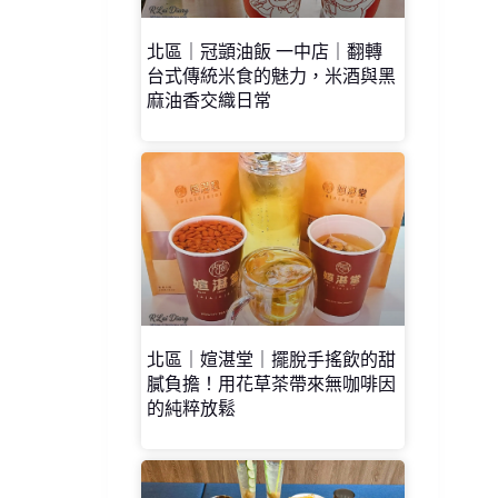
北區｜冠顗油飯 一中店｜翻轉
台式傳統米食的魅力，米酒與黑
麻油香交織日常
北區｜媗湛堂｜擺脫手搖飲的甜
膩負擔！用花草茶帶來無咖啡因
的純粹放鬆