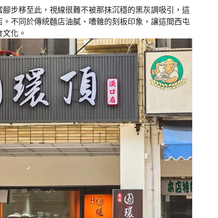
當腳步移至此，視線很難不被那抹沉穩的黑灰調吸引，這
店。不同於傳統麵店油膩、嘈雜的刻板印象，讓這間西屯
食文化。