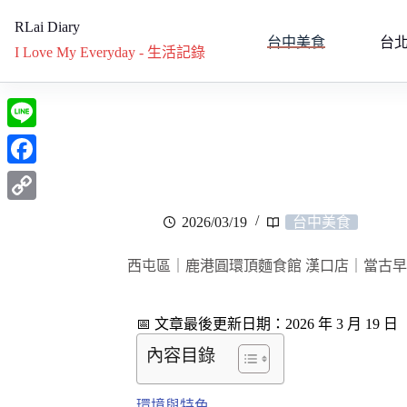
RLai Diary
台中美食
台
I Love My Everyday - 生活記錄
L
i
F
n
a
C
2026/03/19
台中美食
e
c
o
e
西屯區｜鹿港圓環頂麵食館 漢口店｜當古
p
b
y
o
📅 文章最後更新日期：2026 年 3 月 19 日
L
o
內容目錄
i
k
n
環境與特色