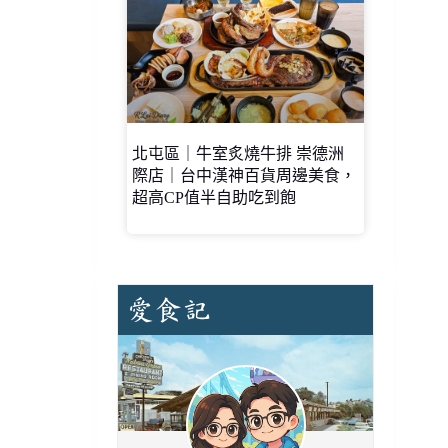
北屯區｜牛室炙燒牛排 崇德洲
際店｜台中漢神百貨周邊美食，
超高CP值半自助吃到飽