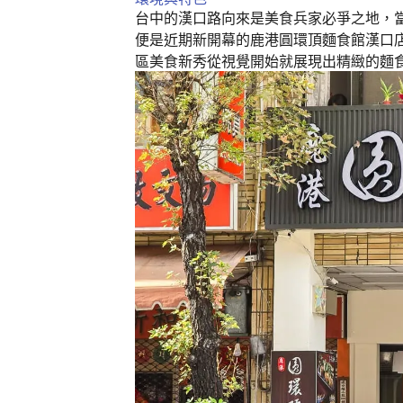
k
台中的漢口路向來是美食兵家必爭之地，
便是近期新開幕的鹿港圓環頂麵食館漢口
區美食新秀從視覺開始就展現出精緻的麵