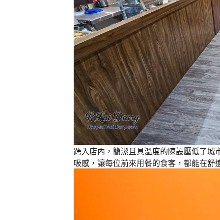
跨入店內，簡潔且具溫度的陳設壓低了城
吸感，讓每位前來用餐的食客，都能在舒