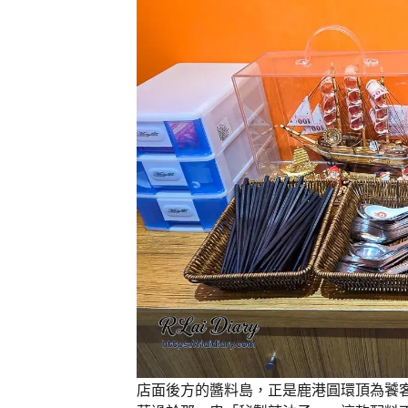
店面後方的醬料島，正是鹿港圓環頂為饕