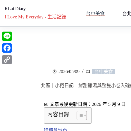
RLai Diary
台中美食
台
I Love My Everyday - 生活記錄
L
i
F
n
a
C
2026/05/09
台中美食
e
c
o
e
北區｜小捲日記｜鮮甜雞湯與整隻小卷入碗
p
b
y
o
📅 文章最後更新日期：2026 年 5 月 9 日
L
o
內容目錄
i
k
n
環境與特色