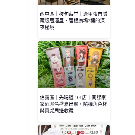
西屯區｜稷旬蒔堂｜逢甲夜市隱
藏版居酒屋，碧根廣場2樓的深
夜秘境
信義區｜先喝道 101店｜間諜家
家酒聯名盛夏出擊，隨機角色杯
與質感周邊收藏