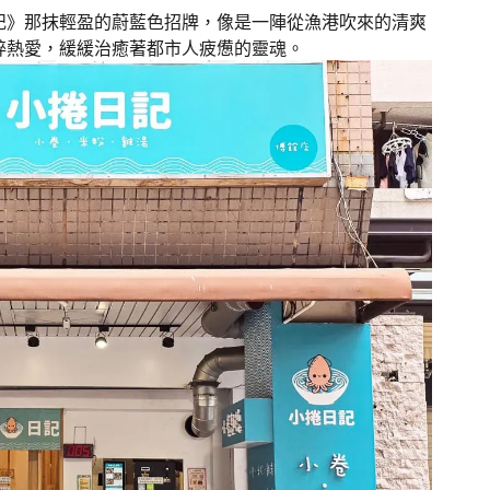
記》那抹輕盈的蔚藍色招牌，像是一陣從漁港吹來的清爽
粹熱愛，緩緩治癒著都市人疲憊的靈魂。