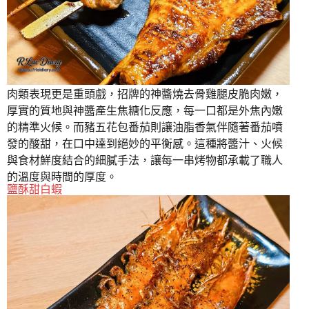
肉類表現更是重頭戲，招牌的神醬燒去骨雞腿皮脆肉嫩，
厚實的質地與神醬產生焦糖化反應，每一口都是外焦內嫩
的精準火候。而豬五花包番茄則讓油脂香氣伴隨著番茄噴
發的酸甜，在口中達到絕妙的平衡感。這種將醬汁、火候
與食材鮮度結合的細膩手法，讓每一串烤物都承載了職人
的溫度與時間的厚度。
鹽酥甜白蝦