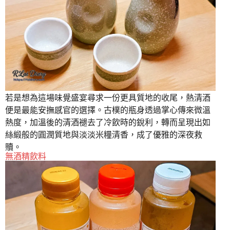
若是想為這場味覺盛宴尋求一份更具質地的收尾，熱清酒
便是最能安撫感官的選擇。古樸的瓶身透過掌心傳來微溫
熱度，加溫後的清酒褪去了冷飲時的銳利，轉而呈現出如
絲緞般的圓潤質地與淡淡米糧清香，成了優雅的深夜救
贖。
無酒精飲料