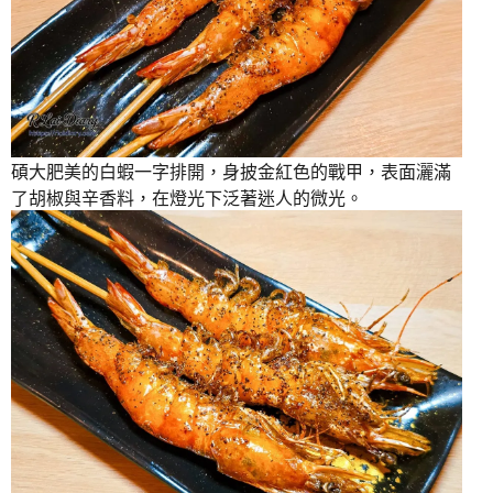
碩大肥美的白蝦一字排開，身披金紅色的戰甲，表面灑滿
了胡椒與辛香料，在燈光下泛著迷人的微光。