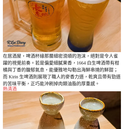
在居酒屋，啤酒杯緣那層細密滑順的泡沫，絕對是令人雀
躍的視覺前奏。若是偏愛細膩果香，1664 白生啤酒帶有柑
橘與丁香的馥郁氣息，能優雅地勾勒出海鮮串燒的鮮甜；
而 Kirin 生啤酒則展現了職人的麥香力道，乾爽且帶有勁道
的苦味平衡，正巧能沖刷掉肉類油脂的厚重感。
熱清酒