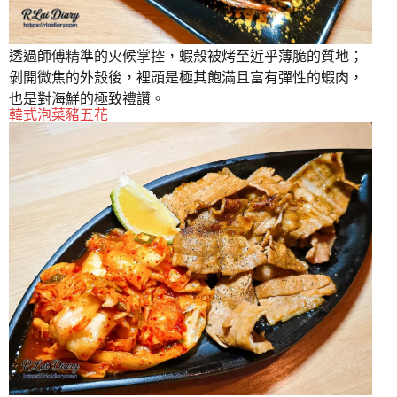
透過師傅精準的火候掌控，蝦殼被烤至近乎薄脆的質地；
剝開微焦的外殼後，裡頭是極其飽滿且富有彈性的蝦肉，
也是對海鮮的極致禮讚。
韓式泡菜豬五花