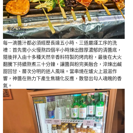
每一滴醬汁都必須經歷長達五小時、三道嚴謹工序的洗
禮：首先需小火慢熬四個半小時煉出醇厚濃郁的清醬底，
隨後拌入由十多種天然辛香料特製的烤肉粉，最後在大火
翻騰下持續熬煮三十分鐘，讓醬與粉完美融合，淬煉出鹹
甜回甘、層次分明的迷人風味。當串燒在爐火上滋滋作
響，神醬在熱力下產生焦糖化反應，散發出勾人魂魄的香
氣。