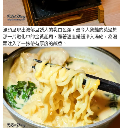
湯頭呈現出濃郁且誘人的乳白色澤，最令人驚豔的莫過於
那一片融化中的金黃起司，隨著溫度緩緩滲入湯底，為湯
頭注入了一抹帶有厚度的鹹香。