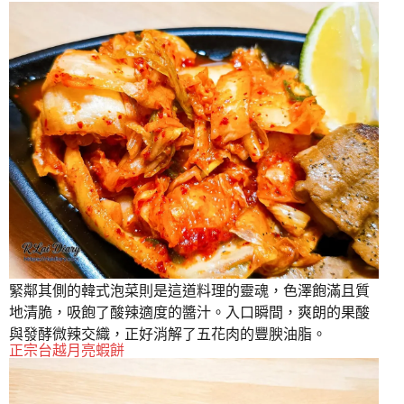
緊鄰其側的韓式泡菜則是這道料理的靈魂，色澤飽滿且質
地清脆，吸飽了酸辣適度的醬汁。入口瞬間，爽朗的果酸
與發酵微辣交織，正好消解了五花肉的豐腴油脂。
正宗台越月亮蝦餅