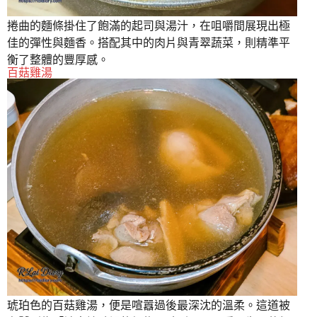
捲曲的麵條掛住了飽滿的起司與湯汁，在咀嚼間展現出極
佳的彈性與麵香。搭配其中的肉片與青翠蔬菜，則精準平
衡了整體的豐厚感。
百菇雞湯
琥珀色的百菇雞湯，便是喧囂過後最深沈的溫柔。這道被