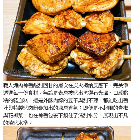
職人烤肉神醬鹹甜回甘的層次在炭火梅納反應下，完美滲
透進每一份食材。無論是表層被烤出黑鑽石光澤、口感黏
糯的豬血糕，還是外酥內綿的豆干與甜不辣，都能吃出醬
汁與特製烤肉粉疊加出的深層香氣；即便是不起眼的青椒
與花椰菜，也在神醬包裹下鎖住了清甜水分，展現出不凡
的燒烤水準。