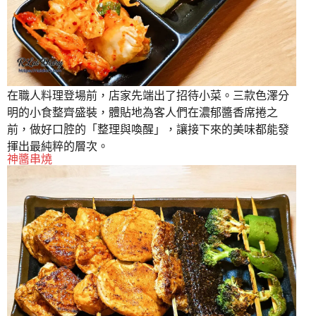
在職人料理登場前，店家先端出了招待小菜。三款色澤分
明的小食整齊盛裝，體貼地為客人們在濃郁醬香席捲之
前，做好口腔的「整理與喚醒」，讓接下來的美味都能發
揮出最純粹的層次。
神醬串燒