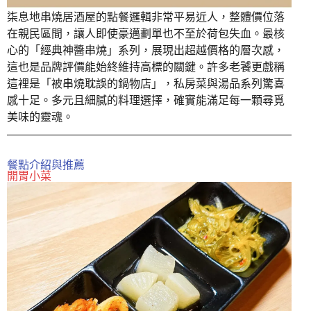
柒息地串燒居酒屋的點餐邏輯非常平易近人，整體價位落
在親民區間，讓人即使豪邁劃單也不至於荷包失血。最核
心的「經典神醬串燒」系列，展現出超越價格的層次感，
這也是品牌評價能始終維持高標的關鍵。許多老饕更戲稱
這裡是「被串燒耽誤的鍋物店」，私房菜與湯品系列驚喜
感十足。多元且細膩的料理選擇，確實能滿足每一顆尋覓
美味的靈魂。
餐點介紹與推薦
開胃小菜