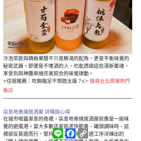
冷泡茶飲與精緻果醋不只是解渴的配角，更是平衡味覺的
秘密武器。即便是不嗜酒的人，也能透過這些清新靈魂，
享受到與神醬串燒完美契合的味覺律動。
⭐️住宿推薦：吃飽喝足不想跑太遠？👉
搜尋台北周邊熱門
飯店
柒息地串燒居酒屋 評價與心得
在城市喧囂漸息的夜裡，柒息地串燒居酒屋就像是一座味
覺的避風港。當大多數店家追求快節奏、罐頭調味時，這
L
F
C
裡卻反其道而行，堅持耗時五小時、三道工序淬煉出的
i
a
o
n
c
p