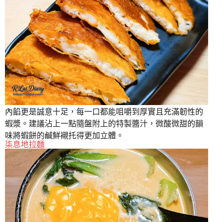
內餡更是誠意十足，每一口都能咀嚼到厚實且充滿韌性的
蝦漿。建議沾上一點隨盤附上的特製醬汁，微酸微甜的韻
味將蝦餅的鹹鮮襯托得更加立體。
柒息地拉麵