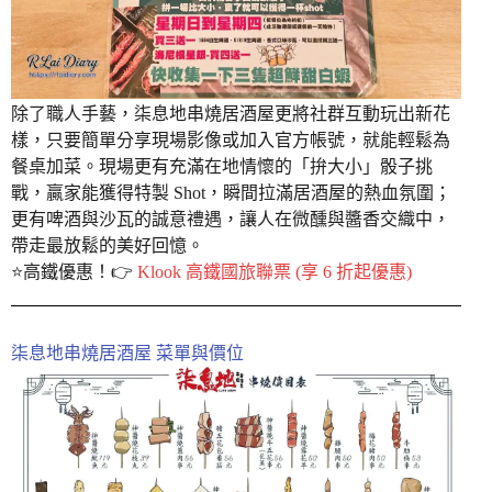
除了職人手藝，柒息地串燒居酒屋更將社群互動玩出新花
樣，只要簡單分享現場影像或加入官方帳號，就能輕鬆為
餐桌加菜。現場更有充滿在地情懷的「拚大小」骰子挑
戰，贏家能獲得特製 Shot，瞬間拉滿居酒屋的熱血氛圍；
更有啤酒與沙瓦的誠意禮遇，讓人在微醺與醬香交織中，
帶走最放鬆的美好回憶。
⭐️高鐵優惠！👉
Klook 高鐵國旅聯票 (享 6 折起優惠)
柒息地串燒居酒屋 菜單與價位