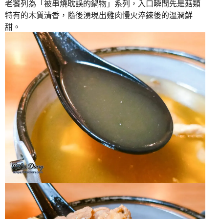
老饕列為「被串燒耽誤的鍋物」系列，入口瞬間先是菇類
特有的木質清香，隨後湧現出雞肉慢火淬鍊後的溫潤鮮
甜。