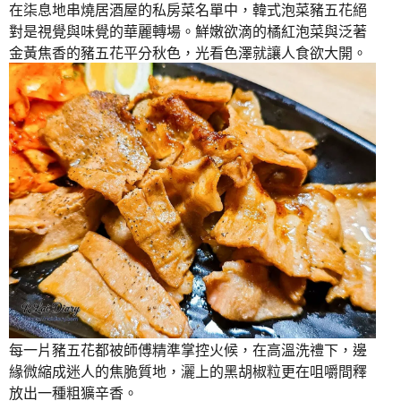
在柒息地串燒居酒屋的私房菜名單中，韓式泡菜豬五花絕
對是視覺與味覺的華麗轉場。鮮嫩欲滴的橘紅泡菜與泛著
金黃焦香的豬五花平分秋色，光看色澤就讓人食欲大開。
每一片豬五花都被師傅精準掌控火候，在高溫洗禮下，邊
緣微縮成迷人的焦脆質地，灑上的黑胡椒粒更在咀嚼間釋
放出一種粗獷辛香。