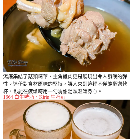
湯底集結了菇類精華，主角雞肉更是展現出令人讚嘆的彈
性。這份對食材原味的堅持，讓人來到這裡不僅能豪邁乾
杯，也能在疲憊時用一勺清甜湯頭溫暖身心。
1664 白生啤酒、Kirin 生啤酒