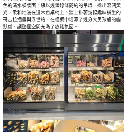
色的清水模牆面上綴以幾盞線條簡約的吊燈，透出溫潤黃
光，柔和地灑在淺木色桌椅上。牆上掛著幾幅趣味橫生的
哥吉拉插畫與浮世繪，在粗獷中增添了幾分大男孩般的幽
默感，讓整個空間充滿了放鬆氛圍。