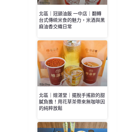
北區｜冠顗油飯 一中店｜翻轉
台式傳統米食的魅力，米酒與黑
麻油香交織日常
北區｜媗湛堂｜擺脫手搖飲的甜
膩負擔！用花草茶帶來無咖啡因
的純粹放鬆