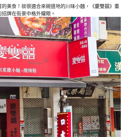
胃的美食！就很適合來碗道地的川味小麵，《慶雙囍》重
的招牌在街景中格外耀眼。