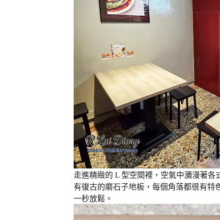
走進精緻的 L 型空間裡，空氣中瀰漫著
有復古的磨石子地板，每個角落都很有特
一秒放鬆。