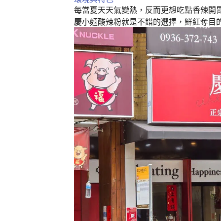
k
每當夏天天氣變熱，反而更想吃點香辣開
慶小麵酸辣粉就是不錯的選擇，鮮紅奪目