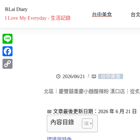
RLai Diary
台中美食
台
I Love My Everyday - 生活記錄
L
i
F
n
a
C
2026/06/21
台中美食
e
c
o
e
北區｜慶雙囍重慶小麵酸辣粉 漢口店｜從
p
b
y
o
📅 文章最後更新日期：2026 年 6 月 21 日
L
o
內容目錄
i
k
n
環境與特色