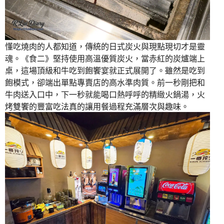
懂吃燒肉的人都知道，傳統的日式炭火與現點現切才是靈
魂。《食二》堅持使用高溫優質炭火，當赤紅的炭爐端上
桌，這場頂級和牛吃到飽饗宴就正式展開了。雖然是吃到
飽模式，卻端出單點專賣店的高水準肉質。前一秒剛把和
牛肉送入口中，下一秒就能喝口熱呼呼的精緻火鍋湯，火
烤雙饗的豐富吃法真的讓用餐過程充滿層次與趣味。