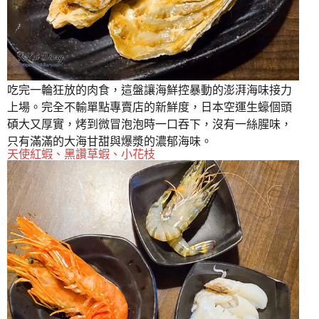
吃完一輪狂放的肉食，這盤讓海鮮控暴動的澎湃海味接力
上場。完全不輸單點專賣店的新鮮度，日本空運生蠔個頭
碩大又厚實，烤到微冒泡泡時一口吞下，沒有一絲腥味，
只有滿滿的大海甘甜與爆漿的濃郁海味。
天使紅蝦、黑讚草蝦、小花枝