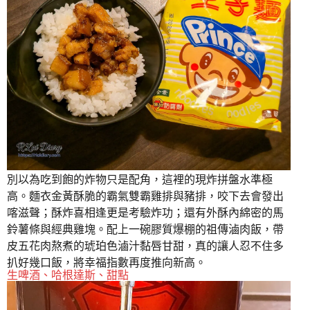
別以為吃到飽的炸物只是配角，這裡的現炸拼盤水準極
高。麵衣金黃酥脆的霸氣雙霸雞排與豬排，咬下去會發出
喀滋聲；酥炸喜相逢更是考驗炸功；還有外酥內綿密的馬
鈴薯條與經典雞塊。配上一碗膠質爆棚的祖傳滷肉飯，帶
皮五花肉熬煮的琥珀色滷汁黏唇甘甜，真的讓人忍不住多
扒好幾口飯，將幸福指數再度推向新高。
生啤酒、哈根達斯、甜點