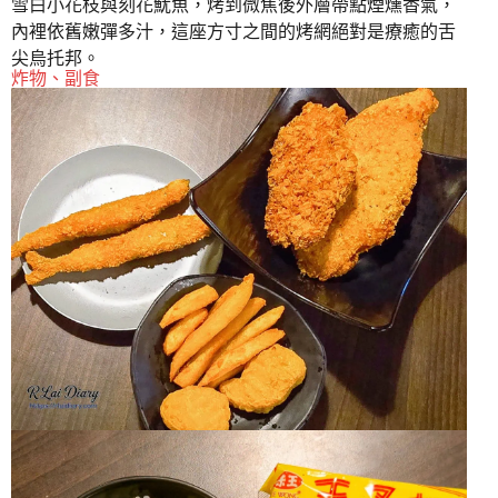
雪白小花枝與刻花魷魚，烤到微焦後外層帶點煙燻香氣，
內裡依舊嫩彈多汁，這座方寸之間的烤網絕對是療癒的舌
尖烏托邦。
炸物、副食