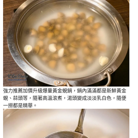
強力推薦加價升級爆量黃金蜆鍋，鍋內滿滿都是新鮮黃金
蜆、蒜頭等，隨著高溫滾煮，湯頭變成淡淡乳白色，隨便
一撈都是精華。