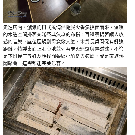
走進店內，濃濃的日式風情伴隨炭火香氣撲面而來，溫暖
的木造空間掛著充滿祭典氣息的布幔，耳邊飄揚著讓人放
鬆的音樂。座位區規劃得寬敞大氣，木質長桌間保有舒適
距離，特製桌面上貼心地並列著炭火烤爐與電磁爐。不管
是下班後三五好友想找間餐廳小酌洗去疲憊，或是家族熱
鬧聚會，這裡都能完美包容。