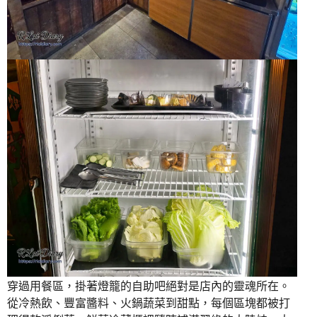
穿過用餐區，掛著燈籠的自助吧絕對是店內的靈魂所在。
從冷熱飲、豐富醬料、火鍋蔬菜到甜點，每個區塊都被打