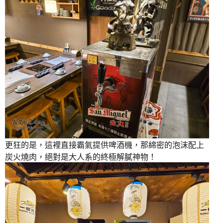
更狂的是，這裡直接霸氣提供啤酒機，那綿密的泡沫配上
炭火燒肉，絕對是大人系的終極解膩神物！