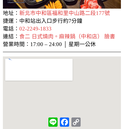
地址：
新北市中和區福和里中山路二段177號
捷運：中和站出入口步行約7分鐘
電話：
02-2249-1833
連結：
食二 日式燒肉。麻辣鍋（中和店） 臉書
營業時間：17:00 – 24:00 │ 星期一公休
L
F
C
i
a
o
n
c
p