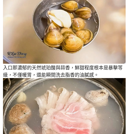
入口那濃郁的天然琥珀酸與蒜香，鮮甜程度根本是暴擊等
級，不僅暖胃，還能瞬間洗去脂香的油膩感。