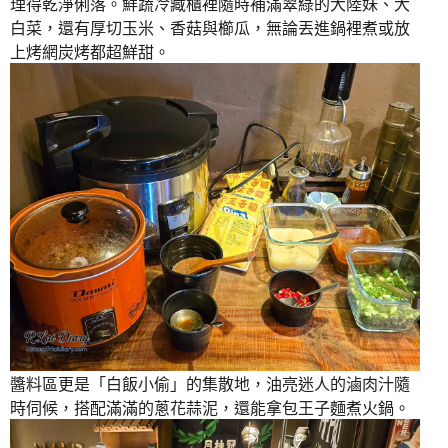
理得乾淨俐落。鮮蔬冷藏櫃裡隨時補滿翠綠的大陸妹、大
白菜，還有厚切玉米、香菇與櫛瓜，無論丟進鍋裡煮或放
上烤網炭烤都超鮮甜。
醬料區更是「白飯小偷」的集散地，油亮迷人的滷肉汁隨
時伺候，搭配滿滿的蔥花蒜泥，還能拿包王子麵煮火鍋。