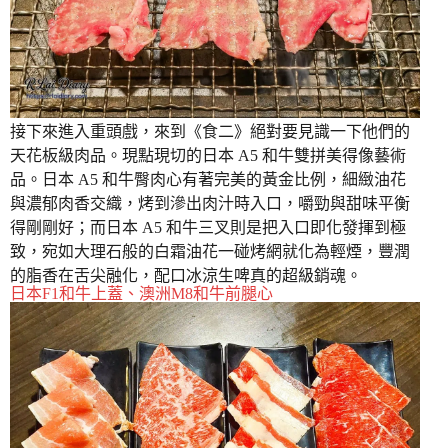
接下來進入重頭戲，來到《食二》絕對要見識一下他們的
天花板級肉品。現點現切的日本 A5 和牛雙拼美得像藝術
品。日本 A5 和牛臀肉心有著完美的黃金比例，細緻油花
與濃郁肉香交織，烤到滲出肉汁時入口，嚼勁與甜味平衡
得剛剛好；而日本 A5 和牛三叉則是把入口即化發揮到極
致，宛如大理石般的白霜油花一碰烤網就化為輕煙，豐潤
的脂香在舌尖融化，配口冰涼生啤真的超級銷魂。
日本F1和牛上蓋、澳洲M8和牛前腿心