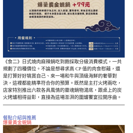
《食二》日式燒肉麻辣鍋吃到飽採取分級消費模式，一共
規劃了四種價位。不論是想尋求高 CP 值的肉食慰藉，還
是打算好好犒賞自己、來一場和牛與頂級海鮮的奢華對
決，這裡都能精準符合你的預算。既然是主打火烤兩吃，
店家特別推出六款各具風情的靈魂鍋物湯底，跟桌上的炭
火烤爐相得益彰，直接為這場澎湃的圍爐饗宴拉開序曲。
餐點介紹與推薦
爆量黃金蜆鍋