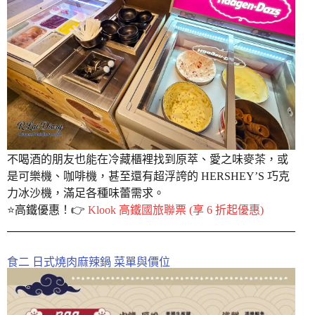
不喝酒的朋友也能在冷藏櫃裡找到原萃、愛之味麥茶，或
是可樂機、咖啡機，甚至還有超浮誇的 HERSHEY’S 巧克
力冰沙機，滿足各種味蕾需求。
⭐️高鐵優惠！👉
Klook 高鐵國旅聯票 (享 6 折起優惠)
食二 日式燒肉麻辣鍋 菜單與價位