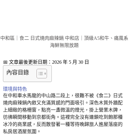
中和區｜食二 日式燒肉麻辣鍋 中和店｜頂級A5和牛、痛風系
海鮮無限放題
📅 文章最後更新日期：2026 年 5 月 30 日
內容目錄
環境與特色
在中和車水馬龍的中山路二段上，很難不被《食二》日式
燒肉麻辣鍋內斂又充滿質感的門面吸引。深色木質外牆配
上細緻的格柵窗，點亮一盞微溫的燈光，掛上營業木牌，
彷彿瞬間移動到京都街角。這裡完全沒有連鎖吃到飽那種
冰冷的商業感，反而散發著一種等待晚歸旅人進屋落座的
私房居酒屋氛圍。