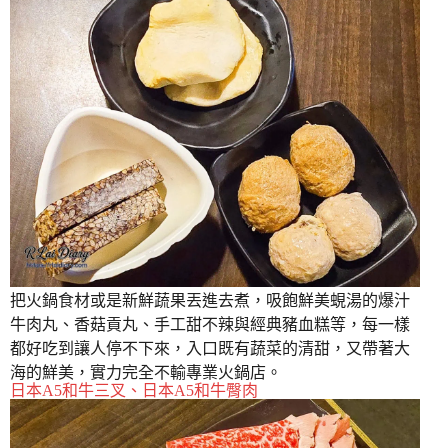
把火鍋食材或是新鮮蔬果丟進去煮，吸飽鮮美蜆湯的爆汁
牛肉丸、香菇貢丸、手工甜不辣與經典豬血糕等，每一樣
都好吃到讓人停不下來，入口既有蔬菜的清甜，又帶著大
海的鮮美，實力完全不輸專業火鍋店。
日本A5和牛三叉、日本A5和牛臀肉