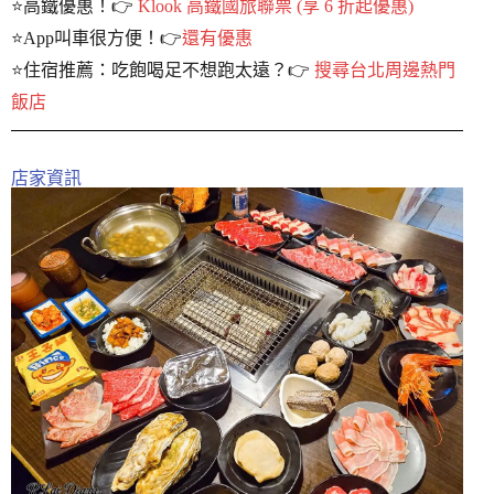
⭐️高鐵優惠！👉
Klook 高鐵國旅聯票 (享 6 折起優惠)
⭐️App叫車很方便！👉
還有優惠
⭐️住宿推薦：吃飽喝足不想跑太遠？👉
搜尋台北周邊熱門
飯店
店家資訊