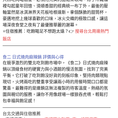
裡勾起童年回憶、滑順香甜的經典統一布丁外，最後的壓
軸當然是冰淇淋界天花板哈根達斯。拿個酥脆的甜筒杯，
豪邁地挖上幾球喜歡的口味，冰火交織的極致口感，讓這
場深夜食堂之夜有了最優雅華麗的謝幕。
⭐️住宿推薦：吃飽喝足不想跑太遠？👉
搜尋台北周邊熱門
飯店
食二 日式燒肉麻辣鍋 評價與心得
在競爭激烈的雙北吃到飽市場中，《食二》日式燒肉麻辣
鍋以頂級食材的硬實力與小酒館的慢活氛圍，找到了完美
平衡。它打破了吃到飽沒好貨的刻板印象，堅持肉類現點
現切，火烤兩吃的雙重享受讓兩小時的用餐時間口口都是
驚喜。最難得的是連鎖店無法複製的待客溫度，熱絡的氛
圍與親切的服務，讓你不用像趕場一樣狼吞虎嚥，輕鬆打
包幸福與飽足感！
台北交通與住宿推薦