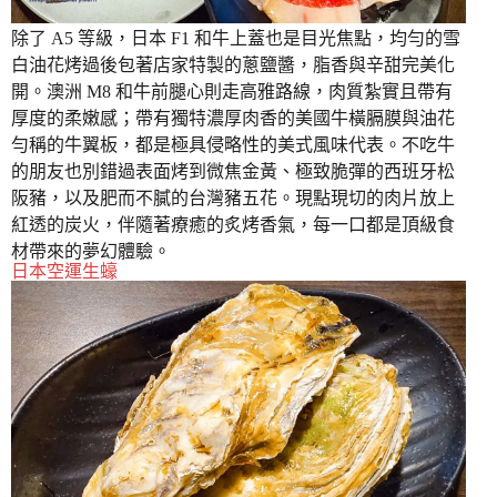
除了 A5 等級，日本 F1 和牛上蓋也是目光焦點，均勻的雪
白油花烤過後包著店家特製的蔥鹽醬，脂香與辛甜完美化
開。澳洲 M8 和牛前腿心則走高雅路線，肉質紮實且帶有
厚度的柔嫩感；帶有獨特濃厚肉香的美國牛橫膈膜與油花
勻稱的牛翼板，都是極具侵略性的美式風味代表。不吃牛
的朋友也別錯過表面烤到微焦金黃、極致脆彈的西班牙松
阪豬，以及肥而不膩的台灣豬五花。現點現切的肉片放上
紅透的炭火，伴隨著療癒的炙烤香氣，每一口都是頂級食
材帶來的夢幻體驗。
日本空運生蠔