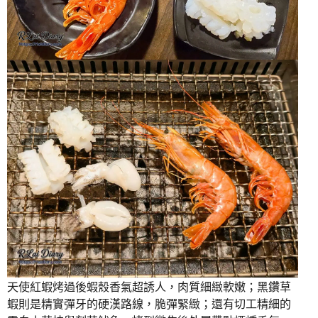
天使紅蝦烤過後蝦殼香氣超誘人，肉質細緻軟嫩；黑鑽草
蝦則是精實彈牙的硬漢路線，脆彈緊緻；還有切工精細的