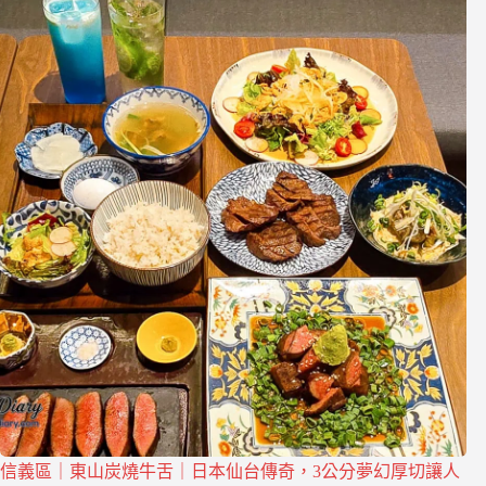
信義區｜東山炭燒牛舌｜日本仙台傳奇，3公分夢幻厚切讓人