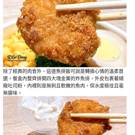
除了經典的肉食外，這道魚排飯可說是轉換心情的溫柔首
選。餐盒內整齊排開四大塊金黃的炸魚排，外皮包裹著細
緻吐司粉，內裡則是無刺且軟嫩的魚肉，保水度極佳且毫
無腥味。