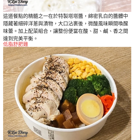
這道餐點的精髓之一在於特製塔塔醬，綿密乳白的醬體中
隱藏著細碎洋蔥與漬物，大口沾裹後，微酸風味瞬間喚醒
味蕾。加上配菜組合，讓整份便當在酸、甜、鹹、香之間
達到完美平衡。
低脂舒肥雞