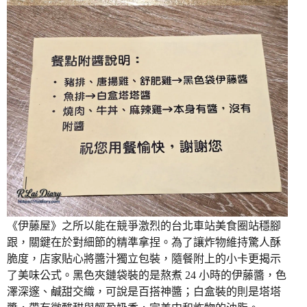
《伊藤屋》之所以能在競爭激烈的台北車站美食圈站穩腳
跟，關鍵在於對細節的精準拿捏。為了讓炸物維持驚人酥
脆度，店家貼心將醬汁獨立包裝，隨餐附上的小卡更揭示
了美味公式。黑色夾鏈袋裝的是熬煮 24 小時的伊藤醬，色
澤深邃、鹹甜交織，可說是百搭神醬；白盒裝的則是塔塔