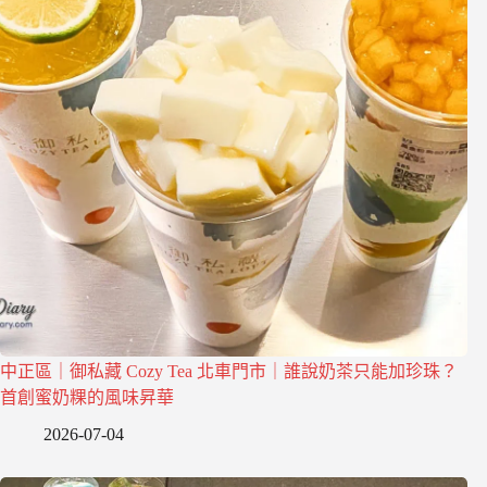
中正區｜御私藏 Cozy Tea 北車門市｜誰說奶茶只能加珍珠？
首創蜜奶粿的風味昇華
2026-07-04