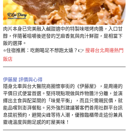
肉片本身已完美融入鹹甜適中的特製味噌烤肉醬，入口甘
醇，伴隨著咀嚼後迸發的芝麻香氣與肉汁鮮甜，是相當下
飯的選擇。
⭐️住宿推薦：吃飽喝足不想跑太遠？👉
搜尋台北周邊熱門
飯店
伊藤屋 評價與心得
隱身北車與台大醫院商圈懷寧街的《伊藤屋》，是周邊的
平價日式便當首選。堅持現點現做與炸物醬汁分離，並演
繹出主食與配菜間的「味覺平衡」，而且只需親民價，就
能品嚐到澎湃餐點。另外強烈建議饕客們善用社群平台訊
息提前預約，避開尖峰等待人潮，優雅臨櫃帶走這份兼具
靈魂溫度與飽足感的町屋美味！