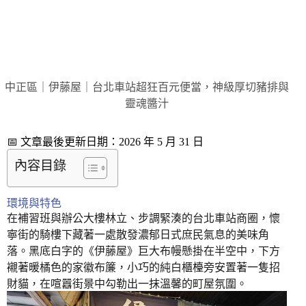
中正區｜伊藤屋｜台北車站超狂百元便當，神級厚切豬排與
靈魂醬汁
📅 文章最後更新日期：2026 年 5 月 31 日
內容目錄
環境與特色
在補習班與辦公大樓林立、步調緊湊的台北車站商圈，懷
寧街的騎樓下藏著一處散發濃郁日式庶民氣息的美味角
落。黑底白字的《伊藤屋》巨大布幔懸掛在半空中，下方
襯著暖橘色的家徽布簾，小巧的純白櫃檯旁安置著一隻招
財貓，在喧囂街景中勾勒出一抹溫馨的町屋氛圍。