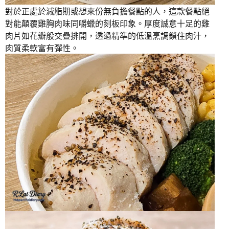
對於正處於減脂期或想來份無負擔餐點的人，這款餐點絕
對能顛覆雞胸肉味同嚼蠟的刻板印象。厚度誠意十足的雞
肉片如花瓣般交疊排開，透過精準的低溫烹調鎖住肉汁，
肉質柔軟富有彈性。