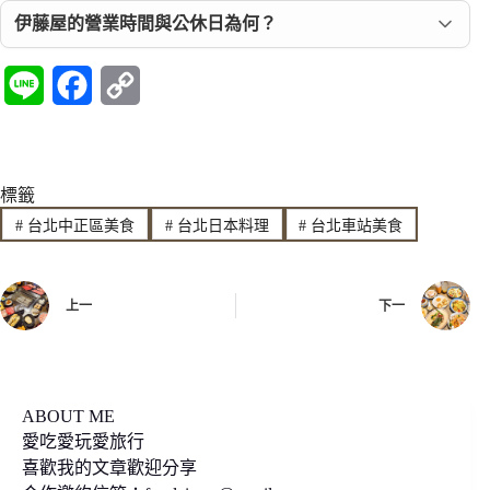
伊藤屋的營業時間與公休日為何？
L
F
C
i
a
o
n
c
p
標籤
e
e
y
#
台北中正區美食
#
台北日本料理
#
台北車站美食
b
L
o
i
上一
下一
o
n
k
k
ABOUT ME
愛吃愛玩愛旅行
喜歡我的文章歡迎分享