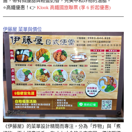
醬，帶有微酸甜與輕盈奶香，完美中和炸物的油脂。
⭐️高鐵優惠！👉
Klook 高鐵國旅聯票 (享 6 折起優惠)
伊藤屋 菜單與價位
《伊藤屋》的菜單設計精簡而專注，分為「炸物」與「煮