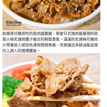
如果厚切豬排吃的是肉感震撼，那麼日式燒肉飯展現的就
是火候炙燒與醬汁融合的極致香氣。滿滿的炙燒梅花豬肉
片帶著迷人琥珀色澤與微微焦痕，完美逼出多餘油脂並烙
印上誘人的煙燻鑊氣。