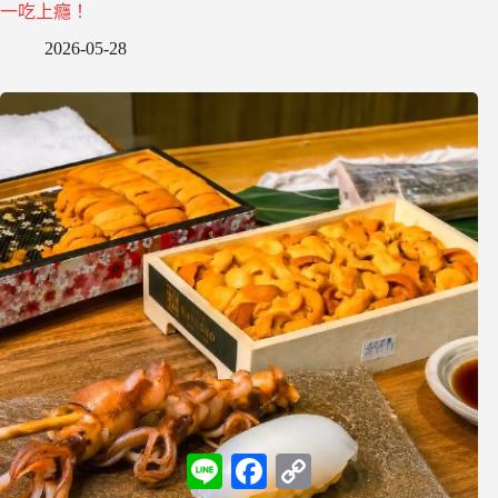
一吃上癮！
2026-05-28
L
F
C
i
a
o
n
c
p