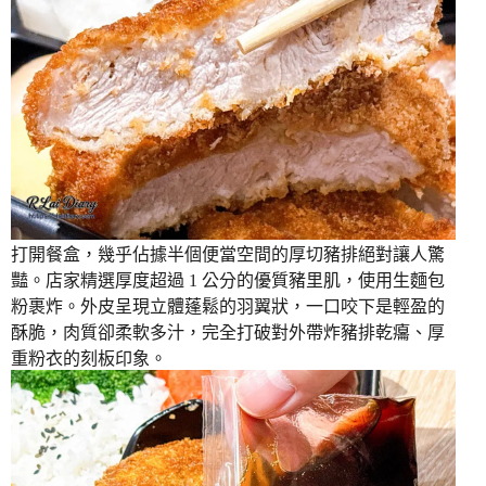
打開餐盒，幾乎佔據半個便當空間的厚切豬排絕對讓人驚
豔。店家精選厚度超過 1 公分的優質豬里肌，使用生麵包
粉裹炸。外皮呈現立體蓬鬆的羽翼狀，一口咬下是輕盈的
酥脆，肉質卻柔軟多汁，完全打破對外帶炸豬排乾癟、厚
重粉衣的刻板印象。