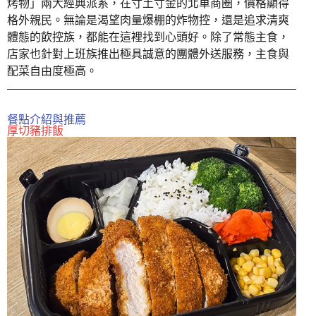
烤物」兩大經典派系，在寸土寸金的北車商圈，價格顯得
格外親民。無論是渴望肉量爆棚的炸物控，還是追求清爽
體態的飲控族，都能在這裡找到心頭好。除了常態主食，
店家也針對上班族推出極具誠意的團體外送服務，主食與
配菜自由度極高。
餐點介紹與推薦
厚切豬排飯