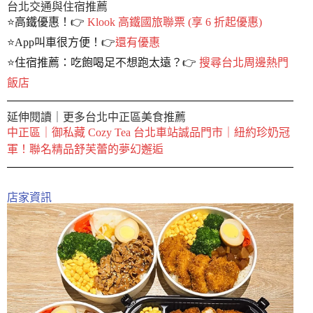
台北交通與住宿推薦
⭐️高鐵優惠！👉
Klook 高鐵國旅聯票 (享 6 折起優惠)
⭐️App叫車很方便！👉
還有優惠
⭐️住宿推薦：吃飽喝足不想跑太遠？👉
搜尋台北周邊熱門
飯店
延伸閱讀｜更多台北中正區美食推薦
中正區｜御私藏 Cozy Tea 台北車站誠品門市｜紐約珍奶冠
軍！聯名精品舒芙蕾的夢幻邂逅
店家資訊