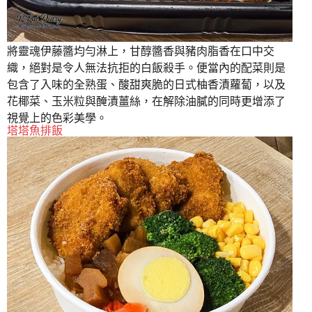
將靈魂伊藤醬均勻淋上，甘醇醬香與豬肉脂香在口中交
織，絕對是令人無法抗拒的白飯殺手。便當內的配菜則是
包含了入味的全熟蛋、酸甜爽脆的日式柚香漬蘿蔔，以及
花椰菜、玉米粒與醃漬薑絲，在解除油膩的同時更增添了
視覺上的色彩美學。
塔塔魚排飯