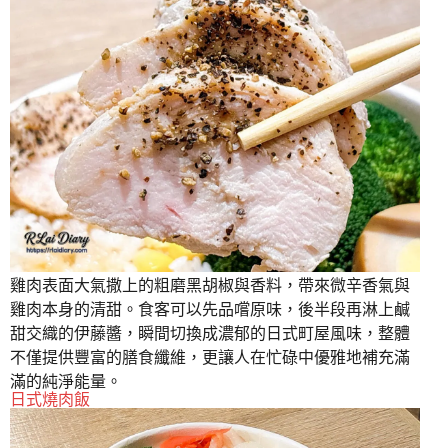
雞肉表面大氣撒上的粗磨黑胡椒與香料，帶來微辛香氣與
雞肉本身的清甜。食客可以先品嚐原味，後半段再淋上鹹
甜交織的伊藤醬，瞬間切換成濃郁的日式町屋風味，整體
不僅提供豐富的膳食纖維，更讓人在忙碌中優雅地補充滿
滿的純淨能量。
日式燒肉飯