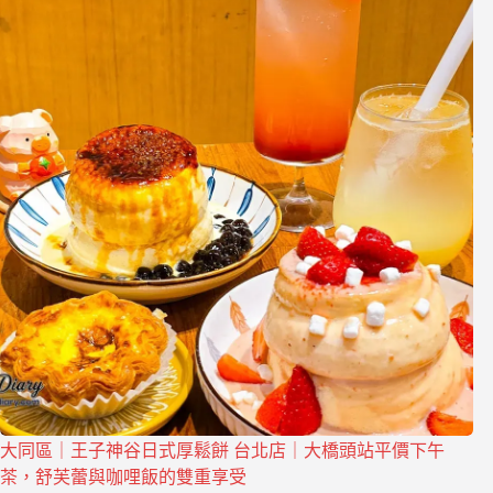
大同區｜王子神谷日式厚鬆餅 台北店｜大橋頭站平價下午
茶，舒芙蕾與咖哩飯的雙重享受