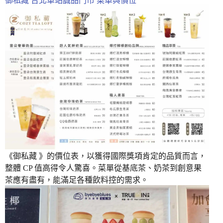
御私藏 台北車站誠品門市 菜單與價位
《御私藏 》的價位表，以獲得國際獎項肯定的品質而言，
整體 CP 值高得令人驚喜。菜單從基底茶、奶茶到創意果
茶應有盡有，能滿足各種飲料控的需求。