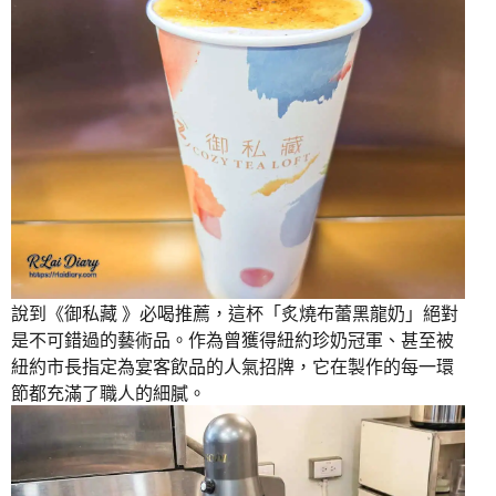
說到《御私藏 》必喝推薦，這杯「炙燒布蕾黑龍奶」絕對
是不可錯過的藝術品。作為曾獲得紐約珍奶冠軍、甚至被
紐約市長指定為宴客飲品的人氣招牌，它在製作的每一環
節都充滿了職人的細膩。