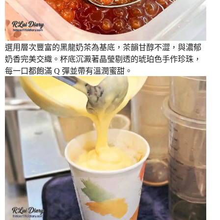
選用層次豐富的黑龍奶茶為基底，茶韻甘醇不澀，與濃郁
奶香完美交織。杯底沉澱著晶瑩剔透的琥珀色手作珍珠，
每一口都飽滿 Q 彈並帶有溫潤蜜甜。