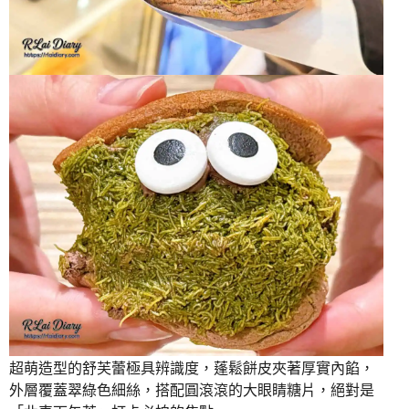
超萌造型的舒芙蕾極具辨識度，蓬鬆餅皮夾著厚實內餡，
外層覆蓋翠綠色細絲，搭配圓滾滾的大眼睛糖片，絕對是