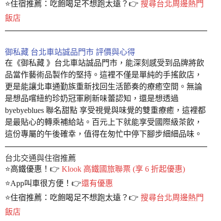
⭐️住宿推薦：吃飽喝足不想跑太遠？👉
搜尋台北周邊熱門
飯店
御私藏 台北車站誠品門市 評價與心得
在《御私藏 》台北車站誠品門市，能深刻感受到品牌將飲
品當作藝術品製作的堅持。這裡不僅是單純的手搖飲店，
更是能讓北車通勤族重新找回生活節奏的療癒空間。無論
是想品嚐紐約珍奶冠軍刷新味蕾認知，還是想透過
byebyeblues 聯名甜點 享受視覺與味覺的雙重療癒，這裡都
是最貼心的轉乘補給站。百元上下就能享受國際級茶飲，
這份專屬的午後確幸，值得在匆忙中停下腳步細細品味。
台北交通與住宿推薦
⭐️高鐵優惠！👉
Klook 高鐵國旅聯票 (享 6 折起優惠)
⭐️App叫車很方便！👉
還有優惠
⭐️住宿推薦：吃飽喝足不想跑太遠？👉
搜尋台北周邊熱門
飯店