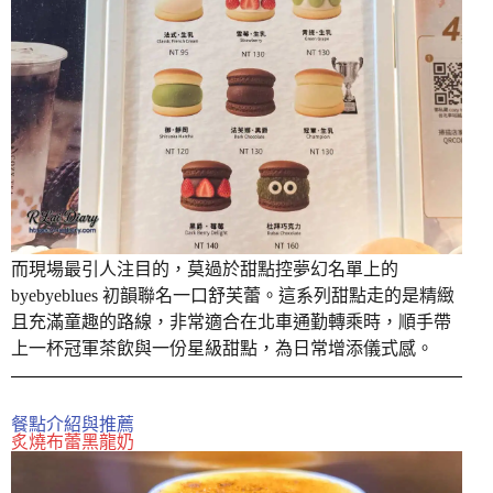
而現場最引人注目的，莫過於甜點控夢幻名單上的
byebyeblues 初韻聯名一口舒芙蕾。這系列甜點走的是精緻
且充滿童趣的路線，非常適合在北車通勤轉乘時，順手帶
上一杯冠軍茶飲與一份星級甜點，為日常增添儀式感。
餐點介紹與推薦
炙燒布蕾黑龍奶