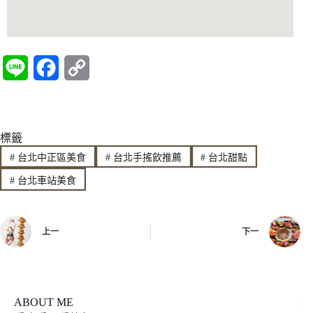
L
F
C
i
a
o
n
c
p
標籤
e
e
y
#
台北中正區美食
#
台北手搖飲推薦
#
台北甜點
b
L
#
台北車站美食
o
i
o
n
上一
下一
k
k
ABOUT ME