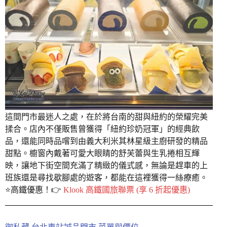
這間門市最迷人之處，在於將台南的甜與紐約的榮耀完美
揉合。店內不僅販售曾獲得「紐約珍奶冠軍」的經典飲
品，還能同時品嚐到由義大利米其林星級主廚研發的精品
甜點。櫥窗內戴著可愛大眼睛的舒芙蕾與生乳捲相互輝
映，讓地下街空間充滿了精緻的儀式感，無論是趕車的上
班族還是尋找歇腳處的遊客，都能在這裡獲得一絲療癒。
⭐️高鐵優惠！👉
Klook 高鐵國旅聯票 (享 6 折起優惠)