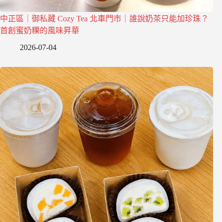
中正區｜御私藏 Cozy Tea 北車門市｜誰說奶茶只能加珍珠？
首創蜜奶粿的風味昇華
2026-07-04