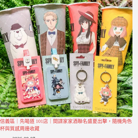
信義區｜先喝道 101店｜間諜家家酒聯名盛夏出擊，隨機角色
杯與質感周邊收藏