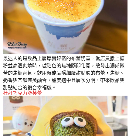
最迷人的是飲品上層厚實綿密的布蕾奶蓋，當店員撒上糖
粉並高溫炙燒時，琥珀色的焦糖隨即化開，散發出濃郁微
苦的焦糖香氣。飲用時能品嚐細緻甜點般的布蕾，焦糖、
奶香與茶韻完美融合，甜度適中且層次分明，帶來飲品與
甜點結合的複合幸福感。
杜拜巧克力舒芙蕾