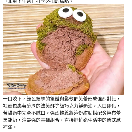
「北車下午茶」打卡必拍的焦點。
一口咬下，綠色細絲的驚豔與鬆軟舒芙蕾形成強烈對比，
裡頭包裹著醇厚的法芙娜等級巧克力鮮奶油，入口即化，
苦甜適中完全不膩口。強烈推薦將這份甜點搭配炙燒布蕾
黑龍奶，這最強的幸福組合，直接把忙碌生活中的儀式感
補滿。